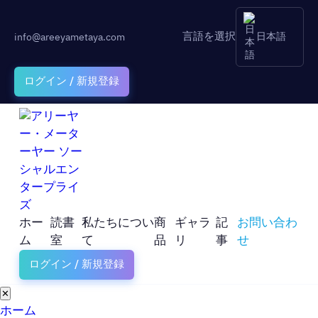
言語を選択
info@areeyametaya.com
日本語
ログイン / 新規登録
ホー
読書
私たちについ
商
ギャラ
記
お問い合わ
ム
室
て
品
リ
事
せ
ログイン / 新規登録
✕
ホーム