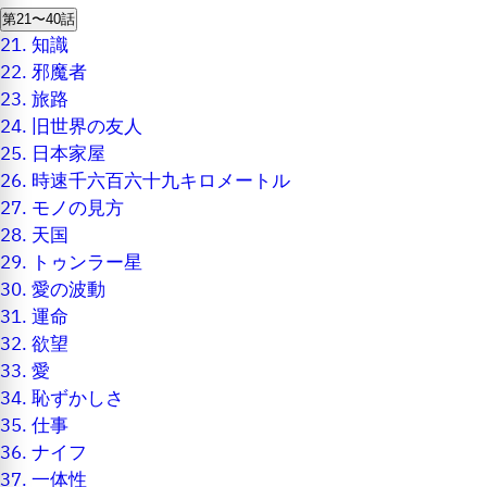
第21〜40話
21.
知識
22.
邪魔者
23.
旅路
24.
旧世界の友人
25.
日本家屋
26.
時速千六百六十九キロメートル
27.
モノの見方
28.
天国
29.
トゥンラー星
30.
愛の波動
31.
運命
32.
欲望
33.
愛
34.
恥ずかしさ
35.
仕事
36.
ナイフ
37.
一体性