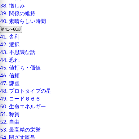
38.
憎しみ
39.
関係の維持
40.
素晴らしい時間
第41〜60話
41.
舎利
42.
選択
43.
不思議な話
44.
恐れ
45.
値打ち・価値
46.
信頼
47.
謙虚
48.
プロトタイプの星
49.
コード６６６
50.
生命エネルギー
51.
称賛
52.
自由
53.
最高精の栄誉
54.
閉ざす暗号