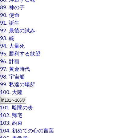
88.
浮遊する魂
89.
神の子
90.
使命
91.
誕生
92.
最後の試み
93.
統
94.
大量死
95.
勝利する欲望
96.
計画
97.
黄金時代
98.
宇宙船
99.
私達の場所
100.
大陸
第101〜106話
101.
暗闇の炎
102.
帰宅
103.
約束
104.
初めての心の言葉