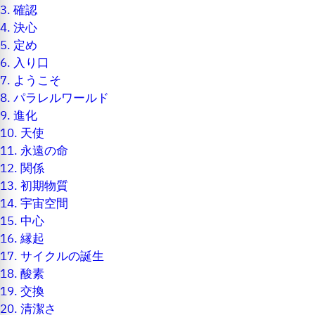
3.
確認
4.
決心
5.
定め
6.
入り口
7.
ようこそ
8.
パラレルワールド
9.
進化
10.
天使
11.
永遠の命
12.
関係
13.
初期物質
14.
宇宙空間
15.
中心
16.
縁起
17.
サイクルの誕生
18.
酸素
19.
交換
20.
清潔さ