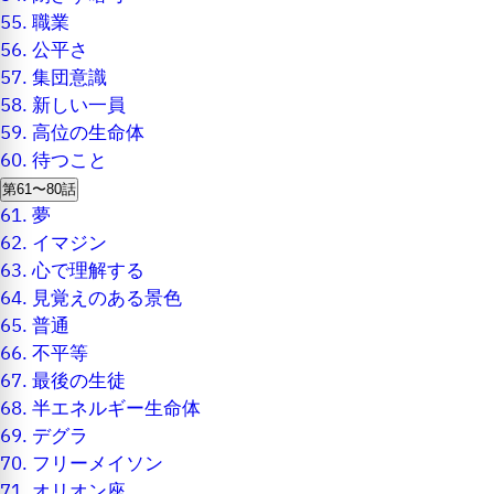
55.
職業
56.
公平さ
57.
集団意識
58.
新しい一員
59.
高位の生命体
60.
待つこと
第61〜80話
61.
夢
62.
イマジン
63.
心で理解する
64.
見覚えのある景色
65.
普通
66.
不平等
67.
最後の生徒
68.
半エネルギー生命体
69.
デグラ
70.
フリーメイソン
71.
オリオン座