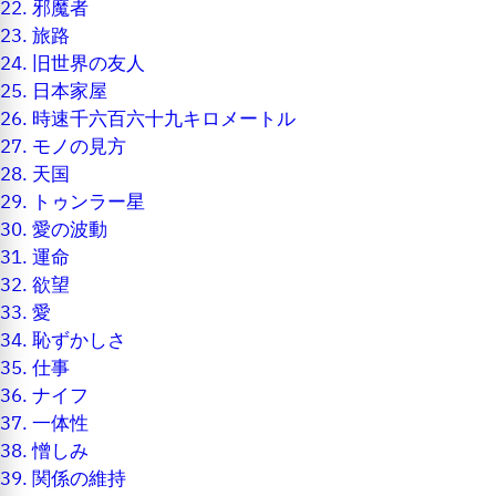
22.
邪魔者
23.
旅路
24.
旧世界の友人
25.
日本家屋
26.
時速千六百六十九キロメートル
27.
モノの見方
28.
天国
29.
トゥンラー星
30.
愛の波動
31.
運命
32.
欲望
33.
愛
34.
恥ずかしさ
35.
仕事
36.
ナイフ
37.
一体性
38.
憎しみ
39.
関係の維持