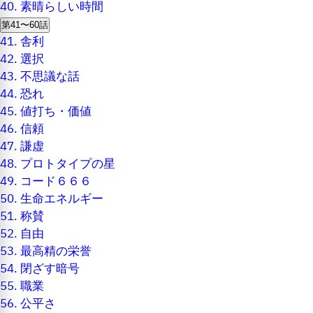
40.
素晴らしい時間
第41〜60話
41.
舎利
42.
選択
43.
不思議な話
44.
恐れ
45.
値打ち・価値
46.
信頼
47.
謙虚
48.
プロトタイプの星
49.
コード６６６
50.
生命エネルギー
51.
称賛
52.
自由
53.
最高精の栄誉
54.
閉ざす暗号
55.
職業
56.
公平さ