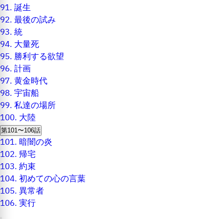
91.
誕生
92.
最後の試み
93.
統
94.
大量死
95.
勝利する欲望
96.
計画
97.
黄金時代
98.
宇宙船
99.
私達の場所
100.
大陸
第101〜106話
101.
暗闇の炎
102.
帰宅
103.
約束
104.
初めての心の言葉
105.
異常者
106.
実行