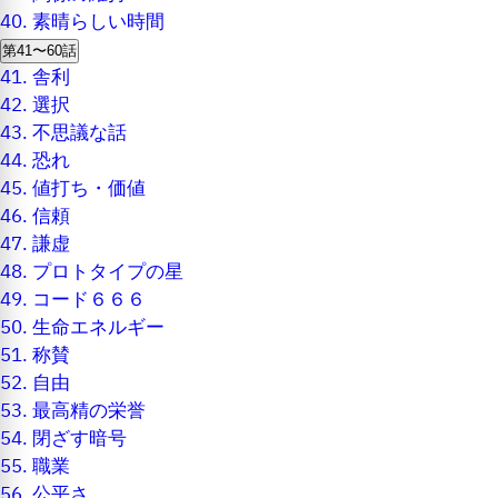
40.
素晴らしい時間
第41〜60話
41.
舎利
42.
選択
43.
不思議な話
44.
恐れ
45.
値打ち・価値
46.
信頼
47.
謙虚
48.
プロトタイプの星
49.
コード６６６
50.
生命エネルギー
51.
称賛
52.
自由
53.
最高精の栄誉
54.
閉ざす暗号
55.
職業
56.
公平さ