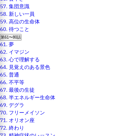
57.
集団意識
58.
新しい一員
59.
高位の生命体
60.
待つこと
第61〜80話
61.
夢
62.
イマジン
63.
心で理解する
64.
見覚えのある景色
65.
普通
66.
不平等
67.
最後の生徒
68.
半エネルギー生命体
69.
デグラ
70.
フリーメイソン
71.
オリオン座
72.
終わり
73.
精神症状のレッスン