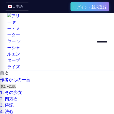
日本語
ログイン / 新規登録
目次
作者からの一言
第1〜20話
1.
その少女
2.
四方石
3.
確認
4.
決心