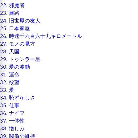
22.
邪魔者
23.
旅路
24.
旧世界の友人
25.
日本家屋
26.
時速千六百六十九キロメートル
27.
モノの見方
28.
天国
29.
トゥンラー星
30.
愛の波動
31.
運命
32.
欲望
33.
愛
34.
恥ずかしさ
35.
仕事
36.
ナイフ
37.
一体性
38.
憎しみ
39.
関係の維持