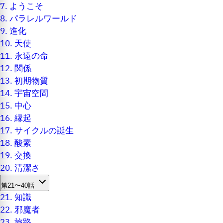
7.
ようこそ
8.
パラレルワールド
9.
進化
10.
天使
11.
永遠の命
12.
関係
13.
初期物質
14.
宇宙空間
15.
中心
16.
縁起
17.
サイクルの誕生
18.
酸素
19.
交換
20.
清潔さ
第21〜40話
21.
知識
22.
邪魔者
23.
旅路