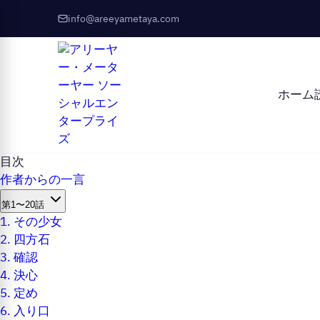
info@areeyametaya.com
ホーム
目次
作者からの一言
第1〜20話
1.
その少女
2.
四方石
3.
確認
4.
決心
5.
定め
6.
入り口