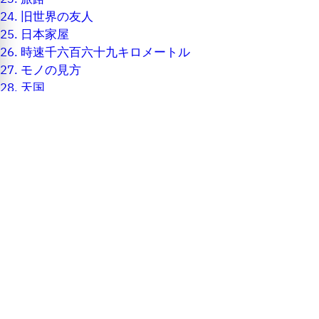
24.
旧世界の友人
25.
日本家屋
26.
時速千六百六十九キロメートル
27.
モノの見方
28.
天国
29.
トゥンラー星
30.
愛の波動
31.
運命
32.
欲望
33.
愛
34.
恥ずかしさ
35.
仕事
36.
ナイフ
37.
一体性
38.
憎しみ
39.
関係の維持
40.
素晴らしい時間