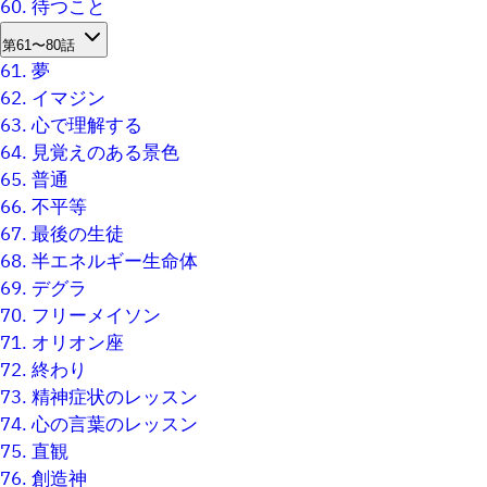
60.
待つこと
第61〜80話
61.
夢
62.
イマジン
63.
心で理解する
64.
見覚えのある景色
65.
普通
66.
不平等
67.
最後の生徒
68.
半エネルギー生命体
69.
デグラ
70.
フリーメイソン
71.
オリオン座
72.
終わり
73.
精神症状のレッスン
74.
心の言葉のレッスン
75.
直観
76.
創造神