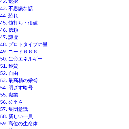
42.
選択
43.
不思議な話
44.
恐れ
45.
値打ち・価値
46.
信頼
47.
謙虚
48.
プロトタイプの星
49.
コード６６６
50.
生命エネルギー
51.
称賛
52.
自由
53.
最高精の栄誉
54.
閉ざす暗号
55.
職業
56.
公平さ
57.
集団意識
58.
新しい一員
59.
高位の生命体