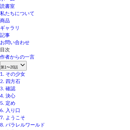
読書室
私たちについて
商品
ギャラリ
記事
お問い合わせ
目次
作者からの一言
第1〜20話
1.
その少女
2.
四方石
3.
確認
4.
決心
5.
定め
6.
入り口
7.
ようこそ
8.
パラレルワールド