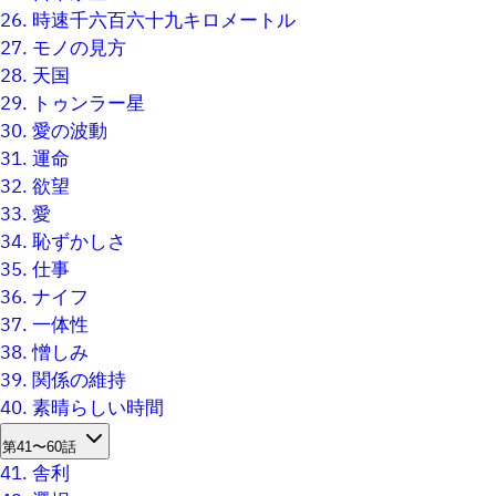
26.
時速千六百六十九キロメートル
27.
モノの見方
28.
天国
29.
トゥンラー星
30.
愛の波動
31.
運命
32.
欲望
33.
愛
34.
恥ずかしさ
35.
仕事
36.
ナイフ
37.
一体性
38.
憎しみ
39.
関係の維持
40.
素晴らしい時間
第41〜60話
41.
舎利