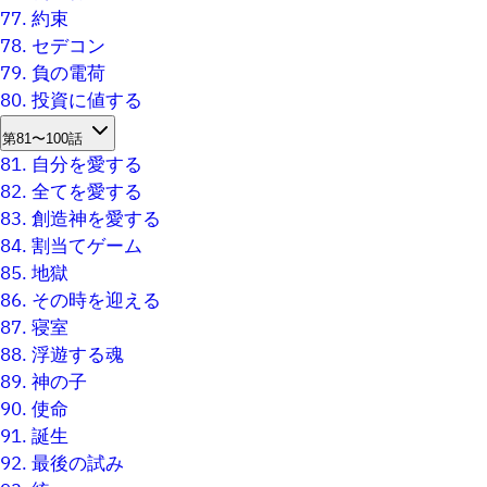
77.
約束
78.
セデコン
79.
負の電荷
80.
投資に値する
第81〜100話
81.
自分を愛する
82.
全てを愛する
83.
創造神を愛する
84.
割当てゲーム
85.
地獄
86.
その時を迎える
87.
寝室
88.
浮遊する魂
89.
神の子
90.
使命
91.
誕生
92.
最後の試み