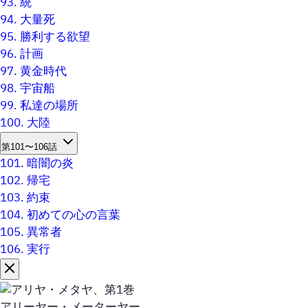
93.
統
94.
大量死
95.
勝利する欲望
96.
計画
97.
黄金時代
98.
宇宙船
99.
私達の場所
100.
大陸
第101〜106話
101.
暗闇の炎
102.
帰宅
103.
約束
104.
初めての心の言葉
105.
異常者
106.
実行
アリーヤー・メーターヤー