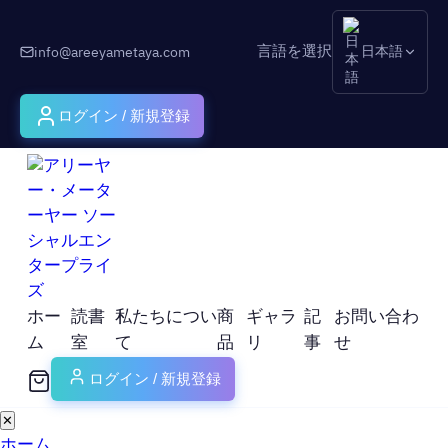
言語を選択
info@areeyametaya.com
日本語
ログイン / 新規登録
ホー
読書
私たちについ
商
ギャラ
記
お問い合わ
ム
室
て
品
リ
事
せ
ログイン / 新規登録
✕
ホーム