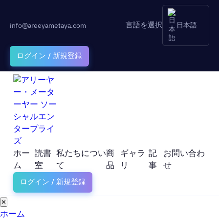
言語を選択
info@areeyametaya.com
日本語
ログイン / 新規登録
ホー
読書
私たちについ
商
ギャラ
記
お問い合わ
ム
室
て
品
リ
事
せ
ログイン / 新規登録
✕
ホーム