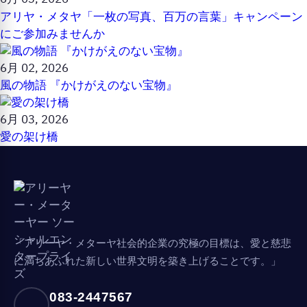
アリヤ・メタヤ「一枚の写真、百万の言葉」キャンペーン
にご参加みませんか
6月 02, 2026
風の物語 『かけがえのない宝物』
6月 03, 2026
愛の架け橋
「アリーヤ・メターヤ社会的企業の究極の目標は、愛と慈悲
に満ちあふれた新しい世界文明を築き上げることです。」
083-2447567