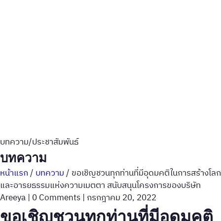
บทความ/ประชาสัมพันธ์
บทความ
หน้าแรก
/
บทความ
/
ขอเชิญชวนทุกท่านที่มีอุดมคติในการสร้างโลก
และอารยธรรมแห่งความเมตตา สนับสนุนโครงการของบริษัท
Areeya
|
0 Comments
|
กรกฎาคม 20, 2022
ขอเชิญชวนทุกท่านที่มีอุดมคติ