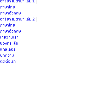
อารียา เมตายา เล่ม 1
ภาษาไทย
ภาษาอังกฤษ
อารียา เมตายา เล่ม 2
ภาษาไทย
ภาษาอังกฤษ
เกี่ยวกับเรา
ของที่ระลึก
แกลเลอรี
บทความ
ติดต่อเรา