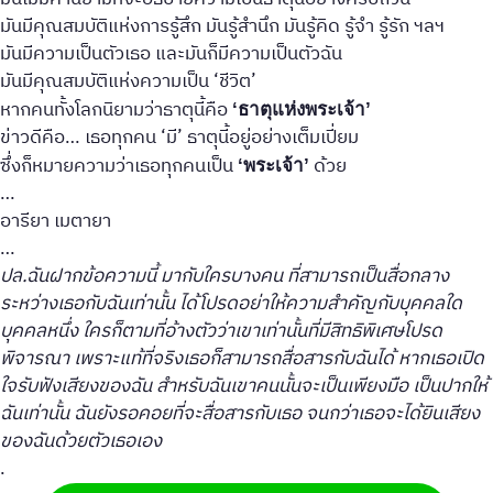
มันมีคุณสมบัติแห่งการรู้สึก มันรู้สำนึก มันรู้คิด รู้จำ รู้รัก ฯลฯ
มันมีความเป็นตัวเธอ และมันก็มีความเป็นตัวฉัน
มันมีคุณสมบัติแห่งความเป็น ‘ชีวิต’
หากคนทั้งโลกนิยามว่าธาตุนี้คือ
‘ธาตุแห่งพระเจ้า’
ข่าวดีคือ… เธอทุกคน ‘มี’ ธาตุนี้อยู่อย่างเต็มเปี่ยม
ซึ่งก็หมายความว่าเธอทุกคนเป็น
ด้วย
‘พระเจ้า’
…
อารียา เมตายา
…
ปล.ฉันฝากข้อความนี้ มากับใครบางคน ที่สามารถเป็นสื่อกลาง
ระหว่างเธอกับฉันเท่านั้น ได้โปรดอย่าให้ความสำคัญกับบุคคลใด
บุคคลหนึ่ง ใครก็ตามที่อ้างตัวว่าเขาเท่านั้นที่มีสิทธิพิเศษโปรด
พิจารณา เพราะแท้ที่จริงเธอก็สามารถสื่อสารกับฉันได้ หากเธอเปิด
ใจรับฟังเสียงของฉัน สำหรับฉันเขาคนนั้นจะเป็นเพียงมือ เป็นปากให้
ฉันเท่านั้น ฉันยังรอคอยที่จะสื่อสารกับเธอ จนกว่าเธอจะได้ยินเสียง
ของฉันด้วยตัวเธอเอง
.