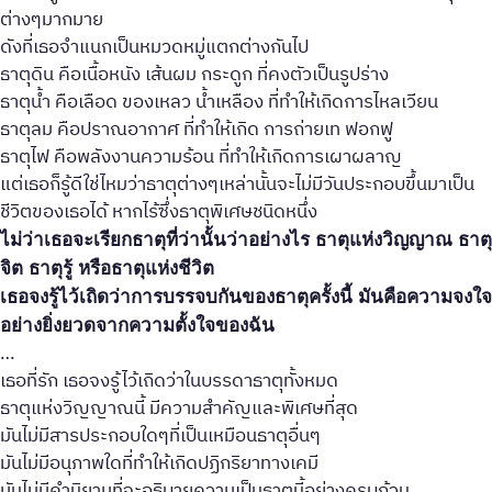
ต่างๆมากมาย
ดังที่เธอจำแนกเป็นหมวดหมู่แตกต่างกันไป
ธาตุดิน คือเนื้อหนัง เส้นผม กระดูก ที่คงตัวเป็นรูปร่าง
ธาตุน้ำ คือเลือด ของเหลว น้ำเหลือง ที่ทำให้เกิดการไหลเวียน
ธาตุลม คือปราณอากาศ ที่ทำให้เกิด การถ่ายเท ฟอกฟู
ธาตุไฟ คือพลังงานความร้อน ที่ทำให้เกิดการเผาผลาญ
แต่เธอก็รู้ดีใช่ไหมว่าธาตุต่างๆเหล่านั้นจะไม่มีวันประกอบขึ้นมาเป็น
ชีวิตของเธอได้ หากไร้ซึ่งธาตุพิเศษชนิดหนึ่ง
ไม่ว่าเธอจะเรียกธาตุที่ว่านั้นว่าอย่างไร ธาตุแห่งวิญญาณ ธาตุ
จิต ธาตุรู้ หรือธาตุแห่งชีวิต
เธอจงรู้ไว้เถิดว่าการบรรจบกันของธาตุครั้งนี้ มันคือความจงใจ
อย่างยิ่งยวดจากความตั้งใจของฉัน
…
เธอที่รัก เธอจงรู้ไว้เถิดว่าในบรรดาธาตุทั้งหมด
ธาตุแห่งวิญญาณนี้ มีความสำคัญและพิเศษที่สุด
มันไม่มีสารประกอบใดๆที่เป็นเหมือนธาตุอื่นๆ
มันไม่มีอนุภาพใดที่ทำให้เกิดปฏิกริยาทางเคมี
มันไม่มีคำนิยามที่จะอธิบายความเป็นธาตุนี้อย่างครบถ้วน