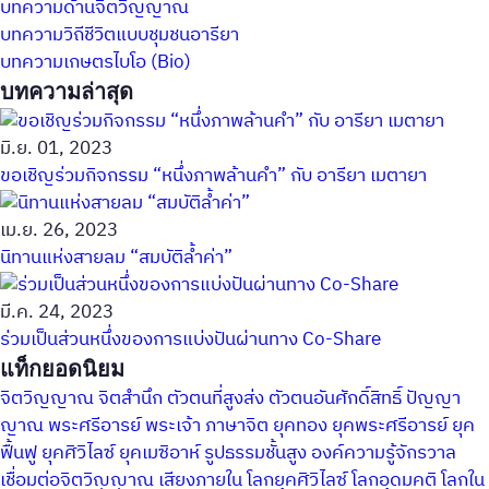
บทความด้านจิตวิญญาณ
บทความวิถีชีวิตแบบชุมชนอารียา
บทความเกษตรไบโอ (Bio)
บทความล่าสุด
มิ.ย. 01, 2023
ขอเชิญร่วมกิจกรรม “หนึ่งภาพล้านคำ” กับ อารียา เมตายา
เม.ย. 26, 2023
นิทานแห่งสายลม “สมบัติล้ำค่า”
มี.ค. 24, 2023
ร่วมเป็นส่วนหนึ่งของการแบ่งปันผ่านทาง Co-Share
แท็กยอดนิยม
จิตวิญญาณ
จิตสำนึก
ตัวตนที่สูงส่ง
ตัวตนอันศักดิ์สิทธิ์
ปัญญา
ญาณ
พระศรีอารย์
พระเจ้า
ภาษาจิต
ยุคทอง
ยุคพระศรีอารย์
ยุค
ฟื้นฟู
ยุคศิวิไลซ์
ยุคเมซิอาห์
รูปธรรมชั้นสูง
องค์ความรู้จักรวาล
เชื่อมต่อจิตวิญญาณ
เสียงภายใน
โลกยุคศิวิไลซ์
โลกอุดมคติ
โลกใน