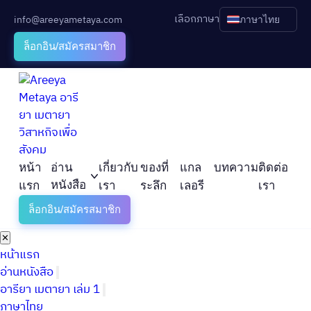
เลือกภาษา
info@areeyametaya.com
ภาษาไทย
ล็อกอิน/สมัครสมาชิก
หน้า
อ่าน
เกี่ยวกับ
ของที่
แกล
บทความ
ติดต่อ
หนังสือ
แรก
เรา
ระลึก
เลอรี
เรา
ล็อกอิน/สมัครสมาชิก
✕
หน้าแรก
อ่านหนังสือ
อารียา เมตายา เล่ม 1
ภาษาไทย