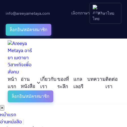
เลือกภาษา
info@areeyametaya.com
ภาษาไทย
ล็อกอิน/สมัครสมาชิก
หน้า
อ่าน
เกี่ยวกับ
ของที่
แกล
บทความ
ติดต่อ
หนังสือ
แรก
เรา
ระลึก
เลอรี
เรา
ล็อกอิน/สมัครสมาชิก
✕
หน้าแรก
อ่านหนังสือ