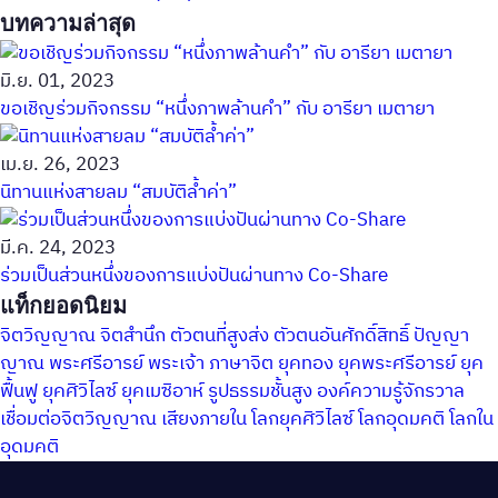
บทความล่าสุด
มิ.ย. 01, 2023
ขอเชิญร่วมกิจกรรม “หนึ่งภาพล้านคำ” กับ อารียา เมตายา
เม.ย. 26, 2023
นิทานแห่งสายลม “สมบัติล้ำค่า”
มี.ค. 24, 2023
ร่วมเป็นส่วนหนึ่งของการแบ่งปันผ่านทาง Co-Share
แท็กยอดนิยม
จิตวิญญาณ
จิตสำนึก
ตัวตนที่สูงส่ง
ตัวตนอันศักดิ์สิทธิ์
ปัญญา
ญาณ
พระศรีอารย์
พระเจ้า
ภาษาจิต
ยุคทอง
ยุคพระศรีอารย์
ยุค
ฟื้นฟู
ยุคศิวิไลซ์
ยุคเมซิอาห์
รูปธรรมชั้นสูง
องค์ความรู้จักรวาล
เชื่อมต่อจิตวิญญาณ
เสียงภายใน
โลกยุคศิวิไลซ์
โลกอุดมคติ
โลกใน
อุดมคติ