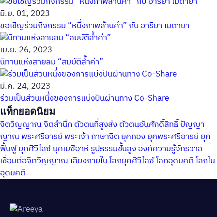
มิ.ย. 01, 2023
ขอเชิญร่วมกิจกรรม “หนึ่งภาพล้านคำ” กับ อารียา เมตายา
เม.ย. 26, 2023
นิทานแห่งสายลม “สมบัติล้ำค่า”
มี.ค. 24, 2023
ร่วมเป็นส่วนหนึ่งของการแบ่งปันผ่านทาง Co-Share
แท็กยอดนิยม
จิตวิญญาณ
จิตสำนึก
ตัวตนที่สูงส่ง
ตัวตนอันศักดิ์สิทธิ์
ปัญญา
ญาณ
พระศรีอารย์
พระเจ้า
ภาษาจิต
ยุคทอง
ยุคพระศรีอารย์
ยุค
ฟื้นฟู
ยุคศิวิไลซ์
ยุคเมซิอาห์
รูปธรรมชั้นสูง
องค์ความรู้จักรวาล
เชื่อมต่อจิตวิญญาณ
เสียงภายใน
โลกยุคศิวิไลซ์
โลกอุดมคติ
โลกใน
อุดมคติ