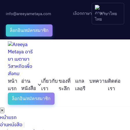
เลือกภาษา
info@areeyametaya.com
ภาษาไทย
ล็อกอิน/สมัครสมาชิก
หน้า
อ่าน
เกี่ยวกับ
ของที่
แกล
บทความ
ติดต่อ
หนังสือ
แรก
เรา
ระลึก
เลอรี
เรา
ล็อกอิน/สมัครสมาชิก
✕
หน้าแรก
อ่านหนังสือ