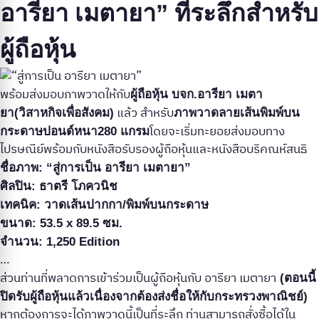
อารียา เมตายา” ที่ระลึกสำหรับ
ผู้ถือหุ้น
พร้อมส่งมอบภาพวาดให้กับ
ผู้ถือหุ้น บจก.อารียา เมตา
แล้ว สำหรับ
ยา(วิสาหกิจเพื่อสังคม)
ภาพวาดลายเส้นพิมพ์บน
โดยจะเริ่มทะยอยส่งมอบทาง
กระดาษปอนด์หนา280 แกรม
ไปรษณีย์พร้อมกับหนังสือรับรองผู้ถือหุ้นและหนังสือบริคณห์สนธิ
ชื่อภาพ: “สู่การเป็น อารียา เมตายา”
ศิลปิน: ธาตรี โภควนิช
เทคนิค: วาดเส้นปากกา/พิมพ์บนกระดาษ
ขนาด: 53.5 x 89.5 ซม.
จำนวน: 1,250 Edition
…
ส่วนท่านที่พลาดการเข้าร่วมเป็นผู้ถือหุ้นกับ อารียา เมตายา
(ตอนนี้
ปิดรับผู้ถือหุ้นแล้วเนื่องจากต้องส่งชื่อให้กับกระทรวงพาณิชย์)
หากต้องการจะได้ภาพวาดนี้เป็นที่ระลึก ท่านสามารถสั่งซื้อได้ใน