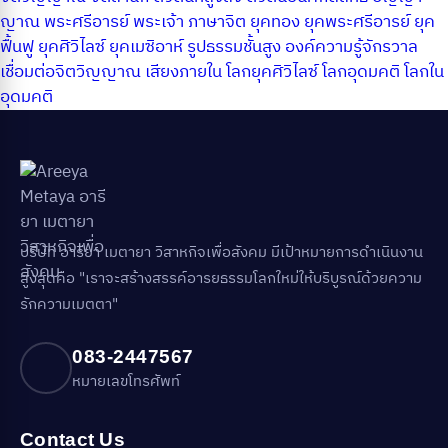
ญาณ
พระศรีอารย์
พระเจ้า
ภาษาจิต
ยุคทอง
ยุคพระศรีอารย์
ยุค
ฟื้นฟู
ยุคศิวิไลซ์
ยุคเมซิอาห์
รูปธรรมชั้นสูง
องค์ความรู้จักรวาล
เชื่อมต่อจิตวิญญาณ
เสียงภายใน
โลกยุคศิวิไลซ์
โลกอุดมคติ
โลกใน
อุดมคติ
บริษัท อารียา เมตายา วิสาหกิจเพื่อสังคม มีเป้าหมายการดำเนินงาน
สูงสุดคือ "เราจะสร้างสรรค์อารยธรรมโลกใหม่ให้บริบูรณ์ด้วยความ
รักความเมตตา"
083-2447567
หมายเลขโทรศัพท์
Contact Us