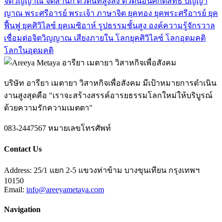
จิตวิญญาณ
จิตสำนึก
ตัวตนที่สูงส่ง
ตัวตนอันศักดิ์สิทธิ์
ปัญญา
ญาณ
พระศรีอารย์
พระเจ้า
ภาษาจิต
ยุคทอง
ยุคพระศรีอารย์
ยุค
ฟื้นฟู
ยุคศิวิไลซ์
ยุคเมซิอาห์
รูปธรรมชั้นสูง
องค์ความรู้จักรวาล
เชื่อมต่อจิตวิญญาณ
เสียงภายใน
โลกยุคศิวิไลซ์
โลกอุดมคติ
โลกในอุดมคติ
บริษัท อารียา เมตายา วิสาหกิจเพื่อสังคม มีเป้าหมายการดำเนิน
งานสูงสุดคือ "เราจะสร้างสรรค์อารยธรรมโลกใหม่ให้บริบูรณ์
ด้วยความรักความเมตตา"
083-2447567
หมายเลขโทรศัพท์
Contact Us
Address:
25/1 แยก 2-5 แขวงท่าข้าม บางขุนเทียน กรุงเทพฯ
10150
Email:
info@areeyametaya.com
Navigation