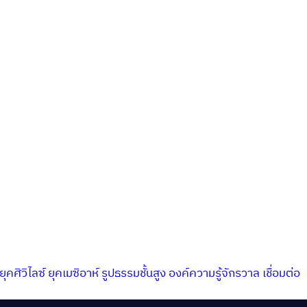
ยุคศิวิไลซ์
ยุคเมซิอาห์
รูปธรรมชั้นสูง
องค์ความรู้จักรวาล
เชื่อมต่อ