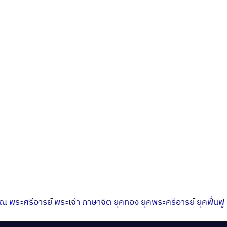
าณ
พระศรีอารย์
พระเจ้า
ภาษาจิต
ยุคทอง
ยุคพระศรีอารย์
ยุคฟื้นฟู