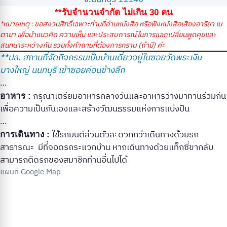
**รับจำนวนจำกัด ไม่เกิน 30 คน
*หมายเหตุ : ขอสงวนสิทธิ์เฉพาะท่านที่อ่านหนังสือ หรือฟังหนังสือเสียงอารียา เม
ตายา เพื่อนำแนวคิด ความเห็น และประสบการณ์ในการแลกเปลี่ยนพูดคุยและ
สนทนาระหว่างกัน รวมทั้งคำถามที่ต้องการทราบ (ถ้ามี) ค่ะ
**ปล. สถานที่จัดกิจกรรมเป็นบ้านเดี่ยวอยู่ในซอยวัดพระเงิน
บางใหญ่ นนทบุรี เข้าซอยค่อนข้างลึก
…
กรุณาเตรียมอาหารกลางวันและอาหารว่างมาทานร่วมกัน
อาหาร :
เพื่อความเป็นกันเองและสร้างวัฒนธรรมแห่งการแบ่งปัน
…
ใช้รถยนต์ส่วนตัวสะดวกกว่าเดินทางด้วยรถ
การเดินทาง :
สาธารณะ มีที่จอดรถระแวกบ้าน หากเดินทางด้วยแท็กซี่ขากลับ
สามารถติดรถของสมาชิกท่านอื่นไปได้
แผนที่ Google Map