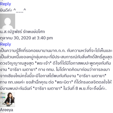
Reply
ยินดีค่ะ ^___^
น.ส.ณัฐพัชร์ รักพงษ์อโศก
ตุลาคม 30, 2020 at 3:40 pm
Reply
เป็นความรู้สึกที่รอคอยมานานมาก.ก.ก. กับความหวังที่จะได้เห็นและ
เป็นส่วนหนึ่งของหมู่กลุ่มคณะที่มีประสบการณ์กับสิ่งศักดิ์สิทธิ์สูงสุด
ดวงวิญญาณสูงสุด *พระเจ้า* ดีใจที่ได้มีโอกาสพบปะพูดคุยกับทีม
งาน *อารียา เมตายา* ทาง กทม. ไม่ได้คาดคิดมาก่อนว่าการลงมา
จากเชียงใหม่ครั้งนี้จะมีโอกาสได้พบกับทีมงาน *อารียา เมตายา*
ทาง กท.เลยค่ะ ขอสำนึกคุณ ต่อ *พระบิดา* ที่ได้ทรงดลจิตดลใจให้
มีงานพบปะกันฉันท์ *อารียา เมตายา* ในวันที่ 8 พ.ย.ที่จะถึงนี้ค่ะ.
Areeya