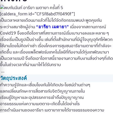
[caldera_form id=”CF5f8abd7f0490f”]
เป็นเวลาหลายเดือนมาแล้วที่ไม่ได้จัดกิจกรรมพบปะพูดคุยกัน
ระหว่างสมาชิกผู้อ่าน
เนื่องจากสถานการณ์
“อารียา เมตายา”
Covid19 จึงขอถือโอกาสที่สถานการณ์เริ่มเบาบางลงและหลาย ๆ
เรื่องเริ่มเป็นรูปเป็นร่างขึ้น เช่นที่ตั้งสำนักงานที่มีผู้ใจบุญอุทิศให้พวก
ใช้งานโดยไม่คิดค่าเช่า เรื่องโครงการชุมชนอารียาเมตายาที่กำลังจะ
เกิดขึ้น และเรื่องแพล็ตฟอร์มเทคโนโลยีที่ทีมงานได้ทุ่มเทพัฒนามา
เป็นเวลาแรมปี จึงถือเอาโอกาสนี้รายงานความคืบงานสิ่งต่างๆที่เกิด
ขึ้นในช่วงเวลาที่ผ่านมาให้ได้รับทราบ
…
วัตถุประสงค์
ทำความรู้จักและเชื่อมโยงกันให้เกิดประโยชน์ด้านต่างๆ
แลกเปลี่ยนทักษะการสื่อสารกับจิตวิญญาณภายใน
เรียนรู้ปัญหาและอุปสรรคการเข้าถึงปัญญาญาณ
อารยธรรมแห่งความเมตตาจะเกิดขึ้นได้อย่างไร
การดำเนินงานของอารียา เมตายาภายใต้อารยธรรมของความ