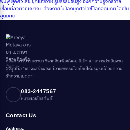
ฟื้นฟู
ยุคศิวิไลซ์
ยุคเมซิอาห์
รูปธรรมชั้นสูง
องค์ความรู้จักรวาล
เชื่อมต่อจิตวิญญาณ
เสียงภายใน
โลกยุคศิวิไลซ์
โลกอุดมคติ
โลกใน
อุดมคติ
บริษัท อารียา เมตายา วิสาหกิจเพื่อสังคม มีเป้าหมายการดำเนินงาน
สูงสุดคือ "เราจะสร้างสรรค์อารยธรรมโลกใหม่ให้บริบูรณ์ด้วยความ
รักความเมตตา"
083-2447567
หมายเลขโทรศัพท์
Contact Us
Address: