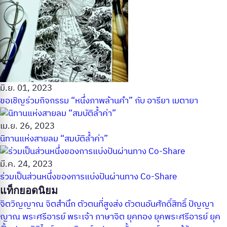
มิ.ย. 01, 2023
ขอเชิญร่วมกิจกรรม “หนึ่งภาพล้านคำ” กับ อารียา เมตายา
เม.ย. 26, 2023
นิทานแห่งสายลม “สมบัติล้ำค่า”
มี.ค. 24, 2023
ร่วมเป็นส่วนหนึ่งของการแบ่งปันผ่านทาง Co-Share
แท็กยอดนิยม
จิตวิญญาณ
จิตสำนึก
ตัวตนที่สูงส่ง
ตัวตนอันศักดิ์สิทธิ์
ปัญญา
ญาณ
พระศรีอารย์
พระเจ้า
ภาษาจิต
ยุคทอง
ยุคพระศรีอารย์
ยุค