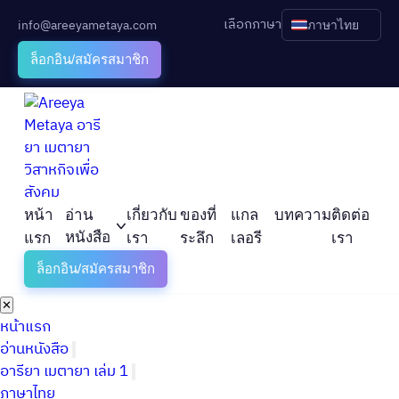
เลือกภาษา
info@areeyametaya.com
ภาษาไทย
ล็อกอิน/สมัครสมาชิก
หน้า
อ่าน
เกี่ยวกับ
ของที่
แกล
บทความ
ติดต่อ
หนังสือ
แรก
เรา
ระลึก
เลอรี
เรา
ล็อกอิน/สมัครสมาชิก
✕
หน้าแรก
อ่านหนังสือ
อารียา เมตายา เล่ม 1
ภาษาไทย