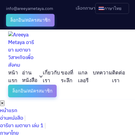
เลือกภาษา
info@areeyametaya.com
ภาษาไทย
ล็อกอิน/สมัครสมาชิก
หน้า
อ่าน
เกี่ยวกับ
ของที่
แกล
บทความ
ติดต่อ
หนังสือ
แรก
เรา
ระลึก
เลอรี
เรา
ล็อกอิน/สมัครสมาชิก
✕
หน้าแรก
อ่านหนังสือ
อารียา เมตายา เล่ม 1
ภาษาไทย