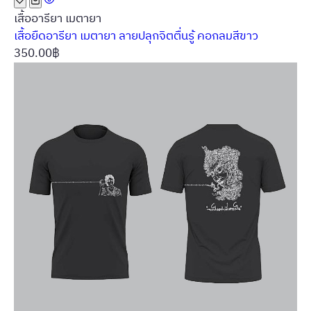
490.00฿.
390.00฿.
เสื้ออารียา เมตายา
เสื้อยืดอารียา เมตายา ลายปลุกจิตตื่นรู้ คอกลมสีขาว
350.00
฿