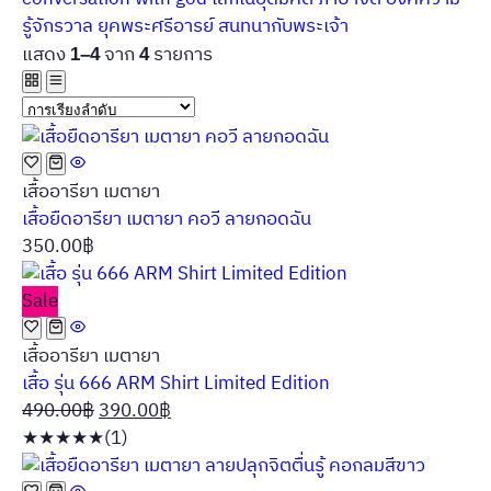
รู้จักรวาล
ยุคพระศรีอารย์
สนทนากับพระเจ้า
แสดง
จาก
รายการ
1–4
4
เสื้ออารียา เมตายา
เสื้อยืดอารียา เมตายา คอวี ลายกอดฉัน
350.00
฿
Sale
เสื้ออารียา เมตายา
เสื้อ รุ่น 666 ARM Shirt Limited Edition
Original
Current
490.00
฿
390.00
฿
price
price
★
★
★
★
★
(1)
was:
is: