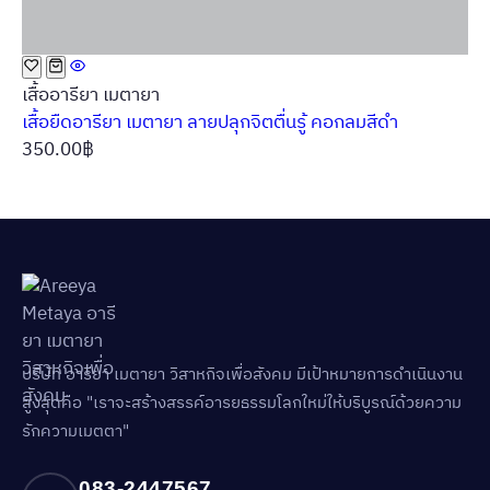
เสื้ออารียา เมตายา
เสื้อยืดอารียา เมตายา ลายปลุกจิตตื่นรู้ คอกลมสีดำ
350.00
฿
บริษัท อารียา เมตายา วิสาหกิจเพื่อสังคม มีเป้าหมายการดำเนินงาน
สูงสุดคือ "เราจะสร้างสรรค์อารยธรรมโลกใหม่ให้บริบูรณ์ด้วยความ
รักความเมตตา"
083-2447567