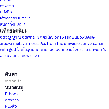
E-book
ภาพวาด
หนังสือ
เสื้ออารียา เมตายา
สินค้าทั้งหมด
แท็กยอดนิยม
จิตวิญญาณ
จิตพุทธะ
ยุคศิวิไลซ์
จักรพรรดิพันมือพันศีรษะ
areeya metaya
messages from the universe
conversation
with god
โลกในอุดมคติ
ภาษาจิต
องค์ความรู้จักรวาล
ยุคพระศรี
อารย์
สนทนากับพระเจ้า
ค้นหา
หมวดหมู่
E-book
ภาพวาด
หนังสือ