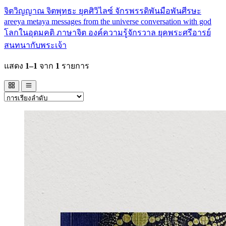
จิตวิญญาณ
จิตพุทธะ
ยุคศิวิไลซ์
จักรพรรดิพันมือพันศีรษะ
areeya metaya
messages from the universe
conversation with god
โลกในอุดมคติ
ภาษาจิต
องค์ความรู้จักรวาล
ยุคพระศรีอารย์
สนทนากับพระเจ้า
แสดง
1–1
จาก
1
รายการ