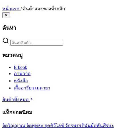
หน้าแรก
/
สินค้าและของที่ระลึก
✕
ค้นหา
หมวดหมู่
E-book
ภาพวาด
หนังสือ
เสื้ออารียา เมตายา
สินค้าทั้งหมด
แท็กยอดนิยม
จิตวิญญาณ
จิตพุทธะ
ยุคศิวิไลซ์
จักรพรรดิพันมือพันศีรษะ