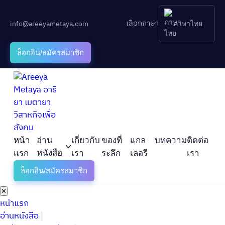
เลือกภาษา
info@areeyametaya.com
ภาษาไทย
ล็อกอิน/สมัครสมาชิก
หน้า
อ่าน
เกี่ยวกับ
ของที่
แกล
บทความ
ติดต่อ
หนังสือ
แรก
เรา
ระลึก
เลอรี
เรา
ล็อกอิน/สมัครสมาชิก
✕
หน้าแรก
อ่านหนังสือ