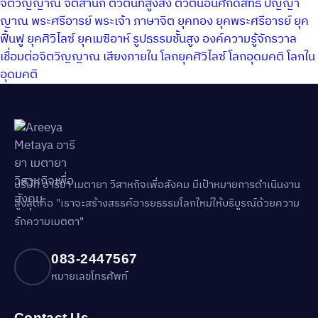
จิตวิญญาณ
จิตสำนึก
ตัวตนที่สูงส่ง
ตัวตนอันศักดิ์สิทธิ์
ปัญญา
ญาณ
พระศรีอารย์
พระเจ้า
ภาษาจิต
ยุคทอง
ยุคพระศรีอารย์
ยุค
ฟื้นฟู
ยุคศิวิไลซ์
ยุคเมซิอาห์
รูปธรรมชั้นสูง
องค์ความรู้จักรวาล
เชื่อมต่อจิตวิญญาณ
เสียงภายใน
โลกยุคศิวิไลซ์
โลกอุดมคติ
โลกใน
อุดมคติ
บริษัท อารียา เมตายา วิสาหกิจเพื่อสังคม มีเป้าหมายการดำเนินงาน
สูงสุดคือ "เราจะสร้างสรรค์อารยธรรมโลกใหม่ให้บริบูรณ์ด้วยความ
รักความเมตตา"
083-2447567
หมายเลขโทรศัพท์
Contact Us