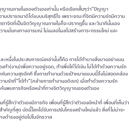
ตวิญญาณภายในของตัวเองเท่านั้น หรือเรียกสั้นๆว่า“ปัญญา
วามปรารถนาดีได้แบบบริสุทธ์ิใจ เพราะขณะที่จิตมีความรักมีความ
มีอัตตาจิตที่เป็นจิตวิญญาณภายในก็จะปรากฎขึ้น และวินาทีนั้นเอง
ีความมั่นคงทางอารมณ์ ไม่เผลอไผลไปสร้างภาระกรรมใหม่ และ
ะหนึ่งในประสบการณ์เหล่านั้นก็คือ การได้ทำบางสิ่งบางอย่างบน
งทำ(งาน)เพื่อความอยู่รอด, ทำเพื่อให้ได้เงิน ไม่ได้ทำด้วยความรัก
ลกกับความสุขอีกที ซึ่งการทำงานด้วยเป้าหมายแบบนี้จึงไม่สอดคล้อง
ความรักที่“ได้ทำ”(คล้ายการทำงานอดิเรก) เมื่อทำด้วยความรัก
นการค้นพบภารกิจหรือหน้าที่ทางจิตวิญญาณของตัวเอง
่าตัวเองมีภารกิจ เพื่อนที่รู้สึกว่าตัวเองมีหน้าที่ เพื่อนที่เห็นว่า
ญที่สุด บัดนี้โลกได้รับการปรับโครงสร้างใหม่แล้ว สิ่งที่ไม่น่าจะ
ังคงดำรงอยู่ต่อไปในจักรวาล