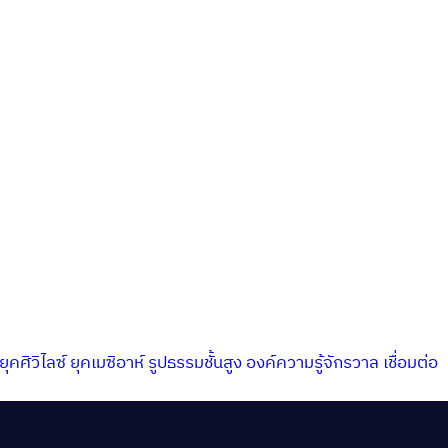
ยุคศิวิไลซ์
ยุคเมซิอาห์
รูปธรรมชั้นสูง
องค์ความรู้จักรวาล
เชื่อมต่อ