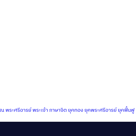
าณ
พระศรีอารย์
พระเจ้า
ภาษาจิต
ยุคทอง
ยุคพระศรีอารย์
ยุคฟื้นฟู