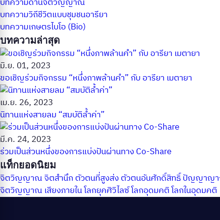
บทความด้านจิตวิญญาณ
บทความวิถีชีวิตแบบชุมชนอารียา
บทความเกษตรไบโอ (Bio)
บทความล่าสุด
มิ.ย. 01, 2023
ขอเชิญร่วมกิจกรรม “หนึ่งภาพล้านคำ” กับ อารียา เมตายา
เม.ย. 26, 2023
นิทานแห่งสายลม “สมบัติล้ำค่า”
มี.ค. 24, 2023
ร่วมเป็นส่วนหนึ่งของการแบ่งปันผ่านทาง Co-Share
แท็กยอดนิยม
จิตวิญญาณ
จิตสำนึก
ตัวตนที่สูงส่ง
ตัวตนอันศักดิ์สิทธิ์
ปัญญาญ
จิตวิญญาณ
เสียงภายใน
โลกยุคศิวิไลซ์
โลกอุดมคติ
โลกในอุดมคติ