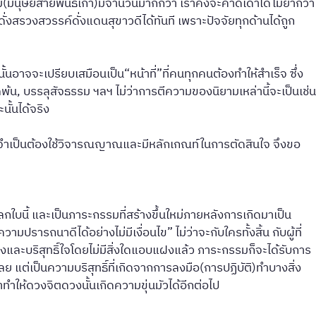
ดิม(มนุษย์สายพันธ์เก่า)มีจำนวนมากกว่า เราคงจะคาดเดาได้ไม่ยากว่า
ดั่งสรวงสวรรค์ดั่งแดนสุขาวดีได้ทันที เพราะปัจจัยทุกด้านได้ถูก
้นอาจจะเปรียบเสมือนเป็น“หน้าที่”ที่คนทุกคนต้องทำให้สำเร็จ ซึ่ง
ุดพ้น, บรรลุสัจธรรม ฯลฯ ไม่ว่าการตีความของนิยามเหล่านี้จะเป็นเช่น
ั้นได้จริง
จำเป็นต้องใช้วิจารณญาณและมีหลักเกณท์ในการตัดสินใจ จึงขอ
กใบนี้ และเป็นภาระกรรมที่สร้างขึ้นใหม่ภายหลังการเกิดมาเป็น
รารถนาดีได้อย่างไม่มีเงื่อนไข” ไม่ว่าจะกับใครทั้งสิ้น กับผู้ที่
็งแรงและบริสุทธิ์ใจโดยไม่มีสิ่งใดแอบแฝงแล้ว ภาระกรรมก็จะได้รับการ
รเลย แต่เป็นความบริสุทธิ์ที่เกิดจากการลงมือ(การปฏิบัติ)ทำบางสิ่ง
าทำให้ดวงจิตดวงนั้นเกิดความขุ่นมัวได้อีกต่อไป