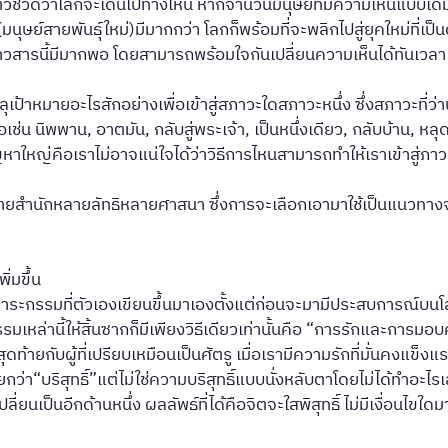
นตัวชี้วัดว่าโลกจะเดินไปทางไหน หากจำนวนมนุษย์ที่มีความเห็นแบบเ
ษย์สายพันธุ์ใหม่)มีมากกว่า โลกก็พร้อมที่จะพลิกไปสู่ยุคใหม่ที่เป็น
้ข่าวสารนี้มีมากพอ โดยสามารถพร้อมใจกันเปลี่ยนความเห็นได้ทันเวลา
าหมายอะไรสักอย่างเพื่อเข้าสู่สภาวะใดสภาวะหนึ่ง ซึ่งสภาวะที่ว่านั
ช่น นิพพาน, อาตมัน, กลับสู่พระเจ้า, เป็นหนึ่งเดียว, กลับบ้าน, หล
าใหญ่คือเราไม่อาจแน่ใจได้ว่าวิธีการไหนสามารถทำให้เราเข้าสู่ภาวะน
ยสำนักหลายลัทธิหลายศาสนา ซึ่งการจะเลือกเอามาใช้เป็นแนวทาง
่มขึ้น
งภาระกรรมที่ตัวเองเขียนขึ้นมาเองตั้งแต่ก่อนจะมามีประสบการณ์บนโล
านี้ให้สิ้นซากก็มีเพียงวิธีเดียวเท่านั้นคือ “การรักและการมอบความป
สุดท้ายกับผู้ที่เปรียบเหมือนเป็นศัตรู เมื่อเรามีความรักที่มั่นคงแข
รียกว่า“บริสุทธิ์”แต่ไม่ใช่ความบริสุทธิ์แบบนั่งหลับตาโดยไม่ได้ทำอะไ
ป็นอีกด้านหนึ่ง ผลลัพธ์ที่ได้คือจิตจะใสพิสุทธิ์ ไม่มีเงื่อนไขใดม