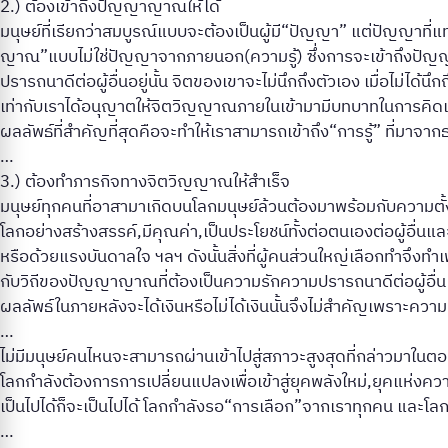
2.) ต้องเข้าถึงปัญญาญาณให้ได้
มนุษย์ที่เรียกว่าสมบูรณ์แบบจะต้องเป็นผู้มี“ปัญญา” แต่ปัญญาที่
ญาณ”แบบไม่ใช่ปัญญาจากภายนอก(ความรู้) ซึ่งการจะเข้าถึงปัญญาญา
ปรารถนาดีต่อผู้อื่นอยู่นั้น จิตของเขาจะไม่นึกถึงตัวเอง เมื่อไม่ได
เท่ากับเราได้อนุญาตให้จิตวิญญาณภายในเข้ามามีบทบาทในการคิดแล
ผลลัพธ์ที่สำคัญที่สุดคือจะทำให้เราสามารถเข้าถึง“การรู้” ที่มาจากธา
…
3.) ต้องทำภารกิจทางจิตวิญญาณให้สำเร็จ
มนุษย์ทุกคนที่อาสามาเกิดบนโลกมนุษย์ล้วนต้องมาพร้อมกับความตั้
โลกอย่างสร้างสรรค์,มีคุณค่า,เป็นประโยชน์ทั้งต่อตนเองต่อผู้อื่นแ
หรือด้วยแรงบันดาลใจ ฯลฯ ดังนั้นสิ่งที่ผู้คนส่วนใหญ่เลือกทำจึงท
กับวิถีของปัญญาญาณที่ต้องเป็นความรักความปรารถนาดีต่อผู้อื่น แ
ผลลัพธ์ในภายหลังจะได้เงินหรือไม่ได้เงินนั้นจึงไม่สำคัญเพราะค
…
ไม่มีมนุษย์คนไหนจะสามารถผ่านเข้าไปสู่สภาวะสูงสุดที่กล่าวมาในตอนต้น
โลกกำลังต้องการการเปลี่ยนแปลงเพื่อเข้าสู่ยุคพลังใหม่,ยุคแห่งความร
เป็นไปได้ก็จะเป็นไปได้ โลกกำลังรอ“การเลือก”จากเราทุกคน และโลก
…