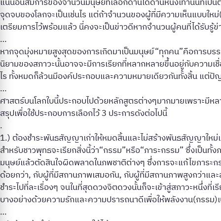
แน่นอนสมการของจำนวนมนุษย์ที่เลือกด้านใดด้านหนึ่งเท่านั้นที่เป็
จุดจบของโลกจะเป็นเช่นไร แต่ถ้าจำนวนของผู้ที่มีความเห็นแบบใหม่(มนุ
เตรียมการไว้พร้อมแล้ว นี่คงจะเป็นข่าวดีหากจำนวนผู้คนที่ได้รับรู
…
หากจุดมุ่งหมายสูงสุดของการเกิดมาเป็นมนุษย์“ทุกคน”คือการบรรลุเป้
นิยามของสภาวะนั้นอาจจะมีการเรียกที่หลากหลายขึ้นอยู่กับความเชื่อเ
ไร ทั้งหมดก็ล้วนมีองค์ประกอบและความหมายเดียวกันทั้งสิ้น แต่ปัญห
…
ศาสตร์บนโลกใบนี้ประกอบไปด้วยหลักสูตรต่างๆมากมายเพราะมีหลา
สรุปเพื่อใช้ประกอบการเลือกไว้ 3 ประการดังต่อไปนี้
.
1.) ต้องชำระพันธสัญญาเก่าให้หมดสิ้นและไม่สร้างพันธสัญญาใหม่เพิ
สำหรับชาวพุทธจะเรียกสิ่งนี้ว่า“กรรม”หรือ“ภาระกรรม” ซึ่งเป็นทั้
มนุษย์แล้วตัดสินใจผิดพลาดในภพชาติต่างๆ ซึ่งการจะแก้ไขภาระกรรมเหล่
ด้อยกว่า, กับผู้ที่มีสถานภาพเสมอกัน, กับผู้ที่มีสถานภาพสูงกว่าและ
ชำระไปที่ละเรื่องๆ จนในที่สุดดวงจิตดวงนั้นก็จะเข้าสู่สภาวะหนึ่งที่เ
บางอย่างด้วยความรักและความปรารถนาดีเพื่อให้พลังงาน(กรรม)เปลี่ยนเ
…