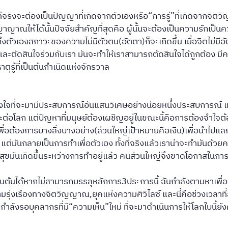
แท้จริงจะต้องเป็นปัญญาที่เกิดจากตัวเองหรือ“การรู้”ที่เกิดจากจิ
ณให้ได้นั้นปัจจัยสำคัญที่สุดคือ ผู้นั้นจะต้องเป็นความรักเป็นค
้นึกถึงตัวเองสภาวะของความไม่มีตัวตน(อัตตา)ก็จะเกิดขึ้น เมื่อจิตไม่
ะตัดสินใจร่วมกับเรา มันจะทำให้เราสามารถตัดสินใจได้ถูกต้อง ม
ตุรู้ที่เป็นต้นกำเนิดแห่งจักรวาล
งใจที่จะมามีประสบการณ์อันแสนวิเศษอย่างน้อยหนึ่งประสบการณ์ แล
ละต่อโลก แต่ปัญหาที่มนุษย์ต้องเผชิญอยู่ในขณะนี้คือการต้องจำใจต้อ
ำเพื่อต้องการบางสิ่งบางอย่าง(ส่วนใหญ่เป้าหมายคือเงิน)เพื่อนำไปแ
ต่มันกลายเป็นการทำเพื่อตัวเอง ทั้งที่จริงแล้วเราน่าจะทำมันด้วย
วามสุขมันเกิดขึ้นระหว่างการทำอยู่แล้ว คนส่วนใหญ่จึงขาดโอกาสใ
ได้หากไม่สามารถบรรลุหลักการ3ประการนี้ ฉันกำลังตามหาเพื่อนที่รู้สึกว
ุ่งเรืองทางจิตวิญญาณ,ยุคแห่งความศิวิไลซ์ และนี่คือช่วงเวลาที่สำคั
กำลังรอบุคลากรที่มี“ความเห็น”ใหม่ ที่จะมาดำเนินการให้โลกใบนี้ย