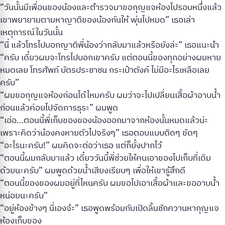
“วันนั้นมีเพื่อนของน้องและตำรวจมาขอกุญแจห้องไปรอบหนึ่งแล้ว
เขาพยายามตามหาญาติของน้องกันให้ wุ่นไปหมด” เธอเล่า
เหตุการณ์ในวันนั้น
“นี่ แล้วโทรไปบอกญาติพี่น้องว่ากลับมาแล้วหรือยังล่ะ” เธอแนะนำ
“ครับ เดี๋ยวผมจะโทรไปบอกเขาครับ แต่ตอนนี้ของทุกอย่างผมหาย
หมดเลย โทรศัพท์ บัตรประชาชน กระเป๋าตังค์ ไม่มีอะไรเหลือเลย
ครับ”
“ผมขอกุญแจห้องก่อนได้ไหมครับ ผมว่าจะไปเปลี่ยนเสื้อผ้าอาบน้ำ
ก่อนแล้วค่อยไปจัดการธุระ” ผมพูด
“เอ่อ…ตอนนี้พี่เก็บของของน้องออกมาจากห้องนั้นหมดแล้วน่ะ
เพราะคิดว่าน้องคงหายตัวไปจริงๆ” เธอตอบแบบติดๆ ขัดๆ
“อะไรนะครับ!” ผมคิดจะต่อว่าเธอ แต่ก็ยั้งปากไว้
“ตอนนี้ผมกลับมาแล้ว เดี๋ยววันนี้พี่ช่วยให้คนเอาของไปเก็บที่เดิม
ด้วยนะครับ” ผมพูดด้วยน้ำเสียงเรียบๆ เพื่อให้เขารู้สึกดี
“ตอนนี้ของของผมอยู่ที่ไหนครับ ผมขอไปเอาเสื้อผ้าและขออาบน้ำ
หน่อยนะครับ”
“อยู่ห้องข้างๆ นี่เองจ้ะ” เธอพูดพร้อมกับเปิดลิ้นชักควานหากุญแจ
ห้องเก็บของ