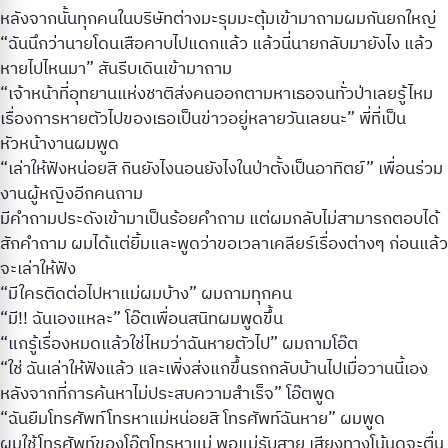
หลังจากนั้นทุกคนในบริษัทต่างมะรุมมะตุ้มเข้ามาถามผมกันยกใหญ่
“ฉันนึกว่านายโดนเสือคาบไปแดกแล้ว แล้วนี่นายกลับมายังไง แล้ว
หายไปไหนมา” สันรีบเดินเข้ามาถาม
“เจ้าหน้าที่อุทยานแห่งชาติส่งคนออกตามหาเธอจนทั่วป่าเลยรู้ไหม
เรื่องการหายตัวไปของเธอเป็นข่าวอยู่หลายวันเลยนะ” พี่ที่เป็น
หัวหน้างานผมพูด
“เล่าให้ฟังหน่อยสิ กินยังไงนอนยังไงในป่าตั้งเป็นอาทิตย์” เพื่อนร่วม
งานผู้หญิงอีกคนถาม
มีคำถามประดังเข้ามาเป็นร้อยคำถาม แต่ผมกลับไม่สามารถตอบได้
สักคำถาม ผมได้แต่ยิ้มและพูดว่าขอเวลาเคลียร์เรื่องต่างๆ ก่อนแล้ว
จะเล่าให้ฟัง
“มีใครติดต่อไปหาแม่ผมบ้าง” ผมถามทุกคน
“มี!! ฉันเองแหละ” โอ๊ตเพื่อนสนิทผมพูดขึ้น
“แกรู้เรื่องหมดแล้วใช่ไหมว่าฉันหายตัวไป” ผมถามโอ๊ต
“ใช่ ฉันเล่าให้ฟังแล้ว และเพิ่งส่งแกขึ้นรถกลับบ้านไปเมื่อวานนี้เอง
หลังจากที่การค้นหาไม่ประสบความสำเร็จ” โอ๊ตพูด
“ฉันยืมโทรศัพท์โทรหาแม่หน่อยสิ โทรศัพท์ฉันหาย” ผมพูด
ผมใช้โทรศัพท์ของโอ๊ตโทรหาแม่ พอแม่รับสาย เสียงทางโน้นดูจะตื่น