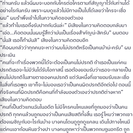
“ท่านครับ แล้วนี่ผมจะบอกกับใครต่อใครตามที่สัญญาไว้กับท่านได้
อย่างไรกันครับ เพราะผมดูแล้วไม่มีทางเป็นไปได้เลยว่าใครจะเชื่อ
ผม” ผมรำพึงเข้าไปในความคิดของตัวเอง
“แล้วทำไมเธอถึงรับปากกับฉันล่ะ” มีเสียงในความคิดตอบกลับมา
“เอ่อ…คือตอนนั้นผมรู้สึกว่ามันเป็นเรื่องสำคัญน่ะสิครับ” ผมตอบ
“นั่นสิ เธอก็ทำมันสิ” เสียงในความคิดตอบอีก
“คือผมกลัวว่าทุกคนจะหาว่าผมไม่ปรกติหรือเป็นคนบ้าน่ะครับ” ผม
ประเมิน
“คนที่จะทำเรื่องพวกนี้ได้จะต้องเป็นคนไม่ปรกติ ถ้าเธอเป็นแค่คน
ปรกติเธอจะไม่มีวันได้รับโอกาสนี้ เธอต้องยอมรับว่าเธอจะกลายเป็น
คนไม่ปรกติในสายตาของคนปรกติ แต่วันหนึ่งที่เขายอมรับและเชื่อ
ในสิ่งที่เธอพูด เขาก็จะไม่มองเธอว่าเป็นคนผิดปรกติอีกต่อไป ตอนนี้
ที่จริงคนที่ผิดปรกติคือคนที่กำลังมองตัวเองว่าปรกติต่างหาก”
เสียงในความคิดตอบ
“คนที่เป็นตัวแทนฉันในอดีต ไม่มีใครคนไหนเลยที่ถูกมองว่าเป็นคน
ปรกติ ทุกคนล้วนถูกมองว่าเป็นคนเสียสติทั้งสิ้น เธอรู้ไหมว่าพวกเขา
ต้องเผชิญกับอะไรกันบ้าง บางคนโดนดูถูกดูแคลน เดินไปทางไหนมี
แต่คนเอาก้อนหินขว้างปา บางคนถูกหาว่าเป็นพวกกบฏนอกรีต ถูก