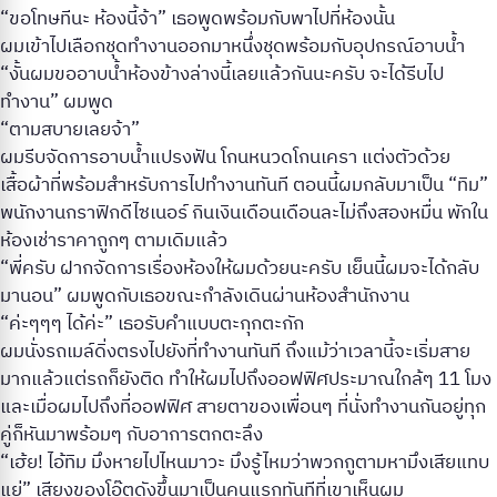
“ขอโทษทีนะ ห้องนี้จ้า” เธอพูดพร้อมกับพาไปที่ห้องนั้น
ผมเข้าไปเลือกชุดทำงานออกมาหนึ่งชุดพร้อมกับอุปกรณ์อาบน้ำ
“งั้นผมขออาบน้ำห้องข้างล่างนี้เลยแล้วกันนะครับ จะได้รีบไป
ทำงาน” ผมพูด
“ตามสบายเลยจ้า”
ผมรีบจัดการอาบน้ำแปรงฟัน โกนหนวดโกนเครา แต่งตัวด้วย
เสื้อผ้าที่พร้อมสำหรับการไปทำงานทันที ตอนนี้ผมกลับมาเป็น “ทิม”
พนักงานกราฟิกดีไซเนอร์ กินเงินเดือนเดือนละไม่ถึงสองหมื่น พักใน
ห้องเช่าราคาถูกๆ ตามเดิมแล้ว
“พี่ครับ ฝากจัดการเรื่องห้องให้ผมด้วยนะครับ เย็นนี้ผมจะได้กลับ
มานอน” ผมพูดกับเธอขณะกำลังเดินผ่านห้องสำนักงาน
“ค่ะๆๆๆ ได้ค่ะ” เธอรับคำแบบตะกุกตะกัก
ผมนั่งรถเมล์ดิ่งตรงไปยังที่ทำงานทันที ถึงแม้ว่าเวลานี้จะเริ่มสาย
มากแล้วแต่รถก็ยังติด ทำให้ผมไปถึงออฟฟิศประมาณใกล้ๆ 11 โมง
และเมื่อผมไปถึงที่ออฟฟิศ สายตาของเพื่อนๆ ที่นั่งทำงานกันอยู่ทุก
คู่ก็หันมาพร้อมๆ กับอาการตกตะลึง
“เฮ้ย! ไอ้ทิม มึงหายไปไหนมาวะ มึงรู้ไหมว่าพวกกูตามหามึงเสียแทบ
แย่” เสียงของโอ๊ตดังขึ้นมาเป็นคนแรกทันทีที่เขาเห็นผม