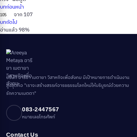
บทก่อนหน้า
จาก 107
บทถัดไป
อ่านแล้ว 98%
บริษัท อารียา เมตายา วิสาหกิจเพื่อสังคม มีเป้าหมายการดำเนินงาน
สูงสุดคือ "เราจะสร้างสรรค์อารยธรรมโลกใหม่ให้บริบูรณ์ด้วยความ
รักความเมตตา"
083-2447567
หมายเลขโทรศัพท์
Contact Us