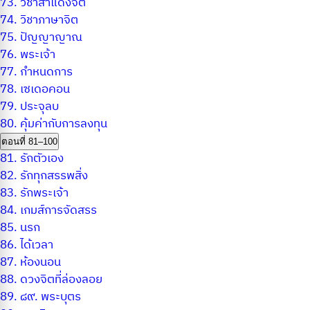
73.
วิชาสำแดงจิต
74.
วิชาภาษาจิต
75.
ปัญญาญาณ
76.
พระเจ้า
77.
กำหนดการ
78.
เซเดอคอน
79.
ประจุลบ
80.
คุ้มค่ากับการลงทุน
ตอนที่ 81–100
81.
รักตัวเอง
82.
รักทุกสรรพสิ่ง
83.
รักพระเจ้า
84.
เกมส์การจัดสรร
85.
นรก
86.
ได้เวลา
87.
ห้องนอน
88.
ดวงจิตที่ล่องลอย
89.
๘๙. พระบุตร