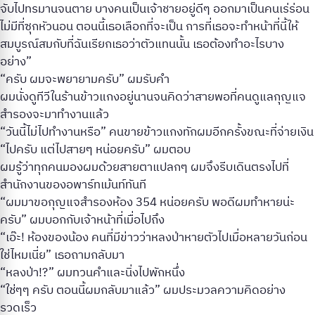
จับไปทรมานจนตาย บางคนเป็นเจ้าชายอยู่ดีๆ ออกมาเป็นคนเร่ร่อน
ไม่มีที่ซุกหัวนอน ตอนนี้เธอเลือกที่จะเป็น การที่เธอจะทำหน้าที่นี้ให้
สมบูรณ์สมกับที่ฉันเรียกเธอว่าตัวแทนนั้น เธอต้องทำอะไรบาง
อย่าง”
“ครับ ผมจะพยายามครับ” ผมรับคำ
ผมนั่งดูทีวีในร้านข้าวแกงอยู่นานจนคิดว่าสายพอที่คนดูแลกุญแจ
สำรองจะมาทำงานแล้ว
“วันนี้ไม่ไปทำงานหรือ” คนขายข้าวแกงทักผมอีกครั้งขณะที่จ่ายเงิน
“ไปครับ แต่ไปสายๆ หน่อยครับ” ผมตอบ
ผมรู้ว่าทุกคนมองผมด้วยสายตาแปลกๆ ผมจึงรีบเดินตรงไปที่
สำนักงานของอพาร์ทเม้นท์ทันที
“ผมมาขอกุญแจสำรองห้อง 354 หน่อยครับ พอดีผมทำหายน่ะ
ครับ” ผมบอกกับเจ้าหน้าที่เมื่อไปถึง
“เอ๊ะ! ห้องของน้อง คนที่มีข่าวว่าหลงป่าหายตัวไปเมื่อหลายวันก่อน
ใช่ไหมเนี่ย” เธอถามกลับมา
“หลงป่า!?” ผมทวนคำและนิ่งไปพักหนึ่ง
“ใช่ๆๆ ครับ ตอนนี้ผมกลับมาแล้ว” ผมประมวลความคิดอย่าง
รวดเร็ว