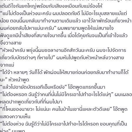
เต้นดีใจกันยกใหญ่พร้อมกับเสียงเหมือนกับแม่ร้องไห้
“แม่ไม่ต้องเป็นห่วงนะครับ ผมปลอดภัยดี ไม่มีอะไรบุบสลายแม้แต่
น้อย ตอนนี้ผมกลับมาทำงานตามเดิมแล้ว เอาไว้ลาพักร้อนเที่ยวหน้า
ผมค่อยกลับไปหาแม่นะครับ” ผมพยายามพูดให้แม่สบายใจ
ฟังดูแกมีน้ำเสียงที่สบายใจมากขึ้น เมื่อได้คุยกันจนเป็นที่เข้าใจแล้ว
จึงวางสาย
“หัวหน้าครับ พรุ่งนี้ผมขอลางานอีกสักวันนะครับ ผมจะไปจัดการ
เกี่ยวกับบัตรต่างๆ ที่หายไป” ผมหันไปพูดกับหัวหน้าหลังวางสาย
จากแม่
“ได้จ้า หลายๆ วันก็ได้ พักผ่อนให้สบายก่อนค่อยกลับมาทำงานก็ได้
นะ” หัวหน้าพูด
“แล้วไปอายัดบัตรเอทีเอ็มหรือยัง” โอ๊ตพูดแทรกขึ้นมา
“ไม่ต้องหรอก ฉันรู้ว่าคนที่นั่นไม่มีใครเอาไปทำอะไรได้แน่ๆ” ผมเผลอ
หลุดปากพูดเกี่ยวกับที่ที่ผมไปมา
“ที่ไหนของนายวะ ไม่แน่นะ คนในป่าในเขานี่แหละตัวดีเลย” โอ๊ตพูด
แสดงความเห็น
“ไม่ต้องห่วง ฉันรู้ดีว่าไม่มีใครเอาไปทำอะไรได้หรอก ขอบคุณที่เป็น
ห่วง” ผมพูด