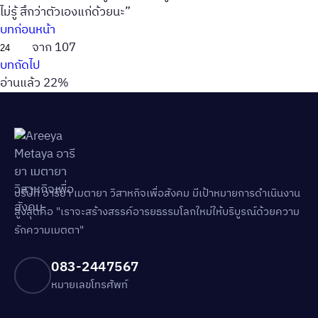
ไม่รู้ สึกว่าตัวเองแก่ด้วยนะ”
บทก่อนหน้า
จาก 107
บทถัดไป
อ่านแล้ว 22%
บริษัท อารียา เมตายา วิสาหกิจเพื่อสังคม มีเป้าหมายการดำเนินงาน
สูงสุดคือ "เราจะสร้างสรรค์อารยธรรมโลกใหม่ให้บริบูรณ์ด้วยความ
รักความเมตตา"
083-2447567
หมายเลขโทรศัพท์