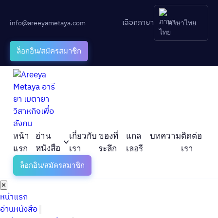
เลือกภาษา
info@areeyametaya.com
ภาษาไทย
ล็อกอิน/สมัครสมาชิก
หน้า
อ่าน
เกี่ยวกับ
ของที่
แกล
บทความ
ติดต่อ
หนังสือ
แรก
เรา
ระลึก
เลอรี
เรา
ล็อกอิน/สมัครสมาชิก
✕
หน้าแรก
อ่านหนังสือ