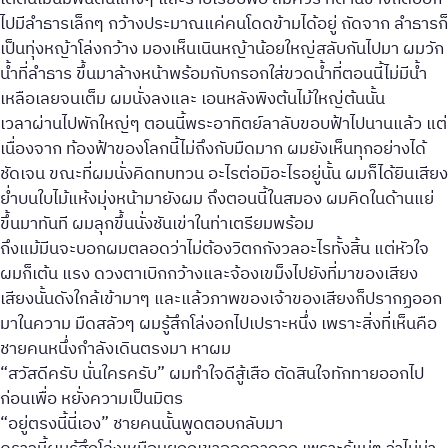
ไปมีลำธารเล็กๆ กว้างประมาณแค่คนโดดข้ามได้อยู่ ถัดจาก ลำธารก็
เป็นทุ่งหญ้าโล่งกว้าง มองเห็นเนินหญ้าน้อยใหญ่สลับกันไปมา ผมวัก
น้ำที่ลำธาร ขึ้นมาล้างหน้าพร้อมกับกรอกใส่ขวดน้ำที่ตอนนี้ไม่มีน้ำ
เหลือเลยจนเต็ม ผมนั่งลงและ เอนหลังพิงต้นไม้ใหญ่ต้นนั้น
เวลาผ่านไปพักใหญ่ๆ ตอนนี้พระอาทิตย์ลาลับขอบฟ้าไปนานแล้ว แต่
เนื่องจาก ท้องฟ้าของโลกนี้ไม่ถึงกับมืดมาก ผมยังเห็นทุกอย่างได้
ชัดเจน ขณะที่ผมนั่งคิดทบทวน อะไรต่อมิอะไรอยู่นั้น ผมก็ได้ยินเสียง
ย่ำบนใบไม้แห้งมุ่งหน้ามายังผม ถึงตอนนี้ในสมอง ผมคิดในด้านแย่
ขึ้นมาทันที ผมลุกขึ้นนั่งชันเข่าในท่าเตรียมพร้อม
ถึงแม้มีนจะบอกผมตลอดว่าไม่ต้องวิตกกังวลอะไรทั้งสิ้น แต่หัวใจ
ผมก็เต้น แรง ดวงตาเบิกกว้างและจ้องเขม็งไปยังที่มาของเสียง
เสียงนั้นดังใกล้เข้ามาๆ และแล้วภาพของเจ้าของเสียงก็ปรากฏออก
มาในความ มืดสลัวๆ ผมรู้สึกโล่งอกไปเปราะหนึ่ง เพราะสิ่งที่เห็นคือ
ชายคนหนึ่งกำลังเดินตรงมา หาผม
“สวัสดีครับ นั่นใครครับ” ผมทำใจดีสู้เสือ ตัดสินใจทักทายออกไป
ก่อนเพื่อ หยั่งความเป็นมิตร
“อยู่ตรงนี้นี่เอง” ชายคนนั้นพูดตอบกลับมา