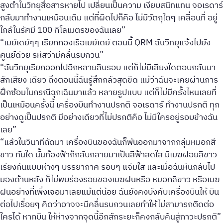
สูงต่ำในวิทยุสื่อสารหายไป เปลี่ยนเป็นความ เงียบสนิทแทน จอเรดาร์
กลับมาทำงานเหมือนเดิม แต่ที่ผิดไปก็คือ ไม่มีวัตถุใดๆ เคลื่อนที่ อยู่
ใกล้ในรัศมี 100 กิโลเมตรของฉันเลย”
“เมย์เดย์ๆๆ เรียกกองเรือเมย์เดย์ ตอนนี้ QRM ฉันวิทยุแจ้งไปยัง
ศูนย์ด้วย รหัสว่ามีคลื่นรบกวน”
“ฉันวิทยุเรียกออกไปอีกหลายสิบรอบ แต่ก็ไม่มีเสียงใดตอบกลับมา
สักเสียง เดียว ถึงตอนนี้ฉันรู้สึกกลัวสุดขีด แม้ว่าฉันจะเคยผ่านการ
ฝึกซ้อมในกรณีฉุกเฉินมาแล้ว หลายรูปแบบ แต่ก็ไม่มีครั้งไหนเลยที่
เป็นเหมือนครั้งนี้ เครื่องบินทำงานปรกติ จอเรดาร์ ทำงานปรกติ ทุก
อย่างดูเป็นปรกติ มีอย่างเดียวที่ไม่ปรกติคือ ไม่มีใครอยู่รอบข้างฉัน
เลย”
“แล้วในวินาทีถัดมา เครื่องบินของฉันก็พ้นออกมาจากกลุ่มหมอกสี
ขาว ทันใด นั้นท้องฟ้าก็กลับกลายมาเป็นสีฟ้าสดใส มีเมฆฝอยสีขาว
เรียงกันแบบห่างๆ บรรยากาศ รอบๆ แจ่มใส และเมื่อฉันหันกลับไป
มองด้านหลัง ก็ไม่พบร่องรอยของเมฆฝนหรือ หมอกสีขาว หรือเมฆ
ฝนอย่างที่เพิ่งเจอมาเลยแม้แต่น้อย ฉันยังคงบังคับเครื่องบินให้ บิน
ต่อไปเรื่อยๆ คิดว่าอาจจะมีคลื่นรบกวนเลยทำให้ไม่สามารถติดต่อ
ใครได้ หากบิน ให้ห่างจากจุดนี้อีกสักระยะก็คงกลับคืนสู่ภาวะปรกติ”