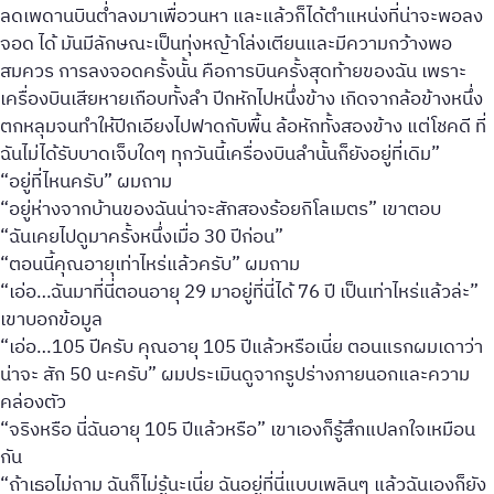
ลดเพดานบินต่ำลงมาเพื่อวนหา และแล้วก็ได้ตำแหน่งที่น่าจะพอลง
จอด ได้ มันมีลักษณะเป็นทุ่งหญ้าโล่งเตียนและมีความกว้างพอ
สมควร การลงจอดครั้งนั้น คือการบินครั้งสุดท้ายของฉัน เพราะ
เครื่องบินเสียหายเกือบทั้งลำ ปีกหักไปหนึ่งข้าง เกิดจากล้อข้างหนึ่ง
ตกหลุมจนทำให้ปีกเอียงไปฟาดกับพื้น ล้อหักทั้งสองข้าง แต่โชคดี ที่
ฉันไม่ได้รับบาดเจ็บใดๆ ทุกวันนี้เครื่องบินลำนั้นก็ยังอยู่ที่เดิม”
“อยู่ที่ไหนครับ” ผมถาม
“อยู่ห่างจากบ้านของฉันน่าจะสักสองร้อยกิโลเมตร” เขาตอบ
“ฉันเคยไปดูมาครั้งหนึ่งเมื่อ 30 ปีก่อน”
“ตอนนี้คุณอายุเท่าไหร่แล้วครับ” ผมถาม
“เอ่อ…ฉันมาที่นี่ตอนอายุ 29 มาอยู่ที่นี่ได้ 76 ปี เป็นเท่าไหร่แล้วล่ะ”
เขาบอกข้อมูล
“เอ่อ…105 ปีครับ คุณอายุ 105 ปีแล้วหรือเนี่ย ตอนแรกผมเดาว่า
น่าจะ สัก 50 นะครับ” ผมประเมินดูจากรูปร่างภายนอกและความ
คล่องตัว
“จริงหรือ นี่ฉันอายุ 105 ปีแล้วหรือ” เขาเองก็รู้สึกแปลกใจเหมือน
กัน
“ถ้าเธอไม่ถาม ฉันก็ไม่รู้นะเนี่ย ฉันอยู่ที่นี่แบบเพลินๆ แล้วฉันเองก็ยัง