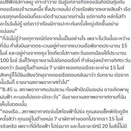
แปซิฟิกไปทางหมู่ เกาะฮาวาย ฉันรู้แค่ภารกิจของฉันคือบินคุ้มกัน
กองเรือรบจำนวนหนึ่ง ซึ่งประกอบไป ด้วยเรือพิฆาตหลายสิบลำ เรือ
บรรทุกเครื่องบินทิ้งระเบิดจำนวนมากเท่านั้น แต่ภารกิจ หลักไปทำ
อะไรฉันไม่รู้ แต่เดาว่าต้องมีการปะทะกันครั้งใหญ่เกิดขึ้นอย่าง
แน่นอน”
“ที่ฉันไม่รู้ว่าเหตุการณ์ต่อจากนั้นเป็นอย่างไร เพราะในวันนั้นระหว่าง
ที่ฉัน กำลังบินลาดตระเวนอยู่ห่างจากขบวนเรือพิฆาตประมาณ 15
ไมล์ และอยู่ห่างจากกรุง โตเกียวไปทางตะวันออกเฉียงใต้ประมาณ
100 ไมล์ ฉันก็วิทยุรายงานไปยังกองเรือที่ กำลังมุ่งหน้าทางทิศตะวัน
ออกว่า ฉันอยู่ในตำแหน่ง 7 นาฬิกาของกองเรือระยะห่าง 15 ไมล์
สักครู่ก็ได้ยินเสียงวิทยุจากกองเรือตอบกลับมาว่า รับทราบ ต่อจาก
นั้นฉันก็ รายงานสภาพอากาศทั่วไป”
“8.45 น. สภาพอากาศแปรปรวน ท้องฟ้าปิดมีเมฆฝน อาจเกิดพายุ
ฝนฟ้า คะนองโปรดระมัดระวัง” ฉันรายงานสภาพอากาศตามที่ฉัน
เห็นในตอนนั้น
“กองเรือ…สภาพอากาศแจ่มใสท้องฟ้าโปร่ง คุณลองเช็คพิกัดดูอีก
ครั้งสิว่า คุณอยู่ในตำแหน่ง 7 นาฬิกาห่างออกไปจากเรา 15 ไมล์
จริงหรือ เพราะที่นี่ท้องฟ้า โปร่งมาก และในระยะรัศมี 20 ไมล์นี้ไม่มี