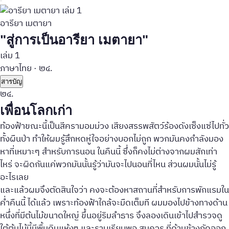
อารียา เมตายา
"สู่การเป็นอารียา เมตายา"
เล่ม 1
ภาษาไทย
·
๒๔.
สารบัญ
๒๔.
เพื่อนโลกเก่า
ท้องฟ้าขณะนี้เป็นสีครามอมม่วง เสียงสรรพสัตว์ร้องดังเซ็งแซ่ไปทั่ว
ทั้งผืนป่า ทำให้ผมรู้สึกหดหู่ใจอย่างบอกไม่ถูก พวกมันคงกำลังมอง
หาที่เหมาะๆ สำหรับการนอน ในคืนนี้ ซึ่งก็คงไม่ต่างจากผมสักเท่า
ไหร่ จะผิดกันแค่พวกมันนั้นรู้ว่ามันจะไปนอนที่ไหน ส่วนผมนั้นไม่รู้
อะไรเลย
และแล้วผมจึงตัดสินใจว่า คงจะต้องหาสถานที่สำหรับการพักแรมใน
ค่ำคืนนี้ ได้แล้ว เพราะท้องฟ้าใกล้จะมืดเต็มที ผมมองไปข้างทางด้าน
หนึ่งที่มีต้นไม้ขนาดใหญ่ ขึ้นอยู่ริมลำธาร จึงลองเดินเข้าไปสำรวจดู
ใต้ต้นไม้นี้มีพื้นดินแห้งๆ และราบเรียบพอ สมควร ที่ด้านข้างถัดออก