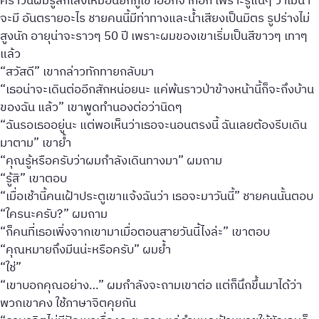
คราวนี้ผมรู้สึกโล่งเหมือนยกภูเขาออกจากอก เพราะรู้แน่ๆ ว่าไม่น่า
จะมี อันตรายอะไร ชายคนนี้มีท่าทางและน้ำเสียงเป็นมิตร รูปร่างไม่
สูงนัก อายุน่าจะราวๆ 50 ปี เพราะผมของเขาเริ่มเป็นสีขาวๆ เทาๆ
แล้ว
“สวัสดี” เขากล่าวทักทายกลับมา
“เธอน่าจะเดินต่ออีกสักหน่อยนะ แค่พ้นราวป่าข้างหน้านี้ก็จะถึงบ้าน
ของฉัน แล้ว” เขาพูดทำนองต่อว่านิดๆ
“ฉันรอเธออยู่นะ แต่พอเห็นว่าเธอจะนอนตรงนี้ ฉันเลยต้องรีบเดิน
มาตาม” เขาย้ำ
“คุณรู้หรือครับว่าผมกำลังเดินทางมา” ผมถาม
“รู้สิ” เขาตอบ
“เมื่อเช้านี้คนเฝ้าประตูเขาแจ้งฉันว่า เธอจะมาวันนี้” ชายคนนั้นตอบ
“ใครนะครับ?” ผมถาม
“ก็คนที่เธอเพิ่งจากเขามาเมื่อตอนสายวันนี้ไงล่ะ” เขาตอบ
“คุณหมายถึงมีนน่ะหรือครับ” ผมย้ำ
“ใช่”
“เขาบอกคุณอย่าง…” ผมกำลังจะถามเขาต่อ แต่ก็นึกขึ้นมาได้ว่า
พวกเขาคง ใช้ภาษาจิตคุยกัน