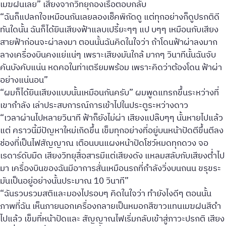
เมฆฝนเลย” เสียงจากวิทยุกองเรือตอบกลับ
“ฉันก็แปลกใจเหมือนกันเลยลองเช็คพิกัดดู แต่ทุกอย่างก็ดูปรกติดี
ทันใดนั้น ฉันก็ได้ยินเสียงฟ้าแลบเปรี้ยะๆๆ แป บๆๆ เหมือนกับเสียง
สายฟ้าก่อนจะผ่าลงมา ตอนนั้นฉันคิดในใจว่า ถ้าโดนฟ้าผ่าลงมาก
ลางเครื่องบินคงแย่แน่ๆ เพราะเสียงมันใกล้ มากๆ วินาทีนั้นฉันจับ
คันบังคับแน่น หดคอในท่าเตรียมพร้อม เพราะคิดว่าต้องโดน ฟ้าผ่า
อย่างแน่นอน”
“ผมก็ได้ยินเสียงแบบนั้นเหมือนกันครับ” ผมพูดแทรกขึ้นระหว่างที่
เขากำลัง เล่าประสบการณ์การเข้าไปในประตูระหว่างดาว
“เวลาผ่านไปหลายวินาที ฟ้าก็ยังไม่ผ่า เสียงแปล๊บๆๆ นั้นหายไปแล้ว
แต่ คราวนี้มีปัญหาใหม่เกิดขึ้น เข็มทุกอย่างที่อยู่บนหน้าปัดตีขึ้นตีลง
ช่องที่เป็นไฟสัญญาณ เตือนบนแผงหน้าปัดโชว์หมดทุกดวง จอ
เรดาร์ดับมืด เสียงวิทยุสื่อสารมีแต่เสียงดัง แหลมสลับกับเสียงต่ำไป
มา เครื่องบินของฉันมีอาการสั่นเหมือนรถที่กำลังวิ่งบนถนน ขรุขระ
มันเป็นอยู่อย่างนั้นประมาณ 10 วินาที”
“ฉันรวบรวมสติและมองไปรอบๆ คิดในใจว่า ทำยังไงดีๆ ตอนนั้น
ภาพที่ฉัน เห็นภายนอกเครื่องกลายเป็นหมอกสีขาวแทนเมฆฝนสีดำ
ไปแล้ว เข็มที่หน้าปัดและ สัญญาณไฟเริ่มกลับเข้าสู่ภาวะปรกติ เสียง