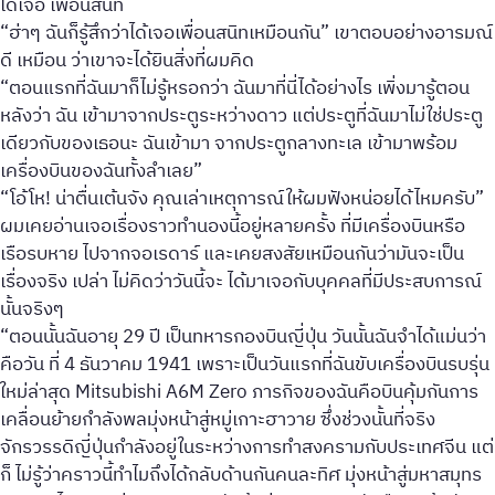
ได้เจอ เพื่อนสนิท
“ฮ่าๆ ฉันก็รู้สึกว่าได้เจอเพื่อนสนิทเหมือนกัน” เขาตอบอย่างอารมณ์
ดี เหมือน ว่าเขาจะได้ยินสิ่งที่ผมคิด
“ตอนแรกที่ฉันมาก็ไม่รู้หรอกว่า ฉันมาที่นี่ได้อย่างไร เพิ่งมารู้ตอน
หลังว่า ฉัน เข้ามาจากประตูระหว่างดาว แต่ประตูที่ฉันมาไม่ใช่ประตู
เดียวกับของเธอนะ ฉันเข้ามา จากประตูกลางทะเล เข้ามาพร้อม
เครื่องบินของฉันทั้งลำเลย”
“โอ้โห! น่าตื่นเต้นจัง คุณเล่าเหตุการณ์ให้ผมฟังหน่อยได้ไหมครับ”
ผมเคยอ่านเจอเรื่องราวทำนองนี้อยู่หลายครั้ง ที่มีเครื่องบินหรือ
เรือรบหาย ไปจากจอเรดาร์ และเคยสงสัยเหมือนกันว่ามันจะเป็น
เรื่องจริง เปล่า ไม่คิดว่าวันนี้จะ ได้มาเจอกับบุคคลที่มีประสบการณ์
นั้นจริงๆ
“ตอนนั้นฉันอายุ 29 ปี เป็นทหารกองบินญี่ปุ่น วันนั้นฉันจำได้แม่นว่า
คือวัน ที่ 4 ธันวาคม 1941 เพราะเป็นวันแรกที่ฉันขับเครื่องบินรบรุ่น
ใหม่ล่าสุด Mitsubishi A6M Zero ภารกิจของฉันคือบินคุ้มกันการ
เคลื่อนย้ายกำลังพลมุ่งหน้าสู่หมู่เกาะฮาวาย ซึ่งช่วงนั้นที่จริง
จักรวรรดิญี่ปุ่นกำลังอยู่ในระหว่างการทำสงครามกับประเทศจีน แต่
ก็ ไม่รู้ว่าคราวนี้ทำไมถึงได้กลับด้านกันคนละทิศ มุ่งหน้าสู่มหาสมุทร