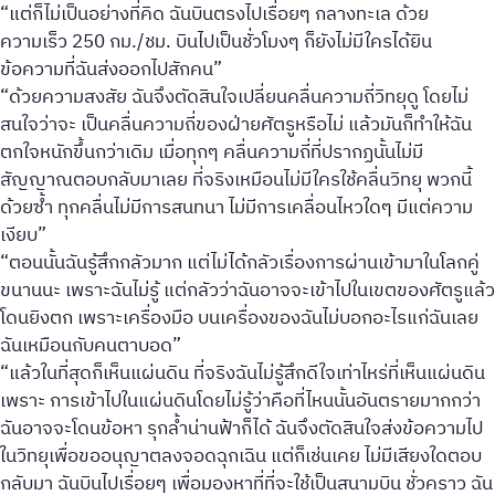
“แต่ก็ไม่เป็นอย่างที่คิด ฉันบินตรงไปเรื่อยๆ กลางทะเล ด้วย
ความเร็ว 250 กม./ชม. บินไปเป็นชั่วโมงๆ ก็ยังไม่มีใครได้ยิน
ข้อความที่ฉันส่งออกไปสักคน”
“ด้วยความสงสัย ฉันจึงตัดสินใจเปลี่ยนคลื่นความถี่วิทยุดู โดยไม่
สนใจว่าจะ เป็นคลื่นความถี่ของฝ่ายศัตรูหรือไม่ แล้วมันก็ทำให้ฉัน
ตกใจหนักขึ้นกว่าเดิม เมื่อทุกๆ คลื่นความถี่ที่ปรากฏนั้นไม่มี
สัญญาณตอบกลับมาเลย ที่จริงเหมือนไม่มีใครใช้คลื่นวิทยุ พวกนี้
ด้วยซ้ำ ทุกคลื่นไม่มีการสนทนา ไม่มีการเคลื่อนไหวใดๆ มีแต่ความ
เงียบ”
“ตอนนั้นฉันรู้สึกกลัวมาก แต่ไม่ได้กลัวเรื่องการผ่านเข้ามาในโลกคู่
ขนานนะ เพราะฉันไม่รู้ แต่กลัวว่าฉันอาจจะเข้าไปในเขตของศัตรูแล้ว
โดนยิงตก เพราะเครื่องมือ บนเครื่องของฉันไม่บอกอะไรแก่ฉันเลย
ฉันเหมือนกับคนตาบอด”
“แล้วในที่สุดก็เห็นแผ่นดิน ที่จริงฉันไม่รู้สึกดีใจเท่าไหร่ที่เห็นแผ่นดิน
เพราะ การเข้าไปในแผ่นดินโดยไม่รู้ว่าคือที่ไหนนั้นอันตรายมากกว่า
ฉันอาจจะโดนข้อหา รุกล้ำน่านฟ้าก็ได้ ฉันจึงตัดสินใจส่งข้อความไป
ในวิทยุเพื่อขออนุญาตลงจอดฉุกเฉิน แต่ก็เช่นเคย ไม่มีเสียงใดตอบ
กลับมา ฉันบินไปเรื่อยๆ เพื่อมองหาที่ที่จะใช้เป็นสนามบิน ชั่วคราว ฉัน