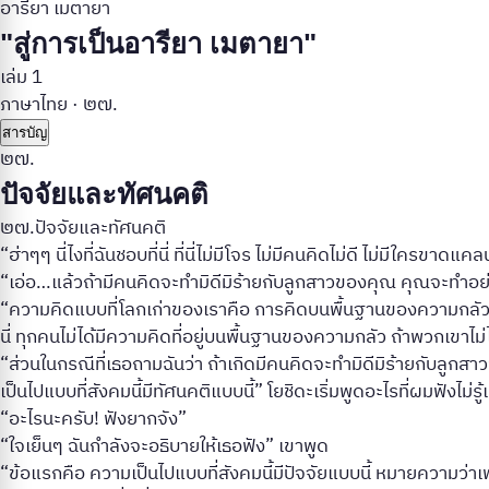
อารียา เมตายา
"สู่การเป็นอารียา เมตายา"
เล่ม 1
ภาษาไทย
·
๒๗.
สารบัญ
๒๗.
ปัจจัยและทัศนคติ
๒๗.ปัจจัยและทัศนคติ
“ฮ่าๆๆ นี่ไงที่ฉันชอบที่นี่ ที่นี่ไม่มีโจร ไม่มีคนคิดไม่ดี ไม่มีใค
“เอ่อ…แล้วถ้ามีคนคิดจะทำมิดีมิร้ายกับลูกสาวของคุณ คุณจะทำอ
“ความคิดแบบที่โลกเก่าของเราคือ การคิดบนพื้นฐานของความกลัว เพร
นี่ ทุกคนไม่ได้มีความคิดที่อยู่บนพื้นฐานของความกลัว ถ้าพวกเขา
“ส่วนในกรณีที่เธอถามฉันว่า ถ้าเกิดมีคนคิดจะทำมิดีมิร้ายกับลูกสาวฉั
เป็นไปแบบที่สังคมนี้มีทัศนคติแบบนี้” โยชิดะเริ่มพูดอะไรที่ผมฟังไม่รู้เ
“อะไรนะครับ! ฟังยากจัง”
“ใจเย็นๆ ฉันกำลังจะอธิบายให้เธอฟัง” เขาพูด
“ข้อแรกคือ ความเป็นไปแบบที่สังคมนี้มีปัจจัยแบบนี้ หมายความว่าเพร