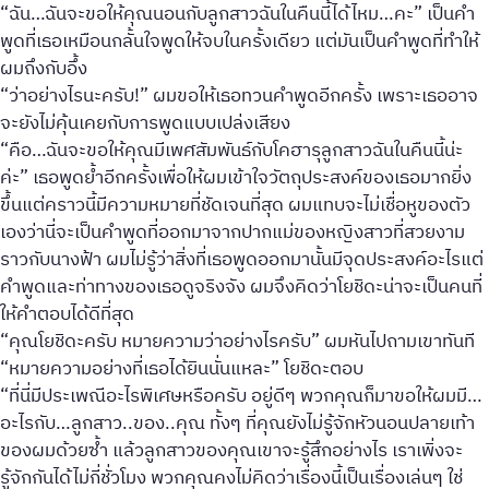
“ฉัน…ฉันจะขอให้คุณนอนกับลูกสาวฉันในคืนนี้ได้ไหม…คะ” เป็นคำ
พูดที่เธอเหมือนกลั้นใจพูดให้จบในครั้งเดียว แต่มันเป็นคำพูดที่ทำให้
ผมถึงกับอึ้ง
“ว่าอย่างไรนะครับ!” ผมขอให้เธอทวนคำพูดอีกครั้ง เพราะเธออาจ
จะยังไม่คุ้นเคยกับการพูดแบบเปล่งเสียง
“คือ…ฉันจะขอให้คุณมีเพศสัมพันธ์กับโคฮารุลูกสาวฉันในคืนนี้น่ะ
ค่ะ” เธอพูดย้ำอีกครั้งเพื่อให้ผมเข้าใจวัตถุประสงค์ของเธอมากยิ่ง
ขึ้นแต่คราวนี้มีความหมายที่ชัดเจนที่สุด ผมแทบจะไม่เชื่อหูของตัว
เองว่านี่จะเป็นคำพูดที่ออกมาจากปากแม่ของหญิงสาวที่สวยงาม
ราวกับนางฟ้า ผมไม่รู้ว่าสิ่งที่เธอพูดออกมานั้นมีจุดประสงค์อะไรแต่
คำพูดและท่าทางของเธอดูจริงจัง ผมจึงคิดว่าโยชิดะน่าจะเป็นคนที่
ให้คำตอบได้ดีที่สุด
“คุณโยชิดะครับ หมายความว่าอย่างไรครับ” ผมหันไปถามเขาทันที
“หมายความอย่างที่เธอได้ยินนั่นแหละ” โยชิดะตอบ
“ที่นี่มีประเพณีอะไรพิเศษหรือครับ อยู่ดีๆ พวกคุณก็มาขอให้ผมมี…
อะไรกับ…ลูกสาว..ของ..คุณ ทั้งๆ ที่คุณยังไม่รู้จักหัวนอนปลายเท้า
ของผมด้วยซ้ำ แล้วลูกสาวของคุณเขาจะรู้สึกอย่างไร เราเพิ่งจะ
รู้จักกันได้ไม่กี่ชั่วโมง พวกคุณคงไม่คิดว่าเรื่องนี้เป็นเรื่องเล่นๆ ใช่