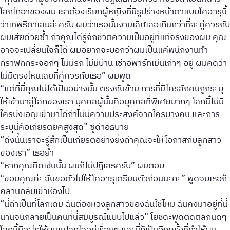
โลกไกอาของผม เราต้องเรียกผู้หญิงที่มีรูปร่างหน้าตาแบบโคฮารุนี้
ว่าเทพธิดาเลยล่ะครับ ผมว่าเธอนั้นงามเลิศเลอเกินกว่าที่จะคู่ควรกับ
ผมเสียด้วยซ้ำ ถ้าคุณได้รู้จักชีวิตความเป็นอยู่ที่แท้จริงของผม คุณ
อาจจะเปลี่ยนใจก็ได้ ผมอยากจะบอกว่าผมเป็นแค่พนักงานทำ
กราฟิกกระจอกๆ ไม่มีรถ ไม่มีบ้าน เช่าอพาร์ทเม้นเก่าๆ อยู่ ผมคิดว่า
ไม่มีตรงไหนเลยที่คู่ควรกับเธอ” ผมพูด
“แต่ที่นี่คุณไม่ได้เป็นอย่างนั้น ตรงกันข้าม การที่มีใครสักคนถูกระบุ
ให้เข้ามาสู่โลกของเรา บุคคลผู้นั้นคือบุคคลที่พิเศษมากๆ โลกนี้ไม่มี
ใครบังเอิญเข้ามาได้ถ้าไม่มีความประสงค์จากใครบางคน และการ
ระบุนี้คือเกียรติยศสูงสุด” ซูด้าอธิบาย
“ดังนั้นเราจะรู้สึกเป็นเกียรติอย่างยิ่งถ้าคุณจะให้โอกาสกับลูกสาว
ของเรา” เธอย้ำ
“หากคุณคิดเช่นนั้น ผมก็ไม่ปฏิเสธครับ” ผมตอบ
“ขอบคุณค่ะ ฉันขอตัวไปให้โคฮารุเตรียมตัวก่อนนะคะ” พูดจบเธอก็
คลานกลับเข้าห้องไป
“นี่ถ้าเป็นที่โลกเดิม ฉันต้องหวงลูกสาวของฉันใช่ไหม ฉันคงมาอยู่ที่นี่
นานจนกลายเป็นคนที่นี่สมบูรณ์แบบไปแล้ว” โยชิดะพูดติดตลกนิดๆ