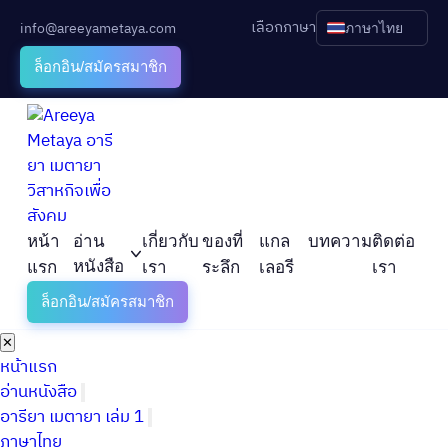
เลือกภาษา
info@areeyametaya.com
ภาษาไทย
ล็อกอิน/สมัครสมาชิก
หน้า
อ่าน
เกี่ยวกับ
ของที่
แกล
บทความ
ติดต่อ
หนังสือ
แรก
เรา
ระลึก
เลอรี
เรา
ล็อกอิน/สมัครสมาชิก
✕
หน้าแรก
อ่านหนังสือ
อารียา เมตายา เล่ม 1
ภาษาไทย