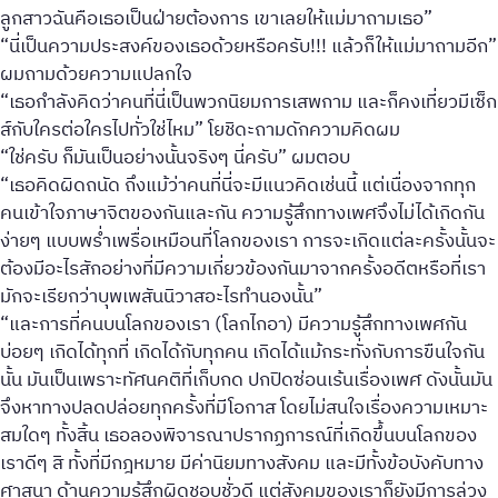
ลูกสาวฉันคือเธอเป็นฝ่ายต้องการ เขาเลยให้แม่มาถามเธอ”
“นี่เป็นความประสงค์ของเธอด้วยหรือครับ!!! แล้วก็ให้แม่มาถามอีก”
ผมถามด้วยความแปลกใจ
“เธอกำลังคิดว่าคนที่นี่เป็นพวกนิยมการเสพกาม และก็คงเที่ยวมีเซ็ก
ส์กับใครต่อใครไปทั่วใช่ไหม” โยชิดะถามดักความคิดผม
“ใช่ครับ ก็มันเป็นอย่างนั้นจริงๆ นี่ครับ” ผมตอบ
“เธอคิดผิดถนัด ถึงแม้ว่าคนที่นี่จะมีแนวคิดเช่นนี้ แต่เนื่องจากทุก
คนเข้าใจภาษาจิตของกันและกัน ความรู้สึกทางเพศจึงไม่ได้เกิดกัน
ง่ายๆ แบบพร่ำเพรื่อเหมือนที่โลกของเรา การจะเกิดแต่ละครั้งนั้นจะ
ต้องมีอะไรสักอย่างที่มีความเกี่ยวข้องกันมาจากครั้งอดีตหรือที่เรา
มักจะเรียกว่าบุพเพสันนิวาสอะไรทำนองนั้น”
“และการที่คนบนโลกของเรา (โลกไกอา) มีความรู้สึกทางเพศกัน
บ่อยๆ เกิดได้ทุกที่ เกิดได้กับทุกคน เกิดได้แม้กระทั่งกับการขืนใจกัน
นั้น มันเป็นเพราะทัศนคติที่เก็บกด ปกปิดซ่อนเร้นเรื่องเพศ ดังนั้นมัน
จึงหาทางปลดปล่อยทุกครั้งที่มีโอกาส โดยไม่สนใจเรื่องความเหมาะ
สมใดๆ ทั้งสิ้น เธอลองพิจารณาปรากฏการณ์ที่เกิดขึ้นบนโลกของ
เราดีๆ สิ ทั้งที่มีกฎหมาย มีค่านิยมทางสังคม และมีทั้งข้อบังคับทาง
ศาสนา ด้านความรู้สึกผิดชอบชั่วดี แต่สังคมของเราก็ยังมีการล่วง