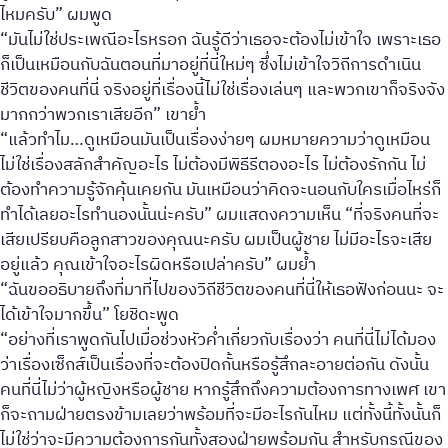
ไหมครับ” ผมพูด
“มันไม่ใช่ประเพณีอะไรหรอก ฉันรู้ดีว่าเธอจะต้องไม่เข้าใจ เพราะเธอ
ก็เป็นเหมือนกับฉันตอนที่มาอยู่ที่นี่ใหม่ๆ ซึ่งไม่เข้าใจวิถีการดำเนิน
ชีวิตของคนที่นี่ จริงอยู่ที่เรื่องนี้ไม่ใช่เรื่องเล่นๆ และพวกเขาก็จริงจัง
มากกว่าพวกเราเสียอีก” เขาย้ำ
“แล้วทำไม…ดูเหมือนมันเป็นเรื่องง่ายๆ ผมหมายความว่าดูเหมือน
ไม่ใช่เรื่องสลักสำคัญอะไร ไม่ต้องมีพิธีรีตองอะไร ไม่ต้องรักกัน ไม่
ต้องทำความรู้จักคุ้นเคยกัน มันเหมือนว่าคิดจะนอนกับใครเมื่อไหร่ก็
ทำได้เลยอะไรทำนองนั้นน่ะครับ” ผมแสดงความเห็น “ที่จริงคนที่จะ
เสียเปรียบคือลูกสาวของคุณนะครับ ผมเป็นผู้ชาย ไม่มีอะไรจะเสีย
อยู่แล้ว คุณเข้าใจอะไรผิดหรือเปล่าครับ” ผมย้ำ
“ฉันขออธิบายถึงที่มาที่ไปของวิถีชีวิตของคนที่นี่ให้เธอฟังก่อนนะ จะ
ได้เข้าใจมากขึ้น” โยชิดะพูด
“อย่างที่เราพูดกันไปเมื่อช่วงหัวค่ำเกี่ยวกับเรื่องว่า คนที่นี่ไม่ได้มอง
ว่าเรื่องเซ็กส์เป็นเรื่องที่จะต้องปิดกั้นหรือรู้สึกละอายต่อกัน ดังนั้น
คนที่นี่ไม่ว่าผู้หญิงหรือผู้ชาย หากรู้สึกถึงความต้องการทางเพศ เขา
ก็จะถามฝ่ายตรงข้ามเลยว่าพร้อมที่จะมีอะไรกันไหม แต่ทั้งนี้ทั้งนั้นก็
ไม่ใช่ว่าจะมีความต้องการกันทั้งสองฝ่ายพร้อมกัน สำหรับกรณีของ