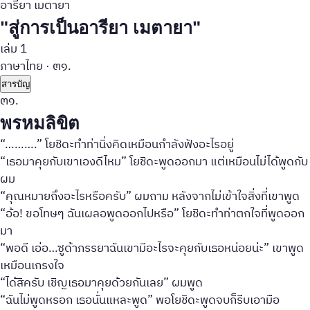
อารียา เมตายา
"สู่การเป็นอารียา เมตายา"
เล่ม 1
ภาษาไทย
·
๓๑.
สารบัญ
๓๑.
พรหมลิขิต
“……….” โยชิดะทำท่านิ่งคิดเหมือนกำลังฟังอะไรอยู่
“เธอมาคุยกับเขาเองดีไหม” โยชิดะพูดออกมา แต่เหมือนไม่ได้พูดกับ
ผม
“คุณหมายถึงอะไรหรือครับ” ผมถาม หลังจากไม่เข้าใจสิ่งที่เขาพูด
“อ้อ! ขอโทษๆ ฉันเผลอพูดออกไปหรือ” โยชิดะทำท่าตกใจที่พูดออก
มา
“พอดี เอ่อ…ซูด้าภรรยาฉันเขามีอะไรจะคุยกับเธอหน่อยน่ะ” เขาพูด
เหมือนเกรงใจ
“ได้สิครับ เชิญเธอมาคุยด้วยกันเลย” ผมพูด
“ฉันไม่พูดหรอก เธอนั่นแหละพูด” พอโยชิดะพูดจบก็รีบเอามือ