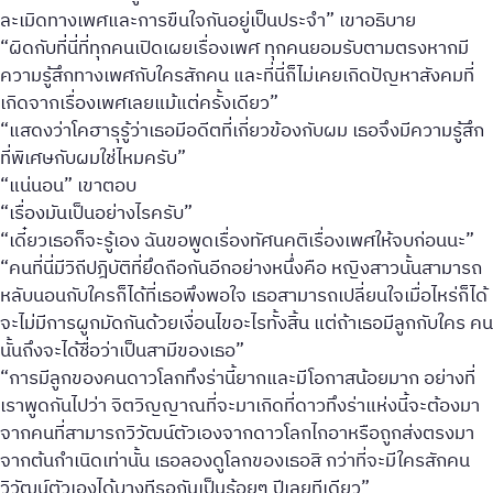
ละเมิดทางเพศและการขืนใจกันอยู่เป็นประจำ” เขาอธิบาย
“ผิดกับที่นี่ที่ทุกคนเปิดเผยเรื่องเพศ ทุกคนยอมรับตามตรงหากมี
ความรู้สึกทางเพศกับใครสักคน และที่นี่ก็ไม่เคยเกิดปัญหาสังคมที่
เกิดจากเรื่องเพศเลยแม้แต่ครั้งเดียว”
“แสดงว่าโคฮารุรู้ว่าเธอมีอดีตที่เกี่ยวข้องกับผม เธอจึงมีความรู้สึก
ที่พิเศษกับผมใช่ไหมครับ”
“แน่นอน” เขาตอบ
“เรื่องมันเป็นอย่างไรครับ”
“เดี๋ยวเธอก็จะรู้เอง ฉันขอพูดเรื่องทัศนคติเรื่องเพศให้จบก่อนนะ”
“คนที่นี่มีวิถีปฎิบัติที่ยึดถือกันอีกอย่างหนึ่งคือ หญิงสาวนั้นสามารถ
หลับนอนกับใครก็ได้ที่เธอพึงพอใจ เธอสามารถเปลี่ยนใจเมื่อไหร่ก็ได้
จะไม่มีการผูกมัดกันด้วยเงื่อนไขอะไรทั้งสิ้น แต่ถ้าเธอมีลูกกับใคร คน
นั้นถึงจะได้ชื่อว่าเป็นสามีของเธอ”
“การมีลูกของคนดาวโลกทึงร่านี้ยากและมีโอกาสน้อยมาก อย่างที่
เราพูดกันไปว่า จิตวิญญาณที่จะมาเกิดที่ดาวทึงร่าแห่งนี้จะต้องมา
จากคนที่สามารถวิวัฒน์ตัวเองจากดาวโลกไกอาหรือถูกส่งตรงมา
จากต้นกำเนิดเท่านั้น เธอลองดูโลกของเธอสิ กว่าที่จะมีใครสักคน
วิวัฒน์ตัวเองได้บางทีรอกันเป็นร้อยๆ ปีเลยทีเดียว”