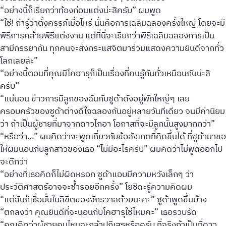
“อย่างนี้ก็เรียกว่าท้องก่อนแต่งน่ะสิครับ” ผมพูด
“ใช่! ถ้ารู้ว่าตั้งครรภ์เมื่อไหร่ นั่นคือการเฉลิมฉลองครั้งใหญ่ โดยจะมี
พิธีการคล้ายพิธีแต่งงาน แต่ที่นี่จะเรียกว่าพิธีเฉลิมฉลองการเป็น
สามีภรรยากัน ทุกคนจะส่งกระแสจิตมาร่วมแสดงความยินดีจากทั่ว
โลกเลยล่ะ”
“อย่างนี้ตอนที่คุณมีโคฮารุก็เป็นเรื่องที่คนรู้กันทั่วเหมือนกันน่ะสิ
ครับ”
“แน่นอน ข่าวการมีลูกของฉันกับซูด้าดังอยู่พักใหญ่ๆ เลย
ครอบครัวของซูด้าต่างดีใจฉลองกันอยู่หลายวันทีเดียว จนมีค่านิยม
ว่า ถ้าเป็นผู้ชายที่มาจากดาวไกอา โอกาสที่จะมีลูกนั้นสูงมากกว่า”
“หรือว่า…” ผมคิดว่าจะพูดเกี่ยวกับข้อสังเกตที่คิดขึ้นได้ ที่ซูด้ามาขอ
ให้ผมนอนกับลูกสาวของเธอ “ไม่มีอะไรครับ” ผมคิดว่าไม่พูดออกไป
จะดีกว่า
“อย่างที่เธอคิดก็ไม่ผิดหรอก ซูด้าแอบมีความหวังเล็กๆ ว่า
ประวัติศาสตร์อาจจะซ้ำรอยอีกครั้ง” โยชิดะรู้ความคิดผม
“แต่ฉันก็เชื่อมั่นในลิขิตของจักรวาลด้วยนะคะ” ซูด้าพูดขึ้นบ้าง
“ตกลงว่า คุณยินดีที่จะนอนกับโคฮารุใช่ไหมคะ” เธอรวบรัด
“คุณคิดว่าผู้ชายคนไหนจะกล้าปฏิเสธหรือครับ ที่จริงถ้าเป็นที่ดาว