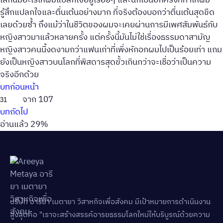
โลกนี้มีอะไรให้ผมแปลกใจอยู่เรื่อยๆ และนี่ก็เป็นอีกครั้งที่ทำให้ผม
รู้สึกแปลกใจและตื่นเต้นอย่างมาก ที่จริงต้องบอกว่าตื่นเต้นสุดขีด
เลยด้วยซ้ำ ถึงแม้ว่าในชีวิตของผมจะเคยผ่านการมีเพศสัมพันธ์กับ
หญิงสาวมาแล้วหลายครั้ง แต่ครั้งนี้มันไม่ใช่เรื่องธรรมดาสามัญ
หญิงสาวคนนี้งดงามกว่าแฟนเก่าที่เพิ่งหักอกผมไปเป็นร้อยเท่า แถม
ยังเป็นหญิงสาวบนโลกที่พิสดารสุดขั้วเกินกว่าจะเชื่อว่าเป็นความ
จริงอีกด้วย
บทก่อนหน้า
จาก 107
บทถัดไป
อ่านแล้ว 29%
บริษัท อารียา เมตายา วิสาหกิจเพื่อสังคม มีเป้าหมายการดำเนินงาน
สูงสุดคือ "เราจะสร้างสรรค์อารยธรรมโลกใหม่ให้บริบูรณ์ด้วยความ