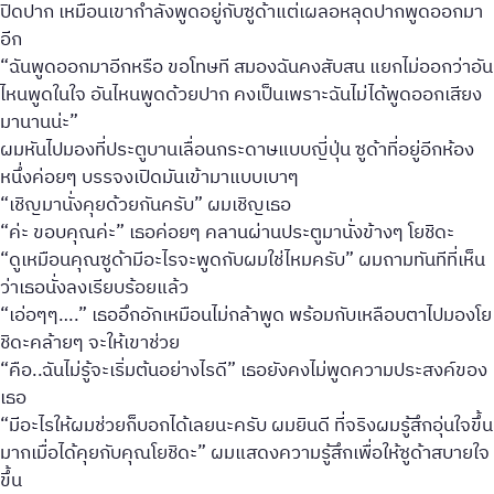
ปิดปาก เหมือนเขากำลังพูดอยู่กับซูด้าแต่เผลอหลุดปากพูดออกมา
อีก
“ฉันพูดออกมาอีกหรือ ขอโทษที สมองฉันคงสับสน แยกไม่ออกว่าอัน
ไหนพูดในใจ อันไหนพูดด้วยปาก คงเป็นเพราะฉันไม่ได้พูดออกเสียง
มานานน่ะ”
ผมหันไปมองที่ประตูบานเลื่อนกระดาษแบบญี่ปุ่น ซูด้าที่อยู่อีกห้อง
หนึ่งค่อยๆ บรรจงเปิดมันเข้ามาแบบเบาๆ
“เชิญมานั่งคุยด้วยกันครับ” ผมเชิญเธอ
“ค่ะ ขอบคุณค่ะ” เธอค่อยๆ คลานผ่านประตูมานั่งข้างๆ โยชิดะ
“ดูเหมือนคุณซูด้ามีอะไรจะพูดกับผมใช่ไหมครับ” ผมถามทันทีที่เห็น
ว่าเธอนั่งลงเรียบร้อยแล้ว
“เอ่อๆๆ….” เธออึกอักเหมือนไม่กล้าพูด พร้อมกับเหลือบตาไปมองโย
ชิดะคล้ายๆ จะให้เขาช่วย
“คือ..ฉันไม่รู้จะเริ่มต้นอย่างไรดี” เธอยังคงไม่พูดความประสงค์ของ
เธอ
“มีอะไรให้ผมช่วยก็บอกได้เลยนะครับ ผมยินดี ที่จริงผมรู้สึกอุ่นใจขึ้น
มากเมื่อได้คุยกับคุณโยชิดะ” ผมแสดงความรู้สึกเพื่อให้ซูด้าสบายใจ
ขึ้น