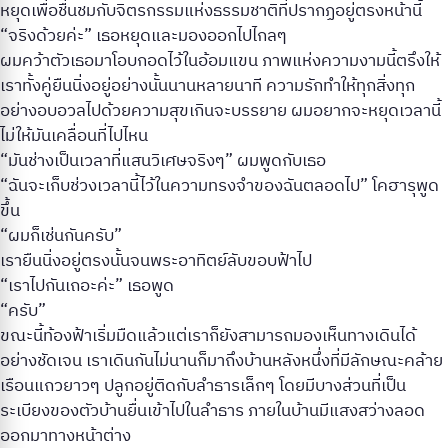
หยุดเพื่อชื่นชมกับจิตรกรรมแห่งธรรมชาติที่ปรากฏอยู่ตรงหน้านี้
“จริงด้วยค่ะ” เธอหยุดและมองออกไปไกลๆ
ผมคว้าตัวเธอมาโอบกอดไว้ในอ้อมแขน ภาพแห่งความงามนี้ตรึงให้
เราทั้งคู่ยืนนิ่งอยู่อย่างนั้นนานหลายนาที ความรักทำให้ทุกสิ่งทุก
อย่างอบอวลไปด้วยความสุขเกินจะบรรยาย ผมอยากจะหยุดเวลานี้
ไม่ให้มันเคลื่อนที่ไปไหน
“มันช่างเป็นเวลาที่แสนวิเศษจริงๆ” ผมพูดกับเธอ
“ฉันจะเก็บช่วงเวลานี้ไว้ในความทรงจำของฉันตลอดไป” โคฮารุพูด
ขึ้น
“ผมก็เช่นกันครับ”
เรายืนนิ่งอยู่ตรงนั้นจนพระอาทิตย์ลับขอบฟ้าไป
“เราไปกันเถอะค่ะ” เธอพูด
“ครับ”
ขณะนี้ท้องฟ้าเริ่มมืดแล้วแต่เราก็ยังสามารถมองเห็นทางเดินได้
อย่างชัดเจน เราเดินกันไม่นานก็มาถึงบ้านหลังหนึ่งที่มีลักษณะคล้าย
เรือนแถวยาวๆ ปลูกอยู่ติดกับลำธารเล็กๆ โดยมีบางส่วนที่เป็น
ระเบียงของตัวบ้านยื่นเข้าไปในลำธาร ภายในบ้านมีแสงสว่างลอด
ออกมาทางหน้าต่าง