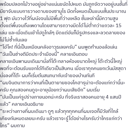
พร้อมปลอกไม้วางอยู่อย่างแน่นขนัดไปหมด มันถูกจัดวางอยู่บนชั้นที่
มีขาจับแบบการวางดาบของซามูไร มีดทั้งหมดเป็นแบบสั้นประมาณ
1 ฟุต มันวางไว้ที่ผนังจนไม่มีพื้นที่ว่างเหลือ ชั้นเหล่านี้มีความสูง
ตั้งแต่พื้นจนถึงเพดานโดยสามารถวางมีดได้ไม่ต่ำกว่าแถวละ 15
เล่ม และเมื่อเดินเข้าไปดูใกล้ๆ มีดแต่อันก็มีรูปทรงและลวดลายของ
ไม้ไม่ซ้ำกันเลย
“โอ้โห! ที่นี่เป็นเหมือนคลังอาวุธเลยครับ” ผมพูดทำนองล้อเล่น
“ฉันเป็นช่างตีมีดประจำเมืองนี้” คลายเอินตอบ
คลายเอินพาผมเดินมานั่งที่โต๊ะกลางห้องขนาดใหญ่ โต๊ะตัวนี้ใหญ่
พอที่จะต้อนรับแขกได้ทีเดียวเป็นสิบคน เมื่อเราทุกคนยกเว้นมัสสุดา
นั่งลงที่โต๊ะ ผมก็เริ่มต้นสนทนากับเจ้าของบ้านทันที
“ผมจินตนาการว่าคนที่เป็นตายายของโคฮารุน่าจะต้องแก่กว่านี้นะ
ครับ คุณสองคนดูจะอายุน้อยกว่าผมเสียอีก” ผมเริ่ม
“มันเป็นแค่รูปร่างภายนอกน่ะครับ ที่จริงเราสองคนอายุ 4 แสนปี
แล้ว” คลายเอินอธิบาย
“ระหว่างทางที่ผมเดินมา ดูๆ แล้วทุกทุกคนที่ผมเจอก็มีวัยที่ใกล้
เคียงกันหมดเลยนะครับ แล้วเราจะรู้ได้อย่างไรครับว่าใครแก่กว่า
ใคร” ผมถาม