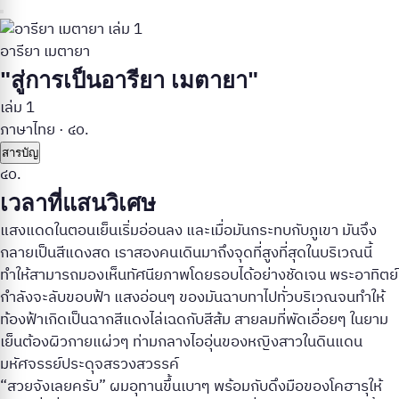
อารียา เมตายา
"สู่การเป็นอารียา เมตายา"
เล่ม 1
ภาษาไทย
·
๔๐.
สารบัญ
๔๐.
เวลาที่แสนวิเศษ
แสงแดดในตอนเย็นเริ่มอ่อนลง และเมื่อมันกระทบกับภูเขา มันจึง
กลายเป็นสีแดงสด เราสองคนเดินมาถึงจุดที่สูงที่สุดในบริเวณนี้
ทำให้สามารถมองเห็นทัศนียภาพโดยรอบได้อย่างชัดเจน พระอาทิตย์
กำลังจะลับขอบฟ้า แสงอ่อนๆ ของมันฉาบทาไปทั่วบริเวณจนทำให้
ท้องฟ้าเกิดเป็นฉากสีแดงไล่เฉดกับสีส้ม สายลมที่พัดเอื่อยๆ ในยาม
เย็นต้องผิวกายแผ่วๆ ท่ามกลางไออุ่นของหญิงสาวในดินแดน
มหัศจรรย์ประดุจสรวงสวรรค์
“สวยจังเลยครับ” ผมอุทานขึ้นเบาๆ พร้อมกับดึงมือของโคฮารุให้