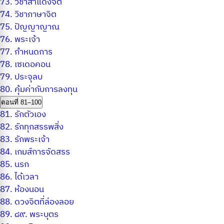
73.
วิชาสำแดงจิต
74.
วิชาภาษาจิต
75.
ปัญญาญาณ
76.
พระเจ้า
77.
กำหนดการ
78.
เซเดอคอน
79.
ประจุลบ
80.
คุ้มค่ากับการลงทุน
ตอนที่ 81–100
81.
รักตัวเอง
82.
รักทุกสรรพสิ่ง
83.
รักพระเจ้า
84.
เกมส์การจัดสรร
85.
นรก
86.
ได้เวลา
87.
ห้องนอน
88.
ดวงจิตที่ล่องลอย
89.
๘๙. พระบุตร