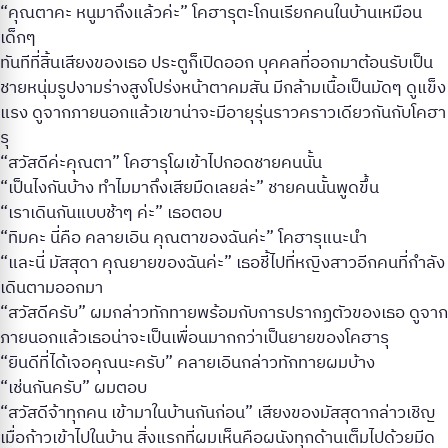
“คุณตาคะ หนูมาถึงแล้วค่ะ” โคฮารุตะโกนเรียกคนในบ้านเหมือน
เด็กๆ
ทันทีที่สิ้นเสียงของเธอ ประตูก็เปิดออก บุคคลที่ออกมาต้อนรับเป็น
ชายหนุ่มรูปงามร่างสูงโปร่งหน้าตาคมสัน มีกล้ามเนื้อเป็นมัดๆ ดูแข็ง
แรง ดูจากภายนอกแล้วเขาน่าจะมีอายุรุ่นราวคราวเดียวกันกับโคฮา
รุ
“สวัสดีค่ะคุณตา” โคฮารุโผเข้าไปกอดชายคนนั้น
“เป็นไงกันบ้าง ทำไมมาถึงเสียมืดเลยล่ะ” ชายคนนั้นพูดขึ้น
“เราเดินกันแบบช้าๆ ค่ะ” เธอตอบ
“ทิมคะ นี่คือ คลายเอิน คุณตาของฉันค่ะ” โคฮารุแนะนำ
“และนี่ มัสสุดา คุณยายของฉันค่ะ” เธอชี้ไปที่หญิงสาวอีกคนที่กำลัง
เดินตามออกมา
“สวัสดีครับ” ผมกล่าวทักทายพร้อมกับการปรากฏตัวของเธอ ดูจาก
ภายนอกแล้วเธอน่าจะเป็นเพื่อนมากกว่าเป็นยายของโคฮารุ
“ยินดีที่ได้เจอคุณนะครับ” คลายเอินกล่าวทักทายผมบ้าง
“เช่นกันครับ” ผมตอบ
“สวัสดีจ้าทุกคน เข้ามาในบ้านกันก่อน” เสียงของมัสสุดากล่าวเชิญ
เมื่อก้าวเข้าไปในบ้าน สิ่งแรกที่ผมเห็นคือผนังทุกด้านเต็มไปด้วยมีด