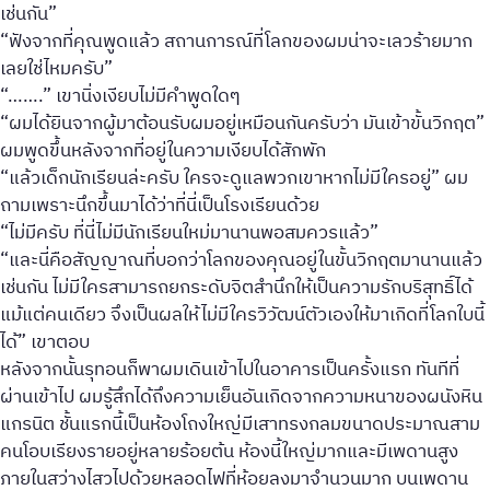
เช่นกัน”
“ฟังจากที่คุณพูดแล้ว สถานการณ์ที่โลกของผมน่าจะเลวร้ายมาก
เลยใช่ไหมครับ”
“…….” เขานิ่งเงียบไม่มีคำพูดใดๆ
“ผมได้ยินจากผู้มาต้อนรับผมอยู่เหมือนกันครับว่า มันเข้าขั้นวิกฤต”
ผมพูดขึ้นหลังจากที่อยู่ในความเงียบได้สักพัก
“แล้วเด็กนักเรียนล่ะครับ ใครจะดูแลพวกเขาหากไม่มีใครอยู่” ผม
ถามเพราะนึกขึ้นมาได้ว่าที่นี่เป็นโรงเรียนด้วย
“ไม่มีครับ ที่นี่ไม่มีนักเรียนใหม่มานานพอสมควรแล้ว”
“และนี่คือสัญญาณที่บอกว่าโลกของคุณอยู่ในขั้นวิกฤตมานานแล้ว
เช่นกัน ไม่มีใครสามารถยกระดับจิตสำนึกให้เป็นความรักบริสุทธิ์ได้
แม้แต่คนเดียว จึงเป็นผลให้ไม่มีใครวิวัฒน์ตัวเองให้มาเกิดที่โลกใบนี้
ได้” เขาตอบ
หลังจากนั้นรุทอนก็พาผมเดินเข้าไปในอาคารเป็นครั้งแรก ทันทีที่
ผ่านเข้าไป ผมรู้สึกได้ถึงความเย็นอันเกิดจากความหนาของผนังหิน
แกรนิต ชั้นแรกนี้เป็นห้องโถงใหญ่มีเสาทรงกลมขนาดประมาณสาม
คนโอบเรียงรายอยู่หลายร้อยต้น ห้องนี้ใหญ่มากและมีเพดานสูง
ภายในสว่างไสวไปด้วยหลอดไฟที่ห้อยลงมาจำนวนมาก บนเพดาน