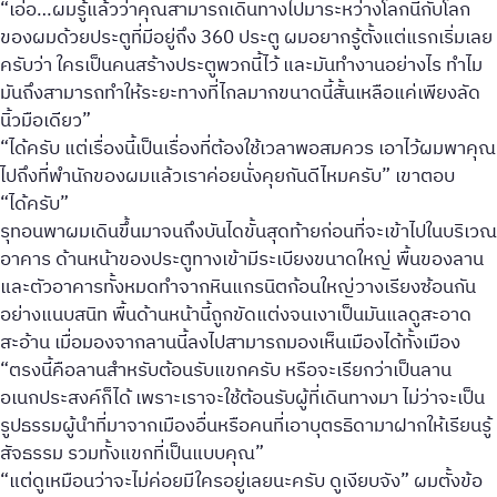
“เอ่อ…ผมรู้แล้วว่าคุณสามารถเดินทางไปมาระหว่างโลกนี้กับโลก
ของผมด้วยประตูที่มีอยู่ถึง 360 ประตู ผมอยากรู้ตั้งแต่แรกเริ่มเลย
ครับว่า ใครเป็นคนสร้างประตูพวกนี้ไว้ และมันทำงานอย่างไร ทำไม
มันถึงสามารถทำให้ระยะทางที่ไกลมากขนาดนี้สั้นเหลือแค่เพียงลัด
นิ้วมือเดียว”
“ได้ครับ แต่เรื่องนี้เป็นเรื่องที่ต้องใช้เวลาพอสมควร เอาไว้ผมพาคุณ
ไปถึงที่พำนักของผมแล้วเราค่อยนั่งคุยกันดีไหมครับ” เขาตอบ
“ได้ครับ”
รุทอนพาผมเดินขึ้นมาจนถึงบันไดขั้นสุดท้ายก่อนที่จะเข้าไปในบริเวณ
อาคาร ด้านหน้าของประตูทางเข้ามีระเบียงขนาดใหญ่ พื้นของลาน
และตัวอาคารทั้งหมดทำจากหินแกรนิตก้อนใหญ่วางเรียงซ้อนกัน
อย่างแนบสนิท พื้นด้านหน้านี้ถูกขัดแต่งจนเงาเป็นมันแลดูสะอาด
สะอ้าน เมื่อมองจากลานนี้ลงไปสามารถมองเห็นเมืองได้ทั้งเมือง
“ตรงนี้คือลานสำหรับต้อนรับแขกครับ หรือจะเรียกว่าเป็นลาน
อเนกประสงค์ก็ได้ เพราะเราจะใช้ต้อนรับผู้ที่เดินทางมา ไม่ว่าจะเป็น
รูปธรรมผู้นำที่มาจากเมืองอื่นหรือคนที่เอาบุตรธิดามาฝากให้เรียนรู้
สัจธรรม รวมทั้งแขกที่เป็นแบบคุณ”
“แต่ดูเหมือนว่าจะไม่ค่อยมีใครอยู่เลยนะครับ ดูเงียบจัง” ผมตั้งข้อ