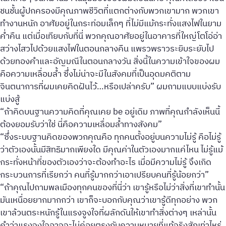
ชนชั้นผู้ปกครองมีคุณภาพชีวิตที่แตกต่างกับพวกเขามาก พวกเขา
ทำงานหนัก อาศัยอยู่ในกระท่อมเล็กๆ ที่ไม่มีแม้กระทั่งแสงไฟในยาม
ค่ำคืน แต่เมื่อเทียบกับที่นี่ พวกคุณอาศัยอยู่ในอาคารที่ใหญ่โตโอ่อ่า
สว่างไสวไปด้วยแสงไฟในตอนกลางคืน แพรวพราวระยิบระยับไป
ด้วยทองคำและอัญมณีในตอนกลางวัน สิ่งนี้ในความเข้าใจของผม
คือความเหลื่อมล้ำ ซึ่งไม่น่าจะมีในสังคมที่เป็นอุดมคติตาม
จินตนาการที่ผมเคยคิดฝันไว้…หรือเปล่าครับ” ผมถามแบบแบ่งรับ
แบ่งสู้
“ถ้าคิดบนฐานความคิดที่คุณเคย be อยู่เดิม ภาพที่คุณกำลังเห็นนี้
ต้องยอมรับว่าใช่ นี่คือความเหลื่อมล้ำทางสังคม”
“ซึ่งระบบฐานคิดของพวกคุณคือ ทุกคนตั้งอยู่บนความไม่รู้ คือไม่รู้
ว่าตัวเองนั้นมีสิทธิมากเพียงใด มีคุณค่าในตัวเองมากแค่ไหน ไม่รู้แม้
กระทั่งหน้าที่ของตัวเองว่าจะต้องทำอะไร เมื่อมีความไม่รู้ จึงเกิด
กระบวนการที่เรียกว่า คนที่รู้มากกว่าเอาเปรียบคนที่รู้น้อยกว่า”
“ถ้าคุณไปถามพลเมืองทุกคนของที่นี่ว่า เขารู้หรือไม่ว่าสิ่งที่เขาทำนั้น
มันเหนื่อยยากมากกว่า เขาก็จะบอกกับคุณว่าเขารู้ดีทุกอย่าง พวก
เขาล้วนตระหนักรู้ในแรงจูงใจที่ผลักดันให้เขาทำสิ่งต่างๆ เหล่านั้น
คำว่าแรงจูงใจอาจจะไม่ค่อยตรงกับความหมายที่แท้จริงสักเท่าไหร่