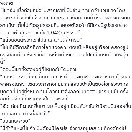
สังเกต
“ใช่ครับ เมื่อก่อนที่นี่จะมีพวกเราที่เป็นช่างเทคนิคจำนวนมาก โดย
เฉพาะอย่างยิ่งในช่วงเวลาที่มีแขกมาเยือนแบบนี้ ทั้งสองข้างทางบน
ลานนี้จะเต็มไปด้วยรูปธรรมที่มาคอยต้อนรับ ที่นี่เคยมีรูปธรรมช่าง
เทคนิคพำนักอยู่มากถึง 1,042 รูปธรรม”
“แล้วตอนนี้พวกเขาไปไหนกันหมดล่ะครับ”
“ไปปฏิบัติภารกิจที่ดาวโลกของคุณ ตอนนี้เหลืออยู่เพียงแค่สองรูป
ธรรมสุดท้าย ซึ่งเขาทั้งสองก็จะต้องเดินทางไปเหมือนกันในวันพรุ่ง
นี้”
“ตอนนี้เขาทั้งสองอยู่ที่ไหนครับ”ผมถาม
“สองรูปธรรมนี้ยังไม่เคยเดินทางด้วยประตูเชื่อมระหว่างดาวโลกเลย
สักครั้งเดียว แต่ด้วยภารกิจที่มีมากเสียจนจำเป็นต้องใช้ทรัพยากร
บุคคลที่มีอยู่ทั้งหมด วันนี้พวกเขาจึงออกไปทดสอบการบินเป็นครั้ง
สุดท้ายก่อนที่จะบินจริงในวันพรุ่งนี้”
“อ้อ! ก่อนที่ผมจะขึ้นมา ผมเห็นอยู่เหมือนกันครับว่ามียานบินลอยขึ้น
จากยอดอาคารนี้สองลำ”
“นั่นแหละครับ”
“นี่ถ้าที่แห่งนี้ไม่จำเป็นต้องมีใครประจำการอยู่เลย ผมก็คงต้องไป