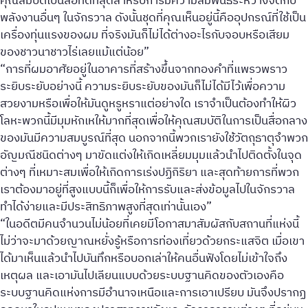
คุณสมบัติเป็นสื่อที่ดีที่สุดสำหรับการมีความสัมพันธ์ระหว่างจิตกับ
พลังงานอื่นๆ ในจักรวาล ดังนั้นชุดที่คุณเห็นอยู่นี้คืออุปกรณ์ที่ใช้เป็น
เครื่องทุ่นแรงของผม ที่จริงมันก็ไม่ได้ต่างอะไรกับจอบหรือเสียม
ของชาวนาชาวไร่เลยแม้แต่น้อย”
“การที่ผมอาศัยอยู่ในอาคารที่สร้างขึ้นจากทองคำที่แพรวพราว
ระยิบระยับอย่างนี้ ความระยิบระยับของมันก็ไม่ได้มีไว้เพื่อความ
สวยงามหรือเพื่อให้มันดูหรูหราแต่อย่างใด เราจำเป็นต้องทำให้ผิว
โลหะพวกนี้มีมุมหักเหให้มากที่สุดเพื่อให้คุณสมบัติในการเป็นสื่อกลาง
ของมันมีความสมบูรณ์ที่สุด นอกจากนี้พวกเรายังใช้วัตถุธาตุจำพวก
อัญมณีชนิดต่างๆ มาขัดแต่งให้เกิดเหลี่ยมมุมแล้วนำไปติดตั้งในจุด
ต่างๆ ที่เหมาะสมเพื่อให้เกิดการเร่งปฏิกิริยา และสุดท้ายการที่พวก
เราต้องมาอยู่ที่สูงแบบนี้ก็เพื่อให้การรับและส่งข้อมูลไปในจักรวาล
ทำได้ง่ายและมีประสิทธิภาพสูงที่สุดเท่านั้นเอง”
“ในอดีตมีคนจำนวนไม่น้อยที่เคยมีโอกาสมาสัมผัสกับสถานที่แห่งนี้
ไม่ว่าจะมาด้วยญาณหยั่งรู้หรือการท่องเที่ยวด้วยกระแสจิต เมื่อเขา
ได้มาเห็นแล้วนำไปบันทึกหรือบอกเล่าให้คนอื่นฟังโดยไม่เข้าใจถึง
เหตุผล และเอามันไปเลียนแบบด้วยระบบฐานคิดของตัวเองคือ
ระบบฐานคิดแห่งการมีอำนาจเหนือและการเอาเปรียบ มันจึงปรากฏ