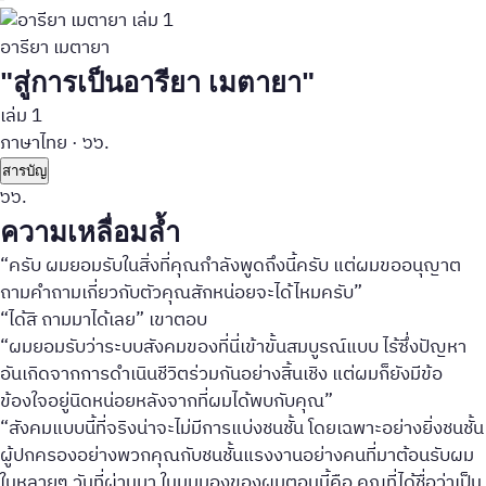
อารียา เมตายา
"สู่การเป็นอารียา เมตายา"
เล่ม 1
ภาษาไทย
·
๖๖.
สารบัญ
๖๖.
ความเหลื่อมล้ำ
“ครับ ผมยอมรับในสิ่งที่คุณกำลังพูดถึงนี้ครับ แต่ผมขออนุญาต
ถามคำถามเกี่ยวกับตัวคุณสักหน่อยจะได้ไหมครับ”
“ได้สิ ถามมาได้เลย” เขาตอบ
“ผมยอมรับว่าระบบสังคมของที่นี่เข้าขั้นสมบูรณ์แบบ ไร้ซึ่งปัญหา
อันเกิดจากการดำเนินชีวิตร่วมกันอย่างสิ้นเชิง แต่ผมก็ยังมีข้อ
ข้องใจอยู่นิดหน่อยหลังจากที่ผมได้พบกับคุณ”
“สังคมแบบนี้ที่จริงน่าจะไม่มีการแบ่งชนชั้น โดยเฉพาะอย่างยิ่งชนชั้น
ผู้ปกครองอย่างพวกคุณกับชนชั้นแรงงานอย่างคนที่มาต้อนรับผม
ในหลายๆ วันที่ผ่านมา ในมุมมองของผมตอนนี้คือ คุณที่ได้ชื่อว่าเป็น