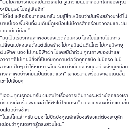
“ผมไม่สามารถบอกเป็นตัวเลขได้ รู้แค่ว่ามันมีมาก่อนที่โลกของคุณ
จะมีมนุษย์ไปอยู่เสียอีก”
“โอ้โห! เหลือเชื่อมากเลยครับ ผมรู้สึกเหมือนว่ามันเพิ่งสร้างมาได้ไม่
นานนี้เอง พื้นหินที่ผมเดินนี้ดูเหมือนไม่มีการสึกกร่อนจากลมและฝน
เลยแม้แต่น้อย”
“มันเป็นเรื่องคุณภาพของสิ่งแวดล้อมครับ โลกใบนี้แทบไม่มีการ
เปลี่ยนแปลงเลยตั้งแต่เริ่มสร้าง ไม่เคยมีแผ่นดินไหว ไม่เคยมีพายุ
ฝนฟ้าคะนอง ไม่เคยมีฟ้าผ่า ไม่เคยมีน้ำท่วม คุณภาพของน้ำและ
อากาศก็ไม่เคยมีสิ่งที่เป็นภัยคุกคามต่อวัตถุทุกชนิด ไม่มีกรด ไม่มี
สารเคมีใดๆ ทำให้เกิดการสึกกร่อน ดังนั้นทุกสิ่งทุกอย่างจึงดูเหมือน
คงสภาพอย่างที่มันเป็นตั้งแต่แรก” เขาอธิบายพร้อมพาผมเดินขึ้น
เขาไปเรื่อยๆ
“เอ่อ…คุณรุทอนครับ ผมสนใจเรื่องการเดินทางระหว่างโลกของเรา
ทั้งสองน่ะครับ พอจะเล่าให้ฟังได้ไหมครับ” ผมถามขณะที่ก้าวเดินขึ้น
บันไดอย่างช้าๆ
“ในแง่ไหนล่ะครับ ผมจะไม่ปิดบังคุณสักเรื่องเพียงแต่ต้องระบุสัก
หน่อยว่าคุณอยากรู้ตรงส่วนไหน”