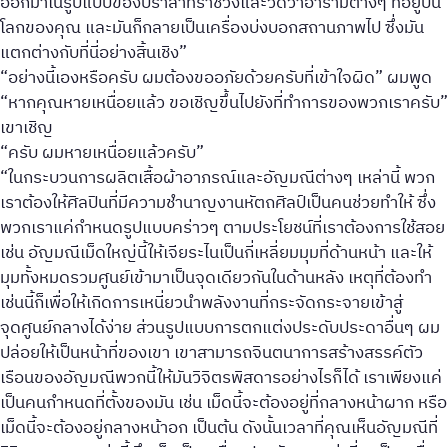
ออกมาในรูปแบบของปราสาทราชวังและวัดวาอารามต่างๆ ที่อยู่บน
โลกของคุณ และมันก็กลายเป็นเครื่องบ่งบอกสถานภาพไป ซึ่งมัน
แตกต่างกับที่นี่อย่างสิ้นเชิง”
“อย่างนี้เองหรือครับ ผมต้องขออภัยด้วยครับที่เข้าใจผิด” ผมพูด
“หากคุณหายเหนื่อยแล้ว ขอเชิญขึ้นไปยังที่ทำการของพวกเราครับ”
เขาเชิญ
“ครับ ผมหายเหนื่อยแล้วครับ”
“ในกระบวนการผลิตเสื้อผ้าอาภรณ์และอัญมณีต่างๆ เหล่านี้ พวก
เราต้องให้ศิลปินที่มีความชำนาญงานหัตถศิลป์เป็นคนช่วยทำให้ ซึ่ง
พวกเราแค่กำหนดรูปแบบคร่าวๆ ตามประโยชน์ที่เราต้องการใช้สอย
เช่น อัญมณีเม็ดใหญ่นี้ให้เจียระไนเป็นกี่เหลี่ยมมุมที่ด้านหน้า และให้
มุมทั้งหมดรวมศูนย์เข้ามาเป็นจุดเดียวกันในด้านหลัง เหตุที่ต้องทำ
เช่นนี้ก็เพื่อให้เกิดการเหนี่ยวนำพลังงานที่กระจัดกระจายเข้าสู่
จุดศูนย์กลางได้ง่าย ส่วนรูปแบบการตกแต่งประดับประดาอื่นๆ ผม
ปล่อยให้เป็นหน้าที่ของเขา เขาสามารถจินตนาการสร้างสรรค์ตัว
เรือนของอัญมณีพวกนี้ให้มันวิจิตรพิสดารอย่างไรก็ได้ เราเพียงแค่
เป็นคนกำหนดที่ตั้งของมัน เช่น เม็ดนี้จะต้องอยู่ที่กลางหน้าผาก หรือ
เม็ดนี้จะต้องอยู่กลางหน้าอก เป็นต้น ดังนั้นเวลาที่คุณเห็นอัญมณีที่