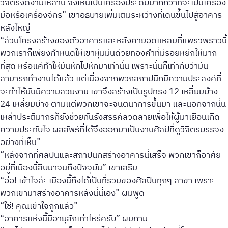
วิจิตรงดงามเหล่านี้ จึงเห็นเป็นเครื่องประดับมากกว่าที่จะเป็นเครื่อง
มือหรือเครื่องจักร” เขาอธิบายเพิ่มเติมระหว่างที่เดินขึ้นไปสู่อาคาร
หลังใหญ่
“ส่วนโครงสร้างของตัวอาคารและหลังคายอดแหลมที่แพรวพราวนี้
พวกเราก็เพียงกำหนดให้เขาหุ้มมันด้วยทองคำที่มีรอยหยักให้มาก
ที่สุด หรือแค่ทำให้มันหักไปหักมาเท่านั้น เพราะนั่นก็เท่ากับว่ามัน
สามารถทำงานได้แล้ว แต่เนื่องจากพวกสถาปนิกมีความประสงค์ที่
จะทำให้มันมีความสวยงาม เขาจึงสร้างเป็นรูปทรง 12 เหลี่ยมบ้าง
24 เหลี่ยมบ้าง ตามแต่พวกเขาจะจินตนาการขึ้นมา และนอกจากนั้น
เหล่าประติมากรก็ยังช่วยกันรังสรรค์ลวดลายเพื่อให้ผู้มาเยือนเกิด
ความประทับใจ ผลลัพธ์ที่ได้จึงออกมาเป็นงานศิลป์ที่ดูวิจิตรบรรจง
อย่างที่เห็น”
“หลังจากที่ศิลปินและสถาปนิกสร้างอาคารนี้เสร็จ พวกเขาก็อาศัย
อยู่ที่เมืองนี้สืบมาจนถึงปัจจุบัน” เขาเสริม
“อ๋อ! เข้าใจล่ะ เมืองนี้ถึงได้เป็นที่รวมของศิลปินทุกๆ สาขา เพราะ
พวกเขามาสร้างอาคารหลังนี้นี่เอง” ผมพูด
“ใช่! คุณเข้าใจถูกแล้ว”
“อาคารแห่งนี้มีอายุสักเท่าไหร่ครับ” ผมถาม