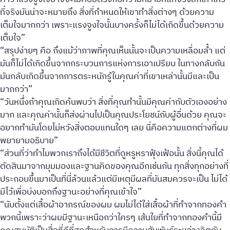
ที่จริงมันน่าจะหมายถึง สิ่งที่กำหนดให้เขาทำสิ่งต่างๆ ด้วยความ
เต็มใจมากกว่า เพราะแรงจูงใจนั้นบางครั้งก็ไม่ได้เกิดขึ้นด้วยความ
เต็มใจ”
“สรุปง่ายๆ คือ ถึงแม้ว่าภาพที่คุณเห็นนั้นจะเป็นความเหลื่อมล้ำ แต่
มันก็ไม่ได้เกิดขึ้นจากกระบวนการแห่งการเอาเปรียบ ในทางกลับกัน
มันกลับเกิดขึ้นจากการตระหนักรู้ในคุณค่าที่เขาเหล่านั้นมีและเป็น
มากกว่า”
“วันหนึ่งถ้าคุณเกิดค้นพบว่า สิ่งที่คุณทำนั้นมีคุณค่ากับตัวเองอย่าง
มาก และคุณค่านั้นก็ส่งผ่านไปเป็นคุณประโยชน์กับผู้อื่นด้วย คุณจะ
อยากทำมันโดยไม่หวังสิ่งตอบแทนใดๆ เลย นี่คือความแตกต่างที่ผม
พยายามอธิบาย”
“ส่วนที่ว่าทำไมพวกเราถึงได้มีชีวิตที่ดูหรูหราฟุ้งเฟ้อนั้น สิ่งนี้คุณได้
ตัดสินมาจากมุมมองและฐานคิดของคุณอีกเช่นกัน ทุกสิ่งทุกอย่างที่
ประกอบขึ้นมาเป็นที่นี่ล้วนแล้วแต่มีเหตุมีผลที่มันสมควรจะเป็น ไม่ได้
มีไว้เพื่อบ่งบอกถึงฐานะอย่างที่คุณเข้าใจ”
“นับตั้งแต่เสื้อผ้าอาภรณ์ของผม ผมไม่ได้ใส่เสื้อผ้าที่ทำจากทองคำ
พวกนี้เพราะว่าผมมีฐานะเหนือกว่าใครๆ เส้นใยที่ทำจากทองคำนี้มี