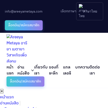
เลือกภาษา
info@areeyametaya.com
ภาษาไทย
ล็อกอิน/สมัครสมาชิก
หน้า
อ่าน
เกี่ยวกับ
ของที่
แกล
บทความ
ติดต่อ
แรก
หนังสือ
เรา
ระลึก
เลอรี
เรา
ล็อกอิน/สมัครสมาชิก
✕
หน้าแรก
อ่านหนังสือ