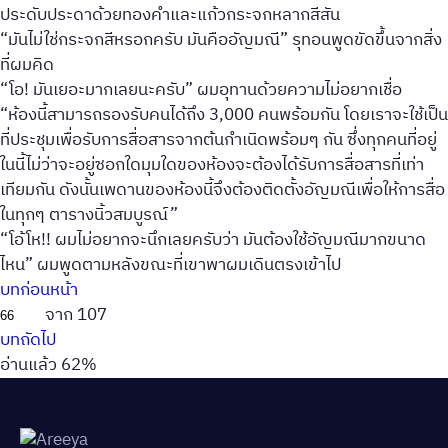
ประดับประดาด้วยทองคำและแก้วกระจกหลากสีสัน
“มันไม่ใช่กระจกสีหรอกครับ มันคืออัญมณี” รุทอนพูดขัดขึ้นจากสิ่ง
ที่ผมคิด
“โอ! มันเยอะมากเลยนะครับ” ผมอุทานด้วยความไม่อยากเชื่อ
“ห้องนี้สามารถรองรับคนได้ถึง 3,000 คนพร้อมกัน โดยเราจะใช้เป็น
ที่ประชุมเพื่อรับการสื่อสารจากต้นกำเนิดพร้อมๆ กัน ซึ่งทุกคนที่อยู่
ในนี้ไม่ว่าจะอยู่ซอกใดมุมใดของห้องจะต้องได้รับการสื่อสารที่เท่า
เทียมกัน ดังนั้นเพดานของห้องนี้จึงต้องติดตั้งอัญมณีเพื่อให้การสื่อ
ในทุกๆ ตารางนิ้วสมบูรณ์”
“โอ้โห!! ผมไม่อยากจะนึกเลยครับว่า มันต้องใช้อัญมณีมากขนาด
ไหน” ผมพูดตามหลังขณะที่เขาพาผมเดินตรงเข้าไป
บทก่อนหน้า
จาก 107
บทถัดไป
อ่านแล้ว 62%