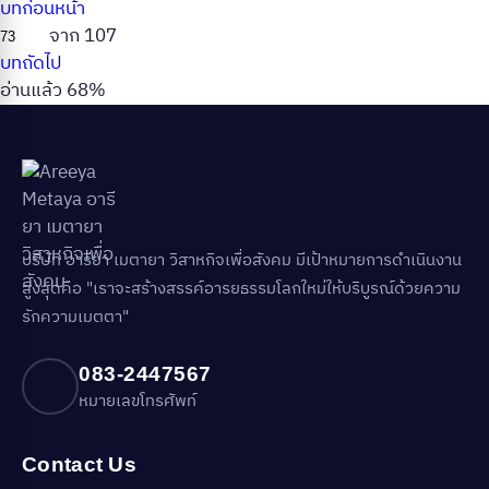
บทก่อนหน้า
จาก 107
บทถัดไป
อ่านแล้ว 68%
บริษัท อารียา เมตายา วิสาหกิจเพื่อสังคม มีเป้าหมายการดำเนินงาน
สูงสุดคือ "เราจะสร้างสรรค์อารยธรรมโลกใหม่ให้บริบูรณ์ด้วยความ
รักความเมตตา"
083-2447567
หมายเลขโทรศัพท์
Contact Us