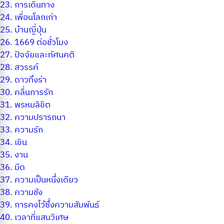
23.
การเดินทาง
24.
เพื่อนโลกเก่า
25.
บ้านญี่ปุ่น
26.
1669 ต่อชั่วโมง
27.
ปัจจัยและทัศนคติ
28.
สวรรค์
29.
ดาวทึงร่า
30.
คลื่นการรัก
31.
พรหมลิขิต
32.
ความปรารถนา
33.
ความรัก
34.
เขิน
35.
งาน
36.
มีด
37.
ความเป็นหนึ่งเดียว
38.
ความชัง
39.
การคงไว้ซึ่งความสัมพันธ์
40.
เวลาที่แสนวิเศษ