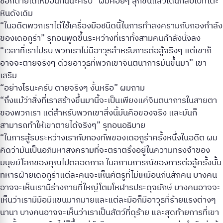
ช็อกตายได้เหมือนกันนะครับ” ผมค่อยๆ ลุกขึ้นแล้วเดินกลับไปที่โต๊ะ
หินดังเดิม
“ในอดีตพวกเราได้ใช้เครื่องมือชนิดนี้ในการทำสงครามกับกองกำลัง
ของเดอกูร่า” รุทอนพูดขึ้นระหว่างที่เราทั้งสามคนกำลังนั่งลง
“เวลาที่เราไปรบ พวกเราไม่มีอาวุธสำหรับการต่อสู้จริงๆ แต่เขาก็
อาจจะตายจริงๆ ด้วยอาวุธที่พวกเขาจินตนาการมันขึ้นมา” เขา
เสริม
“อย่างไรนะครับ ตายจริงๆ งั้นหรือ” ผมถาม
“ถึงแม้ว่าสิ่งที่เราสร้างขึ้นมานี้จะเป็นเพียงแค่จินตนาการในสายตา
ของพวกเรา แต่สำหรับพวกเขาสิ่งนี้มันคือของจริง และมันก็
สามารถทำให้เขาตายได้จริงๆ” รุทอนอธิบาย
“ในการสู้รบระหว่างเรากับกองทัพของเดอกูร่าครั้งหนึ่งในอดีต ผม
คิดว่ามันเป็นอภิมหาสงครามที่จะตราตรึงอยู่ในความทรงจำของ
มนุษย์โลกของคุณไปตลอดกาล ในสถานการณ์ของการต่อสู้ครั้งนั้น
ทหารฝ่ายเดอกูร่าแต่ละคนจะเห็นศัตรูที่ไม่เหมือนกันสักคน บางคน
อาจจะเห็นเรามีร่างกายที่ใหญ่โตมโหฬารประดุจยักษ์ บางคนอาจจะ
เห็นว่าเรามีมือมีแขนมากมายและแต่ละมือก็มีอาวุธที่ร้ายแรงต่างๆ
นานา บางคนอาจจะเห็นว่าเราเป็นสัตว์ที่ดุร้าย และสุดท้ายการที่เขา