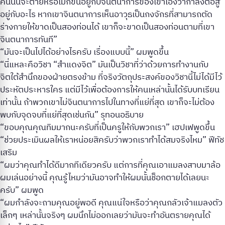
คนนั้นจะตายหรือไม่ก็ขึ้นอยู่กับจินตนาการของเขาเองว่ากำลังต่อสู้
อยู่กับอะไร หากเขาจินตนาการเห็นอาวุธเป็นกงจักรที่สามารถตัด
ร่างกายให้ขาดเป็นสองท่อนได้ เขาก็จะขาดเป็นสองท่อนตามที่เขา
จินตนาการทันที”
“มันจะเป็นไปได้อย่างไรครับ เรื่องแบบนี้” ผมพูดขึ้น
“นี่แหละคือวิชา “สำแดงจิต” มันเป็นวิชาที่ว่าด้วยการทำงานกับ
จิตใต้สำนึกของฝ่ายตรงข้าม ที่จริงวัตถุประสงค์ของวิชานี้ไม่ได้มีไว้
ประหัตประหารใคร แต่มีไว้เพื่อต้องการให้คนเหล่านั้นได้รับบทเรียน
เท่านั้น ถ้าพวกเขาไม่จินตนาการไปในทางที่แย่ที่สุด เขาก็จะไม่ต้อง
พบกับจุดจบที่แย่ที่สุดเช่นกัน” รุทอนอธิบาย
“ขอบคุณคุณทิมมากนะครับที่เป็นครูให้กับพวกเรา” เฮปเฟพูดขึ้น
“ช่วยประเมินผลให้เราหน่อยสิครับว่าพวกเราทำได้สมจริงไหม” ฟีทัช
เสริม
“ผมว่าคุณทำได้ดีมากทีเดียวครับ แต่การที่คุณเอาแมลงสาบมาล้อ
ผมเล่นอย่างนี้ คุณรู้ไหมว่ามันอาจทำให้ผมนั้นช็อกตายได้เลยนะ
ครับ” ผมพูด
“ผมกำลังจะถามคุณอยู่พอดี คุณแน่ใจหรือว่าคุณกลัวเจ้าแมลงตัว
เล็กๆ เหล่านั้นจริงๆ ผมนึกไม่ออกเลยว่ามันจะทำอันตรายคุณได้