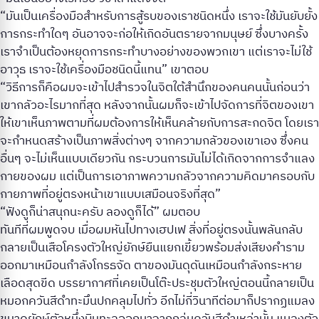
“มันเป็นเครื่องมือสำหรับการสู้รบของเราชนิดหนึ่ง เราจะใช้มันยับยั้ง
การกระทำใดๆ อันอาจจะก่อให้เกิดอันตรายจากมนุษย์ ซึ่งบางครั้ง
เราจำเป็นต้องหยุดการกระทำบางอย่างของพวกเขา แต่เราจะไม่ใช้
อาวุธ เราจะใช้เครื่องมือชนิดนี้แทน” เขาตอบ
“วิธีการก็คือผมจะเข้าไปสำรวจในจิตใต้สำนึกของคนคนนั้นก่อนว่า
เขากลัวอะไรมากที่สุด หลังจากนั้นผมก็จะเข้าไปจัดการที่จิตของเขา
ให้เขาเห็นภาพตามที่ผมต้องการให้เห็นคล้ายกับการสะกดจิต โดยเรา
จะกำหนดสร้างเป็นภาพสิ่งต่างๆ จากความกลัวของเขาเอง ซึ่งคน
อื่นๆ จะไม่เห็นแบบเดียวกัน กระบวนการมันไม่ได้เกิดจากการจำแลง
กายของผม แต่เป็นการเอาภาพความกลัวจากความคิดมาครอบกับ
กายภาพที่อยู่ตรงหน้าเขาแบบเสมือนจริงที่สุด”
“ฟังดูก็น่าสนุกนะครับ ลองดูก็ได้” ผมตอบ
ทันทีที่ผมพูดจบ เมื่อผมหันไปทางเฮปเฟ สิ่งที่อยู่ตรงนั้นพลันกลับ
กลายเป็นเสือโครงตัวใหญ่ยักษ์ยืนแยกเขี้ยวพร้อมส่งเสียงคำราม
ออกมาเหมือนกำลังโกรธจัด ตาของมันดุดันเหมือนกำลังกระหาย
เลือดสุดขีด บรรยากาศที่เคยเป็นโต๊ะประชุมตัวใหญ่ตอนนี้กลายเป็น
หมอกควันสีดำทะมึนปกคลุมไปทั่ว อีกไม่กี่วินาทีต่อมาก็ปรากฏแมลง