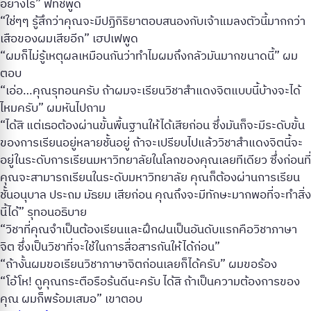
อย่างไร” ฟีทัชพูด
“ใช่ๆๆ รู้สึกว่าคุณจะมีปฏิกิริยาตอบสนองกับเจ้าแมลงตัวนี้มากกว่า
เสือของผมเสียอีก” เฮปเฟพูด
“ผมก็ไม่รู้เหตุผลเหมือนกันว่าทำไมผมถึงกลัวมันมากขนาดนี้” ผม
ตอบ
“เอ่อ…คุณรุทอนครับ ถ้าผมจะเรียนวิชาสำแดงจิตแบบนี้บ้างจะได้
ไหมครับ” ผมหันไปถาม
“ได้สิ แต่เธอต้องผ่านขั้นพื้นฐานให้ได้เสียก่อน ซึ่งมันก็จะมีระดับขั้น
ของการเรียนอยู่หลายชั้นอยู่ ถ้าจะเปรียบไปแล้ววิชาสำแดงจิตนี้จะ
อยู่ในระดับการเรียนมหาวิทยาลัยในโลกของคุณเลยทีเดียว ซึ่งก่อนที่
คุณจะสามารถเรียนในระดับมหาวิทยาลัย คุณก็ต้องผ่านการเรียน
ชั้นอนุบาล ประถม มัธยม เสียก่อน คุณถึงจะมีทักษะมากพอที่จะทำสิ่ง
นี้ได้” รุทอนอธิบาย
“วิชาที่คุณจำเป็นต้องเรียนและฝึกฝนเป็นอันดับแรกคือวิชาภาษา
จิต ซึ่งเป็นวิชาที่จะใช้ในการสื่อสารกันให้ได้ก่อน”
“ถ้างั้นผมขอเรียนวิชาภาษาจิตก่อนเลยก็ได้ครับ” ผมขอร้อง
“โอ้โห! ดูคุณกระตือรือร้นดีนะครับ ได้สิ ถ้าเป็นความต้องการของ
คุณ ผมก็พร้อมเสมอ” เขาตอบ