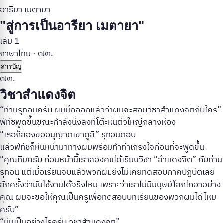
อารียา เมตายา
"สู่การเป็นอารียา เมตายา"
เล่ม 1
ภาษาไทย
·
๗๓.
สารบัญ
๗๓.
วิชาสำแดงจิต
“ท่านรุทอนครับ ผมนึกออกแล้วว่าผมจะสอบวิชาสำแดงจิตกับใคร”
ฟีทัชพูดขึ้นขณะกำลังนั่งลงที่โต๊ะหินตัวใหญ่กลางห้อง
“เธอก็ลองขออนุญาตเขาดูสิ” รุทอนตอบ
แล้วฟีทัชก็หันหน้ามาทางผมพร้อมทำท่าเกรงใจก่อนที่จะพูดขึ้น
“คุณทิมครับ ก่อนหน้านี้เราสองคนได้เรียนวิชา “สำแดงจิต” กับท่าน
รุทอน แต่เมื่อเรียนจบแล้วพวกผมยังไม่เคยทดสอบภาคปฏิบัติเลย
สักครั้งว่ามันใช้งานได้จริงไหม เพราะว่าเราไม่มีมนุษย์โลกไกอาอย่าง
คุณ ผมจะขอให้คุณเป็นครูเพื่อทดสอบบทเรียนของพวกผมได้ไหม
ครับ”
“มันเป็นอย่างไรครับ วิชาสำแดงจิต”