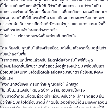
ขนาดยักษ์ตัวหนึ่งบินทะลุออกมาจากกลุ่มควันสีดำเหล่านั้น แมลงตัว
นี้เมื่อผมเห็นแว้บแรกก็รู้ได้ทันทีว่ามันคือแมลงสาบ แต่ว่ามันเป็น
แมลงสาบตัวใหญ่ที่สุดเท่าที่เคยเห็นมา กลิ่นเหม็นสาบของมันลอยมา
เตะจมูกผมทันทีที่มันกระพือปีก ผมเหม็นจนแทบจะอาเจียนออกมา
ประกอบกับเสียงของเสือร้ายก็ดังจนแก้วหูผมแทบแตก และแล้วทั้ง
สองก็กระโจนเข้าใส่ผมอย่างรวดเร็ว
“โอ้ย!!” ผมร้องออกมาดังลั่นพร้อมกับยกมือบัง
…….
“คุณทิมครับ คุณทิม” เสียงเรียกชื่อผมดังขึ้นหลังจากที่ผมอยู่ในท่า
ก้มหน้าลงกับพื้น
“เราทดสอบแค่นี้พอแล้วครับ ลืมตาได้แล้วครับ” ฟรีทัชพูด
เมื่อผมลืมตาขึ้นก็พบว่าเขาทั้งสองนั่งอยู่ตรงหน้าผม พร้อมกับเอา
มือโอบที่ไหล่เบาๆ เหงื่อเม็ดโตไหลย้อยลงมาเข้าตา หัวใจผมยังคง
เต้นแรง
“พวกเราขอโทษนะครับที่ทำให้คุณตกใจ” ฟีทัชพูด
“ไม่..เป็น..ไร..ครับ” ผมพูดช้าๆ พร้อมหอบหายใจแรง
“นี่ขนาดว่าคุณแจ้งผมล่วงหน้าแล้วนะครับว่าจะมีการทดสอบ มัน
ยังทำให้ผมกลัวได้ถึงขนาดนี้ ถ้าผมไปเจออย่างนี้ที่อื่น ผมคงกลัวจน