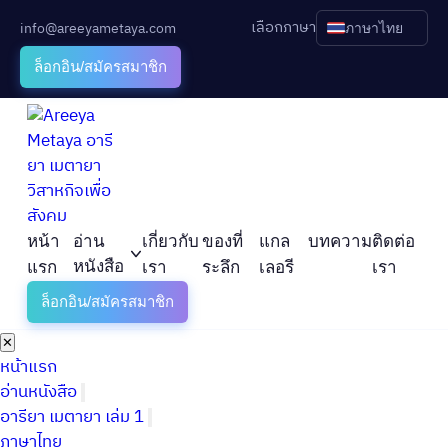
เลือกภาษา
info@areeyametaya.com
ภาษาไทย
ล็อกอิน/สมัครสมาชิก
หน้า
อ่าน
เกี่ยวกับ
ของที่
แกล
บทความ
ติดต่อ
หนังสือ
แรก
เรา
ระลึก
เลอรี
เรา
ล็อกอิน/สมัครสมาชิก
✕
หน้าแรก
อ่านหนังสือ
อารียา เมตายา เล่ม 1
ภาษาไทย