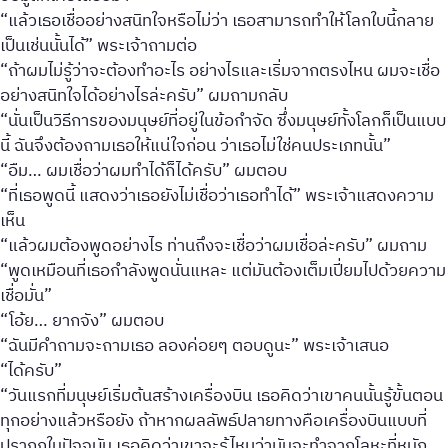
“แล้วเธอเชื่ออย่างสนิทใจหรือไม่ว่า เธอสามารถทำให้โลกใบนี้กลาย
เป็นเช่นนั้นได้” พระเจ้าถามต่อ
“ถ้าผมไม่รู้ว่าจะต้องทำอะไร อย่างไรและเริ่มจากตรงไหน ผมจะเชื่อ
อย่างสนิทใจได้อย่างไรล่ะครับ” ผมถามกลับ
“นั่นเป็นวิธีการของมนุษย์ที่อยู่ในข้อกำจัด ซึ่งมนุษย์ทั้งโลกก็เป็นแบบ
นี้ ฉันจึงต้องถามเธอให้แน่ใจก่อน ว่าเธอไม่ใช่คนประเภทนั้น”
“อืม… ผมเชื่อว่าผมทำได้ก็ได้ครับ” ผมตอบ
“ที่เธอพูดนี้ แสดงว่าเธอยังไม่เชื่อว่าเธอทำได้” พระเจ้าแสดงความ
เห็น
“แล้วผมต้องพูดอย่างไร ท่านถึงจะเชื่อว่าผมเชื่อล่ะครับ” ผมถาม
“พูดเหมือนที่เธอกำลังพูดนั่นแหละ แต่มันต้องเต็มเปี่ยมไปด้วยความ
เชื่อมั่น”
“โอ้ย… ยากจัง” ผมตอบ
“ฉันมีคำถามจะถามเธอ ลองค่อยๆ ตอบดูนะ” พระเจ้าเสนอ
“ได้ครับ”
“วันแรกที่มนุษย์เริ่มต้นสร้างเครื่องบิน เธอคิดว่าเขาคนนั้นรู้ขั้นตอน
ทุกอย่างแล้วหรือยัง ถ้าหากผลลัพธ์ปลายทางคือเครื่องบินแบบที่
ปรากฏในปัจจุบัน เธอคิดว่าเขาจะรู้ไหมว่ามันจะทำจากโลหะที่หนัก