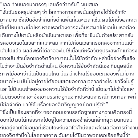
“เออ ท่านบอกมาตรงๆ เลยดีกว่าครับ” ผมเสนอ
“งั้นฉันขอสรุปง่ายๆ ว่า โลกทางกายภาพนั้นอยู่ภายใต้ข้อจำกัด
มากมาย ซึ่งเป็นข้อจำกัดทั้งด้านพื้นที่และเวลาเช่น ผลไม้หนึ่งผลเกิด
ขึ้นที่ไหนและเมื่อไหร่ หากเธอต้องการจะลิ้มรสผลไม้ผลนั้น เธอต้อง
เดินทางไปหามันหรือนำมันมาหาเธอ เพื่อที่จะชิมมันด้วยประสาทรับ
รสของเธอในเวลาที่เหมาะสม หากไปก่อนเวลาหรือหลังจากที่มันเน่า
เสียไปแล้ว ผลลัพธ์ที่ได้อาจจะไม่ใช่เนื้อแท้หรือวัตถุประสงค์ที่แท้จริง
ของมัน ส่วนโลกของจิตวิญญาณนั้นไร้ข้อจำกัดเหล่านี้อย่างสิ้นเชิง
ไม่ว่าจะเป็นข้อจำกัดด้านไหน ซึ่งความไร้ข้อจำกัดนี่เอง ที่มนุษย์นึก
ภาพไม่ออกว่ามันเป็นแบบไหน มันกว้างไกลไร้ขอบเขตของพื้นที่มาก
ขนาดไหน มันไม่อยู่ภายใต้ขอบเขตของกาลเวลาอย่างไร เขาจึงไม่รู้
และไม่มีแบบจำลองของความไร้ข้อจำกัดที่ว่านี้ เมื่อเขาไม่เข้าใจและ
ไม่มีตัวอย่าง เขาจึงเอาบรรทัดฐานจากประสบการณ์ทางกายภาพที่
มีข้อจำกัด มาใช้กับเรื่องของจิตวิญญาณโดยไม่รู้ตัว”
“ซึ่งเป็นเรื่องยากที่จะถอดถอนเอาบรรทัดฐานทางความคิดตรงนี้
ออกไป มันได้หยั่งรากไปอยู่ในความทรงจำส่วนที่ลึกที่สุด มันทับถม
กันอยู่ภายใต้ข้อมูลที่เชื่อมโยงกับจิตใต้สำนึกและส่งผลต่อการทำงาน
ของจิตสำนึกในโลกกายภาพ ฉันเคยได้ยินว่าพวกเธอเรียกสิ่งนี้ว่า