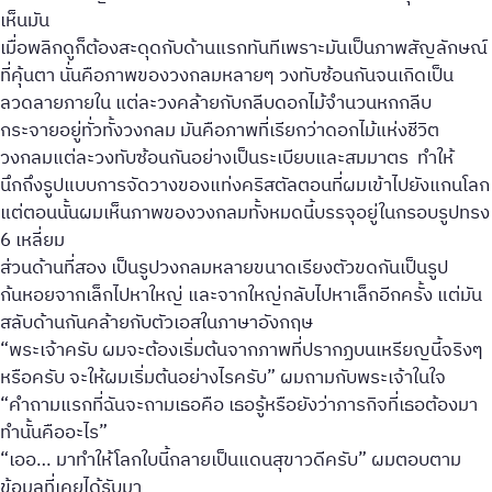
เห็นมัน
เมื่อพลิกดูก็ต้องสะดุดกับด้านแรกทันทีเพราะมันเป็นภาพสัญลักษณ์
ที่คุ้นตา นั่นคือภาพของวงกลมหลายๆ วงทับซ้อนกันจนเกิดเป็น
ลวดลายภายใน แต่ละวงคล้ายกับกลีบดอกไม้จำนวนหกกลีบ
กระจายอยู่ทั่วทั้งวงกลม มันคือภาพที่เรียกว่าดอกไม้แห่งชีวิต
วงกลมแต่ละวงทับซ้อนกันอย่างเป็นระเบียบและสมมาตร ทำให้
นึกถึงรูปแบบการจัดวางของแท่งคริสตัลตอนที่ผมเข้าไปยังแกนโลก
แต่ตอนนั้นผมเห็นภาพของวงกลมทั้งหมดนี้บรรจุอยู่ในกรอบรูปทรง
6 เหลี่ยม
ส่วนด้านที่สอง เป็นรูปวงกลมหลายขนาดเรียงตัวขดกันเป็นรูป
ก้นหอยจากเล็กไปหาใหญ่ และจากใหญ่กลับไปหาเล็กอีกครั้ง แต่มัน
สลับด้านกันคล้ายกับตัวเอสในภาษาอังกฤษ
“พระเจ้าครับ ผมจะต้องเริ่มต้นจากภาพที่ปรากฏบนเหรียญนี้จริงๆ
หรือครับ จะให้ผมเริ่มต้นอย่างไรครับ” ผมถามกับพระเจ้าในใจ
“คำถามแรกที่ฉันจะถามเธอคือ เธอรู้หรือยังว่าภารกิจที่เธอต้องมา
ทำนั้นคืออะไร”
“เออ… มาทำให้โลกใบนี้กลายเป็นแดนสุขาวดีครับ” ผมตอบตาม
ข้อมูลที่เคยได้รับมา