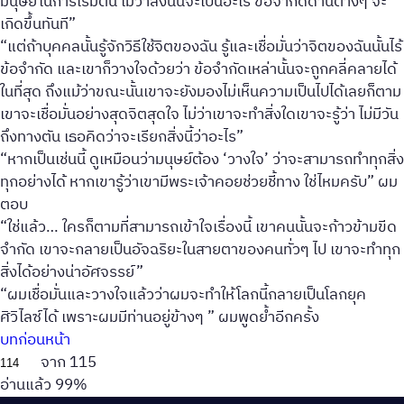
มนุษย์ในการเริ่มต้น ไม่ว่าสิ่งนั้นจะเป็นอะไร ข้อจำกัดด้านต่างๆ จะ
เกิดขึ้นทันที”
“แต่ถ้าบุคคลนั้นรู้จักวิธีใช้จิตของฉัน รู้และเชื่อมั่นว่าจิตของฉันนั้นไร้
ข้อจำกัด และเขาก็วางใจด้วยว่า ข้อจำกัดเหล่านั้นจะถูกคลี่คลายได้
ในที่สุด ถึงแม้ว่าขณะนั้นเขาจะยังมองไม่เห็นความเป็นไปได้เลยก็ตาม
เขาจะเชื่อมั่นอย่างสุดจิตสุดใจ ไม่ว่าเขาจะทำสิ่งใดเขาจะรู้ว่า ไม่มีวัน
ถึงทางตัน เธอคิดว่าจะเรียกสิ่งนี้ว่าอะไร”
“หากเป็นเช่นนี้ ดูเหมือนว่ามนุษย์ต้อง ‘วางใจ’ ว่าจะสามารถทำทุกสิ่ง
ทุกอย่างได้ หากเขารู้ว่าเขามีพระเจ้าคอยช่วยชี้ทาง ใช่ไหมครับ” ผม
ตอบ
“ใช่แล้ว… ใครก็ตามที่สามารถเข้าใจเรื่องนี้ เขาคนนั้นจะก้าวข้ามขีด
จำกัด เขาจะกลายเป็นอัจฉริยะในสายตาของคนทั่วๆ ไป เขาจะทำทุก
สิ่งได้อย่างน่าอัศจรรย์”
“ผมเชื่อมั่นและวางใจแล้วว่าผมจะทำให้โลกนี้กลายเป็นโลกยุค
ศิวิไลซ์ได้ เพราะผมมีท่านอยู่ข้างๆ ” ผมพูดย้ำอีกครั้ง
บทก่อนหน้า
จาก 115
อ่านแล้ว 99%