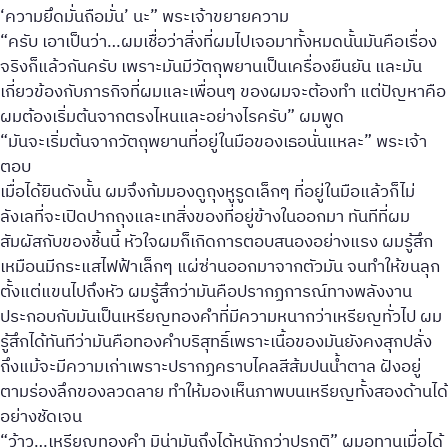
‘ความยึดมั่นถือมั่น’ นะ” พระเจ้าขยายความ
“ครับ เอาเป็นว่า…ผมเชื่อว่าสิ่งที่ผมไปเจอมาทั้งหมดนั้นมันคือเรื่อง
จริงก็แล้วกันครับ เพราะมันมีวัตถุพยานเป็นเครื่องยืนยัน และมัน
เกี่ยวข้องกับภารกิจที่ผมและเพื่อนๆ ของผมจะต้องทำ แต่ปัญหาคือ
ผมต้องเริ่มต้นจากตรงไหนและอย่างไรครับ” ผมพูด
“มันจะเริ่มต้นจากวัตถุพยานที่อยู่ในมือของเธอนั่นแหละ” พระเจ้า
ตอบ
เมื่อได้ยินดังนั้น ผมจึงก้มมองดูถุงหูรูดเล็กๆ ที่อยู่ในมือแล้วก็ไม่
ลังเลที่จะเปิดปากถุงและเทสิ่งของที่อยู่ข้างในออกมา ทันทีที่ผม
สัมผัสกับของชิ้นนี้ หัวใจผมก็เกิดการตอบสนองอย่างแรง ผมรู้สึก
เหมือนมีกระแสไฟฟ้าเล็กๆ แผ่ซ่านออกมาจากตัวมัน จนทำให้ขนลุก
ตั้งแต่แขนไปถึงหัว ผมรู้สึกว่ามันคือปรากฏการณ์ทางพลังงาน
ประกอบกับมันเป็นเหรียญทองคำที่มีความหนากว่าเหรียญทั่วไป ผม
รู้สึกได้ทันทีว่ามันคือทองคำบริสุทธิ์เพราะเนื้อของมันยังคงสุกปลั่ง
ถึงแม้จะมีความเก่าเพราะปรากฏคราบไคลสีส้มปนน้ำตาล ฝังอยู่
ตามร่องลึกของลวดลาย ทำให้มองเห็นภาพบนเหรียญทั้งสองด้านได้
อย่างชัดเจน
“ว้าว…เหรียญทองคำ มิน่ามันถึงได้หนักกว่าปรกติ” ผมอุทานเมื่อได้