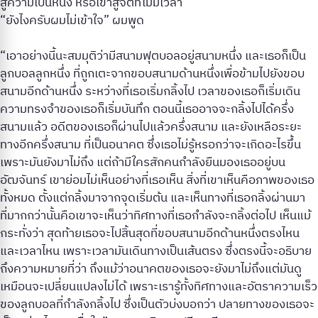
สู่ความเป็นหนึ่ง หรือเข้าสู่จิตที่ไม่มีเวลา”
“ยังไงครับผมไม่เข้าใจ” ผมพูด
“เอาอย่างนี้นะสมมุติว่ามีสนามฟุตบอลอยู่สนามหนึ่ง และเธอก็เป็น
ลูกบอลลูกหนึ่ง ที่ถูกเตะจากขอบสนามด้านหนึ่งเพื่อข้ามไปยังขอบ
สนามอีกด้านหนึ่ง ระหว่างที่เธอเริ่มกลิ้งไป เวลาของเธอก็เริ่มเดิน
ความทรงจำของเธอก็เริ่มบันทึก ตอนนี้เธออาจจะกลิ้งไปได้ครึ่ง
สนามแล้ว อดีตของเธอก็ผ่านไปแล้วครึ่งสนาม และยังเหลือระยะ
ทางอีกครึ่งสนาม ที่เป็นอนาคต ซึ่งเธอไม่รู้หรอกว่าจะเกิดอะไรขึ้น
เพราะมันยังมาไม่ถึง แต่ถ้ามีใครสักคนกำลังยืนมองเธออยู่บน
อัฒจันทร์ เขาย่อมไม่เห็นอย่างที่เธอเห็น สิ่งที่เขาเห็นคือภาพของเธอ
ทั้งหมด ตั้งแต่กลิ้งมาจากจุดเริ่มต้น และเห็นทางที่เธอกลิ้งผ่านมา
ที่มากกว่านั้นคือเขาจะเห็นว่าทิศทางที่เธอกำลังจะกลิ้งต่อไป เห็นแม้
กระทั่งว่า สุดท้ายเธอจะไปสิ้นสุดที่ขอบสนามอีกด้านหนึ่งตรงไหน
และเวลาไหน เพราะเวลามันเดินทางเป็นเส้นตรง ซึ่งตรงนี้จะอธิบาย
ถึงความหมายที่ว่า ถึงแม้ว่าอนาคตของเธอจะยังมาไม่ถึงแต่มันดู
เหมือนจะเปลี่ยนแปลงไม่ได้ เพราะเรารู้ทั้งทิศทางและอัตราความเร็ว
ของลูกบอลที่กำลังกลิ้งไป ซึ่งเป็นตัวบ่งบอกว่า ปลายทางของเธอจะ