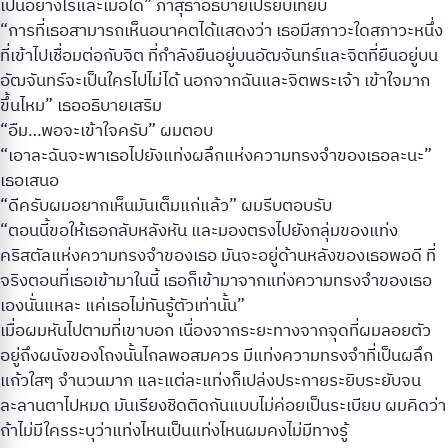
เป็นอย่างไรและเมื่อใด” ภาสุธาอธิบายเปรียบเทียบ
“การที่เธอสามารถเห็นอนาคตได้แสดงว่า เธอมีสภาวะใดสภาวะหนึ่ง
ที่เข้าไปเชื่อมต่อกับจิต ที่กำลังยืนอยู่บนอัฒจันทร์และจิตที่ยืนอยู่บน
อัฒจันทร์จะเป็นใครไปไม่ได้ นอกจากฉันและจิตพระเจ้า เข้าใจมาก
ขึ้นไหม” เธออธิบายเสริม
“อืม…พอจะเข้าใจครับ” ผมตอบ
“เอาละฉันจะพาเธอไปยังแท่งผลึกแห่งความทรงจำของเธอละนะ”
เธอเสนอ
“ดีครับผมอยากเห็นมันเต็มแก่แล้ว” ผมรีบตอบรับ
“ตอนนี้ขอให้เธอกลับหลังหัน และมองตรงไปยังกลุ่มของแท่ง
คริสตัลแห่งความทรงจำของเธอ มันจะอยู่ด้านหลังของเธอพอดี ที่
จริงตอนที่เธอเข้ามาในนี้ เธอก็เข้ามาจากแท่งความทรงจำของเธอ
เองนั่นแหละ แค่เธอไม่ทันรู้ตัวเท่านั้น”
เมื่อผมหันไปตามที่เขาบอก เนื่องจากระยะทางจากจุดที่ผมลอยตัว
อยู่ถึงผนังของโถงนั้นไกลพอสมควร มีแท่งความทรงจำที่เป็นผลึก
แก้วใสๆ จำนวนมาก และแต่ละแท่งก็เปล่งประกายระยิบระยับจน
ละลานตาไปหมด มันเรียงชิดติดกันแบบไม่ค่อยเป็นระเบียบ ผมคิดว่า
ถ้าไม่มีใครระบุว่าแท่งไหนเป็นแท่งไหนผมคงไม่มีทางรู้