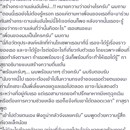
“สร้างกระดานเล่นอันใหม่…!! หมายความว่าอย่างไรครับ” ผมถาม
“ตอนนี้เธอยังไม่ต้องรู้หรอก เธอแค่ตามหาเพื่อนของเธอที่จะมาร่วม
กันสร้างกระดานเล่นอันใหม่นี้ให้เจอก่อนก็พอ หลังจากนั้นเธอจะรู้
เองว่ากระดานเล่นที่ว่านั้นคืออะไร” เธอเสนอแนะ
“เพื่อนของผมเป็นใครครับ” ผมถาม
“นี่คือวัตถุประสงค์หลักที่ท่านโภเชพาเธอมาที่นี่ เธอจะได้รู้เรื่องราว
ของเธอ และจะได้รู้อะไรต่อมิอะไรที่เกี่ยวกับตัวเธอ โดยเฉพาะเพื่อนที่
เธอกำลังตามหา ถ้าเธอพร้อมจะรู้ ฉันก็พร้อมที่จะทำให้เธอได้รู้” ภา
สุธาอธิบายแบบสร้างความตื่นเต้น
“พร้อมครับๆ… ผมพร้อมมากๆ ด้วยครับ” ผมรีบตอบรับ
“นับจากนี้ไป เธอจะต้องเข้าไปในความทรงจำของเธอด้วยตนเองนะ
ท่านโภเชจะเป็นพี่เลี้ยงคอยดูแลเธอไปตลอด เขาจะไม่แสดงตัว
ระหว่างที่อยู่กับเธอ แต่เธอสามารถขอคำปรึกษาหากมีเหตุฉุกเฉิน
หรือต้องการความช่วยเหลือ เธอก็แจ้งกับเขาได้ตลอดเวลา” ภาสุธา
พูด
“เข้าไปด้วยตนเอง ฟังดูน่ากลัวจังเลยครับ” ผมพูดด้วยความรู้สึก
กังวลเล็กน้อย
“ไม่มีอะไรต้องกลัวเลย อย่างที่ฉันบอกไปแล้วว่า หากเธอต้องการรู้