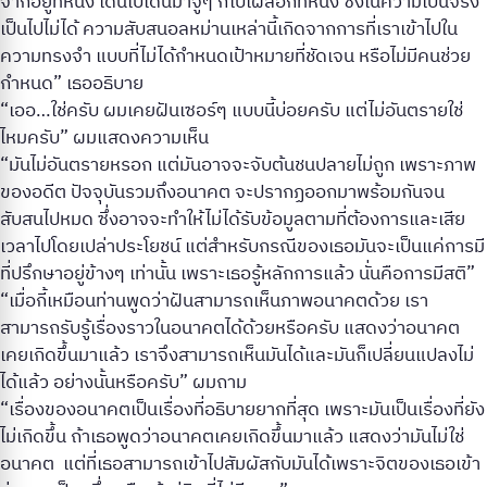
จากอยู่ที่หนึ่ง เดินไปเดินมาจู่ๆ ก็ไปโผล่อีกที่หนึ่ง ซึ่งในความเป็นจริง
เป็นไปไม่ได้ ความสับสนอลหม่านเหล่านี้เกิดจากการที่เราเข้าไปใน
ความทรงจำ แบบที่ไม่ได้กำหนดเป้าหมายที่ชัดเจน หรือไม่มีคนช่วย
กำหนด” เธออธิบาย
“เออ…ใช่ครับ ผมเคยฝันเซอร์ๆ แบบนี้บ่อยครับ แต่ไม่อันตรายใช่
ไหมครับ” ผมแสดงความเห็น
“มันไม่อันตรายหรอก แต่มันอาจจะจับต้นชนปลายไม่ถูก เพราะภาพ
ของอดีต ปัจจุบันรวมถึงอนาคต จะปรากฏออกมาพร้อมกันจน
สับสนไปหมด ซึ่งอาจจะทำให้ไม่ได้รับข้อมูลตามที่ต้องการและเสีย
เวลาไปโดยเปล่าประโยชน์ แต่สำหรับกรณีของเธอมันจะเป็นแค่การมี
ที่ปรึกษาอยู่ข้างๆ เท่านั้น เพราะเธอรู้หลักการแล้ว นั่นคือการมีสติ”
“เมื่อกี้เหมือนท่านพูดว่าฝันสามารถเห็นภาพอนาคตด้วย เรา
สามารถรับรู้เรื่องราวในอนาคตได้ด้วยหรือครับ แสดงว่าอนาคต
เคยเกิดขึ้นมาแล้ว เราจึงสามารถเห็นมันได้และมันก็เปลี่ยนแปลงไม่
ได้แล้ว อย่างนั้นหรือครับ” ผมถาม
“เรื่องของอนาคตเป็นเรื่องที่อธิบายยากที่สุด เพราะมันเป็นเรื่องที่ยัง
ไม่เกิดขึ้น ถ้าเธอพูดว่าอนาคตเคยเกิดขึ้นมาแล้ว แสดงว่ามันไม่ใช่
อนาคต แต่ที่เธอสามารถเข้าไปสัมผัสกับมันได้เพราะจิตของเธอเข้า