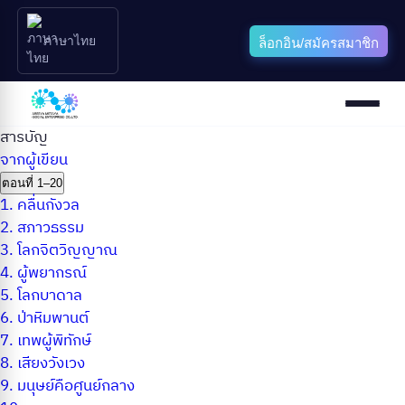
ภาษาไทย
ล็อกอิน/สมัครสมาชิก
สารบัญ
จากผู้เขียน
ตอนที่ 1–20
1.
คลื่นกังวล
2.
สภาวธรรม
3.
โลกจิตวิญญาณ
4.
ผู้พยากรณ์
5.
โลกบาดาล
6.
ป่าหิมพานต์
7.
เทพผู้พิทักษ์
8.
เสียงวังเวง
9.
มนุษย์คือศูนย์กลาง