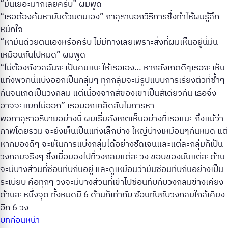
“มันเยอะมากเลยครับ” ผมพูด
“เธอต้องค้นหามันด้วยตนเอง” ภาสุธาบอกวิธีการซึ่งทำให้ผมรู้สึก
หนักใจ
“หามันด้วยตนเองหรือครับ ไม่มีทางเลยเพราะสิ่งที่ผมเห็นอยู่นี้มัน
เหมือนกันไปหมด” ผมพูด
“ไม่ต้องกังวลฉันจะเป็นคนแนะให้เธอเอง… หากสังเกตดีๆเธอจะเห็น
แท่งพวกนี้แบ่งออกเป็นกลุ่มๆ ทุกกลุ่มจะมีรูปแบบการเรียงตัวที่ซ้ำๆ
กันจนเกิดเป็นวงกลม แต่เนื่องจากสีของเขาเป็นสีเดียวกัน เธอจึง
อาจจะแยกไม่ออก” เธอบอกเคล็ดลับในการหา
พอภาสุธาอธิบายอย่างนี้ ผมเริ่มสังเกตเห็นอย่างที่เธอแนะ ถึงแม้ว่า
ภาพโดยรวม จะยังเห็นเป็นแท่งเล็กบ้าง ใหญ่บ้างเหมือนๆกันหมด แต่
หากมองดีๆ จะเห็นการแบ่งกลุ่มได้อย่างชัดเจนและแต่ละกลุ่มก็เป็น
วงกลมจริงๆ ซึ่งเมื่อมองไปที่วงกลมแต่ละวง ขอบของมันแต่ละด้าน
จะมีบางส่วนที่ซ้อนทับกันอยู่ และดูเหมือนว่ามันซ้อนทับกันอย่างเป็น
ระเบียบ คือทุกๆ วงจะมีบางส่วนที่เข้าไปซ้อนทับกับวงกลมข้างเคียง
ด้านละหนึ่งจุด ทั้งหมดมี 6 ด้านก็เท่ากับ ซัอนทับกับวงกลมใกล้เคียง
อีก 6 วง
บทก่อนหน้า