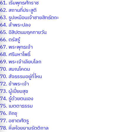
61.
เริ่มพุทธศักราช
62.
สถานที่ประสูติ
63.
รูปเหมือนเจ้าชายสิทธัตถะ
64.
ลำพระปลง
65.
อิสิปตนมฤคทายวัน
66.
ตรัสรู้
67.
พระพุทธเจ้า
68.
ศรีมหาโพธิ์
69.
พระเจ้าเลียบโลก
70.
สมณโคดม
70.
สัจธรรมอยู่ที่ไหน
72.
ข้าพระเจ้า
73.
ผู้เปี่ยมสุข
74.
รู้ด้วยตนเอง
75.
เมตตาธรรม
76.
ภิกขุ
77.
อชาตศัตรู
78.
หิ่งห้อยยามรัตติกาล