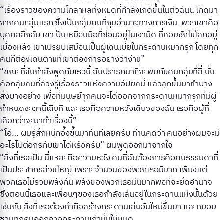
“เรื่องราวของความโกลาหลทั้งหมดที่กำลังเกิดขึ้นในตัวฉันนี้ เกิดมา
จากคนกลุ่มแรก ซึ่งเป็นกลุ่มคนที่กุมอำนาจทางการเงิน พวกเขาคือ
บุคคลลึกลับ เขาเป็นเหมือนมือที่ซ่อนอยู่ในเงามืด ที่คอยชักใยโลกอยู่
เบื้องหลัง เขาเปรียบเสมือนเป็นผู้เดินเบี้ยในกระดานหมากรุก โดยทุก
คนก็ต้องเดินตามที่เขาต้องการอย่างว่าง่าย”
“ขณะที่ฉันกำลังพูดกับเธอนี้ ฉันปรารถนาที่จะพบกับคนกลุ่มที่สี่ นั่น
คือกลุ่มคนที่ล่วงรู้เรื่องราวแห่งความอัปยศนี้ แล้วลุกขึ้นมาทำบาง
สิ่งบางอย่าง เพื่อที่มนุษย์ทุกคนจะได้ออกจากกระดานหมากรุกที่มีผู้
กำหนดชะตานี้เสียที และเธอคือความหวังเดียวของฉัน เธอคือผู้ที่
เลือกว่าจะมาทำเรื่องนี้”
“โอ้… ผมรู้สึกหนักอึ้งขึ้นมาทันทีเลยครับ ท่านคิดว่า คนอย่างผมจะมี
อะไรไปต่อกรกับเขาได้หรือครับ” ผมพูดออกมาจากใจ
“สิ่งที่เธอเป็น นี่แหละคือความหวัง คนที่ฉันต้องการคือคนธรรมดาที่
เป็นประชากรส่วนใหญ่ เพราะจำนวนของพวกเธอมีมาก เพียงแต่
พวกเธอไม่รวมพลังกัน พลังของพวกเธอมันมากพอที่จะยึดอำนาจ
ซึ่งตอนนี้เธอและเพื่อนๆของเธอกำลังเล่นอยู่ในกระดานแห่งนั้นด้วย
เช่นกัน สิ่งที่เธอต้องทำคือสร้างกระดานเล่นอันใหม่ขึ้นมา และทยอย
ชวนทุกคนออกจากกระดานเก่านั้นให้หมด