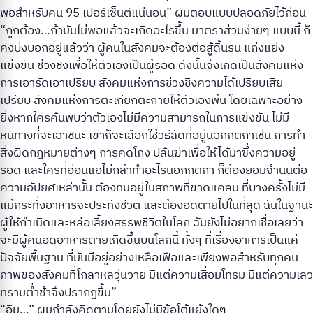
พอสำหรับคน 95 เปอร์เซ็นต์แน่นอน” ผมตอบแบบปลอดภัยไว้ก่อน
“ถูกต้อง…ถ้ามันไม่พอแล้วจะเกิดอะไรขึ้น มาตราส่วนง่ายๆ แบบนี้ ก็
คงบ่งบอกอยู่แล้วว่า ผู้คนในสังคมจะต้องต่อสู้ดิ้นรน แก่งแย่ง
แข่งขัน ช่วงชิงเพื่อให้ตัวเองเป็นผู้รอด ดังนั้นจึงเกิดเป็นสังคมแห่ง
การเอารัดเอาเปรียบ สังคมแห่งการช่วงชิงความได้เปรียบเสีย
เปรียบ สังคมแห่งการตะเกียกตะกายให้ตัวเองพ้น โดยเฉพาะอย่าง
ยิ่งหากใครค้นพบว่าตัวเองไม่มีความสามารถในการแข่งขัน ไม่มี
หนทางที่จะเอาชนะ เขาก็จะเลือกใช้วิธีลัดที่อยู่นอกกติกาเช่น การทำ
สิ่งผิดกฎหมายต่างๆ การคดโกง ปล้นฆ่าเพื่อให้ได้มาซึ่งความอยู่
รอด และใครที่อ่อนแอไม่กล้าทำอะไรนอกกติกา ก็ต้องยอมจำนนต่อ
ความอัปยศเหล่านั้น ต้องทนอยู่ในสภาพที่ขาดแคลน ที่บางครั้งไม่มี
แม้กระทั่งอาหารจะประทังชีวิต และต้องอดตายไปในที่สุด ฉันในฐานะ
ผู้ให้กำเนิดและหล่อเลี้ยงสรรพชีวิตในโลก ฉันยังไม่อยากเชื่อเลยว่า
จะมีผู้คนอดอาหารตายเกิดขึ้นบนโลกนี้ ทั้งๆ ที่เรื่องอาหารเป็นแค่
ปัจจัยพื้นฐาน ที่มันมีอยู่อย่างเหลือเฟือและเพียงพอสำหรับทุกคน
ภาพของสังคมที่โกลาหลวุ่นวาย มีแต่ความเสื่อมโทรม มีแต่ความเลว
ทรามต่ำช้าจึงปรากฏขึ้น”
“อืม…” ผมกำลังคิดตามโดยยังไม่มีข้อโต้แย้งใดๆ