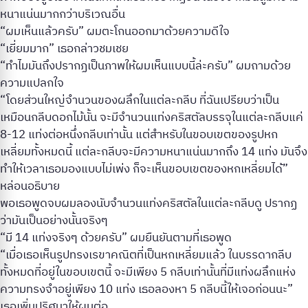
หนาแน่นมากกว่าบริเวณอื่น
“ผมเห็นแล้วครับ” ผมตะโกนออกมาด้วยความดีใจ
“เยี่ยมมาก” เธอกล่าวชมเชย
“ทำไมมันถึงปรากฏเป็นภาพให้ผมเห็นแบบนี้ล่ะครับ” ผมถามด้วย
ความแปลกใจ
“โดยส่วนใหญ่จำนวนของผลึกในแต่ละกลีบ ที่ฉันเปรียบว่าเป็น
เหมือนกลีบดอกไม้นั้น จะมีจำนวนแท่งคริสตัลบรรจุในแต่ละกลีบแค่
8-12 แท่งต่อหนึ่งกลีบเท่านั้น แต่สำหรับในขอบเขตของรูปหก
เหลี่ยมทั้งหมดนี้ แต่ละกลีบจะมีความหนาแน่นมากถึง 14 แท่ง มันจึง
ทำให้เวลาเธอมองแบบไม่เพ่ง ก็จะเห็นขอบเขตของหกเหลี่ยมได้”
หล่อนอธิบาย
พอเธอพูดจบผมลองนับจำนวนแท่งคริสตัลในแต่ละกลีบดู ปรากฏ
ว่ามันเป็นอย่างนั้นจริงๆ
“มี 14 แท่งจริงๆ ด้วยครับ” ผมยืนยันตามที่เธอพูด
“เมื่อเธอเห็นรูปทรงเรขาคณิตที่เป็นหกเหลี่ยมแล้ว ในบรรดากลีบ
ทั้งหมดที่อยู่ในขอบเขตนี้ จะมีเพียง 5 กลีบเท่านั้นที่มีแท่งผลึกแห่ง
ความทรงจำอยู่เพียง 10 แท่ง เธอลองหา 5 กลีบนี้ให้เจอก่อนนะ”
เธอเพิ่มปริศนาให้ผมต่อ