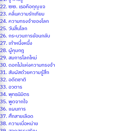
22.
๒๒. เธอคือกุญแจ
23.
คลื่นความรักเทียม
24.
ความทรงจำของโลก
25.
วันสิ้นโลก
26.
กระบวนการย้อนกลับ
27.
เก้าหนึ่งหนึ่ง
28.
ผู้คุมกฎ
29.
สมการโลกใหม่
30.
ดอกไม้แห่งความทรงจำ
31.
สัมผัสด้วยความรู้สึก
32.
อดีตชาติ
33.
อวตาร
34.
พุทธนิมิตร
35.
พูดจากใจ
36.
แผนการ
37.
ศึกสายเลือด
38.
ความเบื่อหน่าย