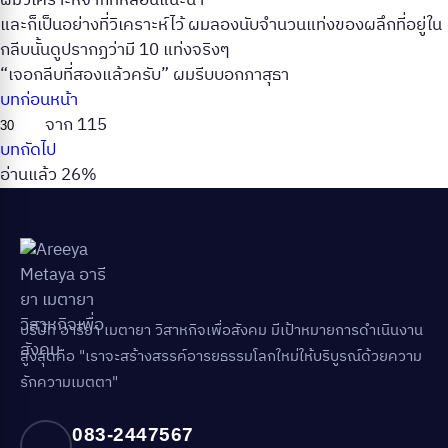
ผมวิเคราะห์จากที่หล่อนแนะนำ
และก็เป็นอย่างที่วิเคราะห์ไว้ ผมลองนับจำนวนแท่งของผลึกที่อยู่ใน
กลีบนั้นดูปรากฏว่ามี 10 แท่งจริงๆ
“เจอกลีบที่สองแล้วครับ” ผมรีบบอกภาสุธา
บทก่อนหน้า
จาก 115
บทถัดไป
อ่านแล้ว 26%
บริษัท อารียา เมตายา วิสาหกิจเพื่อสังคม มีเป้าหมายการดำเนินงาน
สูงสุดคือ "เราจะสร้างสรรค์อารยธรรมโลกใหม่ให้บริบูรณ์ด้วยความ
รักความเมตตา"
083-2447567