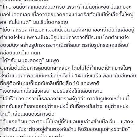
“โห… อันนี้ยากเหมือนกันนะครับ เพราะถ้าไม่นับทีละอัน มันแทบจะ
มองไม่ออกเลย เนื่องจากขนาดของแท่งคริสตัลมันมีทั้งเล็กทั้งใหญ่
คละกันไปหมด” ผมเริ่มโอดครวญ
“ไม่ยากหรอก ถ้าเธอหาเจอหนึ่งอัน เธอก็จะเดาออกว่าอันที่เหลืออยู่
ตำแหน่งไหน เพราะมันจะมีรูปแบบการวางที่มีระบบ โดยตำแหน่ง
ของมันจะสร้างรูปทรงเรขาคณิตที่สมมาตรกับรูปทรงหกเหลี่ยม”
หล่อนแนะนำเทคนิค
“ได้ครับ ผมจะลองดู” ผมพูด
ผมเริ่มต้นด้วยการสุ่มนับทีละกลีบๆ โดยไม่ได้กำหนดเป้าหมายใดๆ
ซึ่งน่าแปลกที่พอผมนับกลีบที่หนึ่งที่มี 14 แท่งเสร็จ พอมานับอีกกลีบ
ที่อยู่ติดกัน ผมก็เจอกับกลีบที่มีผลึก 10 แท่งพอดี
“เจอกลีบที่หนึ่งแล้วครับ” ผมรีบแจ้งให้หล่อนทราบ
“โอ้ เร็วมาก คราวนี้เธอลองวิเคราะห์ดูสิว่า ภายในรูปหกเหลี่ยมนี้
หากอันแรกที่เธอเจออยู่ตำแหน่งนี้ อันที่สองมันน่าจะอยู่ตำแหน่ง
ไหน” หล่อนเสนอวิธีการต่อ
“อันแรกที่ผมเจอ ตอนนี้มันอยู่ที่ริมขอบมุมล่างซ้ายมือ อืม… แสดง
ว่าอีกอันมันจะต้องอยู่ด้านตรงกันข้าม คือริมขอบมุมล่างขวามือ”