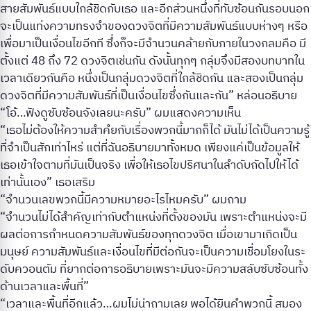
สายสัมพันธ์แบบใกล้ชิดกับเธอ และอีกส่วนหนึ่งที่ทับซ้อนกันรอบนอก
จะเป็นแท่งความทรงจำของดวงจิตที่มีความสัมพันธ์แบบห่างๆ หรือ
เพื่อมาเป็นเงื่อนไขอีกที ซึ่งก็จะมีจำนวนคล้ายกับภายในวงกลมคือ มี
ตั้งแต่ 48 ถึง 72 ดวงจิตเช่นกัน ดังนั้นทุกๆ กลุ่มจึงมีสองบทบาทใน
เวลาเดียวกันคือ หนึ่งเป็นกลุ่มดวงจิตที่ใกล้ชิดกัน และสองเป็นกลุ่ม
ดวงจิตที่มีความสัมพันธ์ที่เป็นเงื่อนไขซึ่งกันและกัน” หล่อนอธิบาย
“โอ้…ฟังดูซับซ้อนจังเลยนะครับ” ผมแสดงความเห็น
“เธอไม่ต้องให้ความสำคํยกับเรื่องพวกนี้มากก็ได้ มันไม่ได้เป็นความรู้
ที่จำเป็นสักเท่าไหร่ แต่ที่ฉันอธิบายมาทั้งหมด เพียงแค่เป็นข้อมูลให้
เธอเข้าใจตามที่มันเป็นจริง เพื่อให้เธอไขปริศนาในลำดับถัดไปให้ได้
เท่านั้นเอง” เธอเสริม
“จำนวนเลขพวกนี้มีความหมายอะไรไหมครับ” ผมถาม
“จำนวนไม่ได้สำคัญเท่ากับตำแหน่งที่ตั้งของมัน เพราะตำแหน่งจะมี
ผลต่อการกำหนดความสัมพันธ์ของทุกดวงจิต เมื่อเขามาเกิดเป็น
มนุษย์ ความสัมพันธ์และเงื่อนไขที่มีต่อกันจะเป็นความเชื่อมโยงในระ
ดับควอนตัม ที่ยากต่อการอธิบายเพราะมันจะมีความสลับซับซ้อนทั้ง
ด้านเวลาและพื้นที่”
“เวลาและพื้นที่อีกแล้ว…ผมไม่น่าถามเลย พอได้ยินคำพวกนี้ สมอง