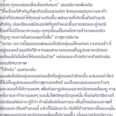
จริงๆ ทุกคนย่อมเชื่อมโยงกันหมด” เธออธิบายเพิ่มเติม
“ซึ่งเรื่องที่สำคัญที่สุดคือเรื่องของจิต จิตของเธอทุกดวงจะทำ
หน้าที่จัดสรรค์ให้ทุกอย่างเกิดขึ้น พลังงานที่เกิดขึ้นคือตัวแปร
สำคัญ มันเปรียบเสมือนรหัสที่ถูกกำหนดขึ้นจากเธอและคู่กรณี
โดยที่ไม่มีใครมาควบคุม ทุกๆเรื่องเป็นกลไกการทำงานของจิต
วิญญาณภายในของเธอทั้งสิ้น” ภาสุธาอธิบาย
“เอาละ คราวนี้เธอลองเพ่งมองไปยังกลุ่มผลึกแห่งความทรงจำ ที่
อยู่ตรงหน้าเธออีกทีสิ หากเธอสามารถมองเห็นรูปเรขาคณิตหก
เหลี่ยมได้เมื่อไหร่ให้บอกฉันด้วย” หล่อนแนะนำกติกาคล้ายกับเล่น
เกมปริศนาภาพ
“ได้ครับ” ผมตอบรับ
ผมเพ่งไปยังกลุ่มของแท่งผลึกที่อยู่ตรงหน้าอีกครั้ง แต่มองเท่าไหร่
ก็ไม่เห็นรูปทรงแบบที่ภาสุธาบอกสักที ผมจึงลองมองแบบกว้างๆ
และลองทำให้ตาเบลอๆ เพื่อค้นหารูปทรงเรขาคณิตหกเหลี่ยมดู การ
หรี่ตาและทำตาเบลอๆ แบบไม่โฟกัสจุดใดจุดหนึ่ง ซึ่งมันคือวิธีการที่
นักเรียนศิลปะจะรู้ดีว่า ถ้าเมื่อไหร่ต้องการจะเห็นน้ำหนักของภาพที่
ชัดเจนจะต้องทำแบบนี้ แล้วก็ไม่ผิดหวัง ทันทีที่ทำสายตาเป็นแบบนั้น
ภาพของรูปเรขาคณิตหกเหลี่ยมก็ปรากฏขึ้น เนื่องจากมันดูมีความ