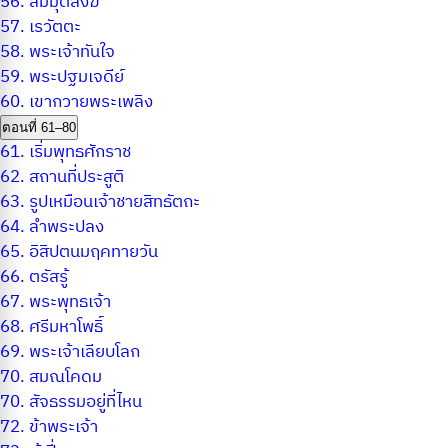
56.
สมมุติสงฆ์
57.
เรวัตตะ
58.
พระเจ้าทันใจ
59.
พระปฐมเจดีย์
60.
เขากวายพระเพลิง
ตอนที่ 61–80
61.
เริ่มพุทธศักราช
62.
สถานที่ประสูติ
63.
รูปเหมือนเจ้าชายสิทธัตถะ
64.
ลำพระปลง
65.
อิสิปตนมฤคทายวัน
66.
ตรัสรู้
67.
พระพุทธเจ้า
68.
ศรีมหาโพธิ์
69.
พระเจ้าเลียบโลก
70.
สมณโคดม
70.
สัจธรรมอยู่ที่ไหน
72.
ข้าพระเจ้า