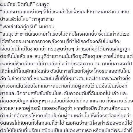
ผมมักจะปิดทันที” ผมพูด
“ฉันอธิบายแบบง่ายๆ ก็ได้ เธอเข้าใจเรื่องกลไกการกลับชาติมาเกิด
บ้างแล้วใช่ไหม” ภาสุธาถาม
“พอเข้าใจอยู่ครับ” ผมตอบ
“สมมุติว่าชาตินี้เธอเคยทำเรื่องไม่ดีกับใครคนหนึ่ง ซึ่งนั่นเท่ากับเธอ
ได้สร้างกระบวนการทางพลังงาน ที่ทำให้เธอต้องกลับไปเผชิญ
เงื่อนไขนี้ใหม่ในชาติหน้า หรือพูดง่ายๆ ว่า เธอทั้งคู่ได้มีพันธสัญญา
ต่อกันไปแล้ว และสมมุติว่าเขาคนนั้นเกิดอุบัติเหตุและตายไปก่อน แต่
เธอยังมีชีวิตยืนยาวไม่ตายสักที กว่าที่เธอจะตาย คน คนนั้นอาจจะไป
เกิดใหม่ที่ไหนสักแห่งแล้ว ดังนั้นการที่เธอทั้งคู่จะโคจรมาเจอกันใหม่
อีก ในช่วงเวลาที่เหมาะสมในพื้นที่ที่เหมาะสม และโดยเฉพาะอย่างยิ่ง
มาเจอกันในเงื่อนไขที่เหมาะสมตามที่เคยผูกกันไว้ มันจึงเป็นเรื่องที่
ยากและมีความสลับซับซ้อนในระดับควอนตัมที่ฉันบอกไปแล้ว และ
ที่สุดของปัญหาคือทุกๆ คนล้วนมีเงื่อนไขที่หลากหลาย ทั้งหลายเรื่อง
ราวและหลายคู่กรณี เธอลองคิดดูว่า หากต้องมีพนักงานสักคนมา
ทำหน้าที่จัดสรรให้เกิดเงื่อนไขกับผู้คนเหล่านั้น ซึ่งที่จริงต้องเรียกว่า
จัดสรรให้กับคนทั้งโลกเลยก็ว่าได้ เธอคิดว่าจะมีใครทำเรื่องพวกนี้ได้
ต่อให้เป็นฉันที่เปรียบเสมือนเป็นแม่ของพวกเธอ หรือแม้แต่พระเจ้าที่