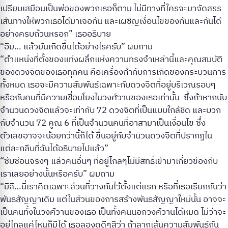
เปรียบเสมือนเป็นพ่อของพวกเธอก็ตาม ไม่มีทางที่ใครจะมาจัดสรร
เส้นทางให้พวกเธอได้มาเจอกัน และเผชิญเงื่อนไขของกันและกันได้
อย่างครบถ้วนหรอก” เธออธิบาย
“อืม… แล้วมันเกิดขึ้นได้อย่างไรครับ” ผมถาม
“ตำแหน่งที่ตั้งของแท่งผลึกแห่งความทรงจำเหล่านี้และคุณสมบัติ
ของดวงจิตของเธอทุกคน คือเครื่องกำกับการเกิดของกระบวนการ
ทั้งหมด เธอจะมีความสัมพันธ์เฉพาะกับดวงจิตที่อยู่บริเวณรอบๆ
หรือกับคนที่มีความเชื่อมโยงในวงศ์วานของเธอเท่านั้น ซึ่งถ้าหากนับ
จำนวนดวงจิตแล้วจะเท่ากับ 72 ดวงจิตที่เป็นแบบใกล้ชิด และบวก
กับจำนวน 72 คูณ 6 ที่เป็นจำนวนคนที่อาสามาเป็นเงื่อนไข ซึ่ง
ตัวเลขอาจจะน้อยกว่านี้ก็ได้ ขึ้นอยู่กับจำนวนดวงจิตที่ปรากฏใน
แต่ละกลีบที่ฉันได้อธิบายไปแล้ว”
“ซับซ้อนจริงๆ แล้วคนอื่นๆ ที่อยู่ไกลๆไม่มีสิทธิ์เข้ามาเกี่ยวข้องกับ
เราเลยอย่างนั้นหรือครับ” ผมถาม
“มีสิ…นี่เราคิดเฉพาะส่วนที่วางกันไว้ตั้งแต่แรก หรือที่เธอเรียกกันว่า
พันธสัญญาเดิม แต่ในส่วนของการสร้างพันธสัญญาใหม่นั้น อาจจะ
เป็นคนทั้งในวงศ์วานของเธอ เป็นทั้งคนนอกวงศ์วานได้หมด ไม่ว่าจะ
อยู่ไกลแค่ไหนก็มีได้ เธอลองดูดีๆสิว่า ถ้าลากเส้นความสัมพันธ์กัน