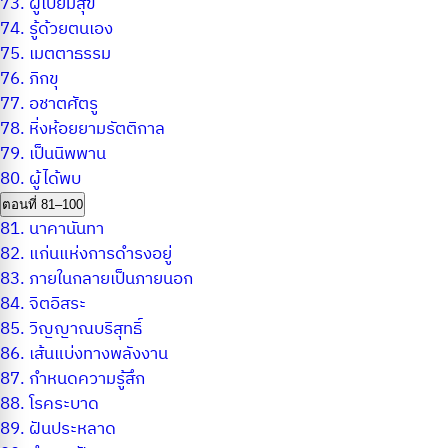
73.
ผู้เปี่ยมสุข
74.
รู้ด้วยตนเอง
75.
เมตตาธรรม
76.
ภิกขุ
77.
อชาตศัตรู
78.
หิ่งห้อยยามรัตติกาล
79.
เป็นนิพพาน
80.
ผู้ได้พบ
ตอนที่ 81–100
81.
นาคานันทา
82.
แก่นแห่งการดำรงอยู่
83.
ภายในกลายเป็นภายนอก
84.
จิตอิสระ
85.
วิญญาณบริสุทธิ์
86.
เส้นแบ่งทางพลังงาน
87.
กำหนดความรู้สึก
88.
โรคระบาด
89.
ฝันประหลาด