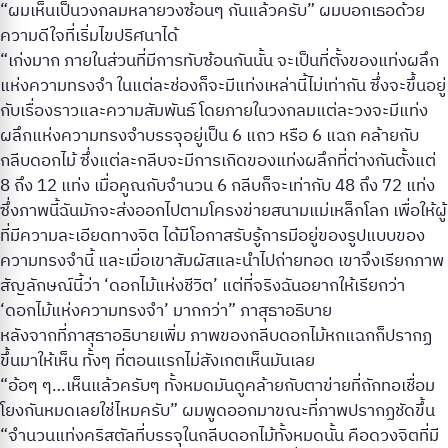
“ผมเห็นเป็นวงกลมหลายวงซ้อนๆ กันแล้วครับ” ผมบอกเธอด้วย
ความดีใจที่เริ่มไขปริศนาได้
“เก่งมาก ภายในส่วนที่มีการทับซ้อนกันนั้น จะเป็นที่ตั้งของแท่งผลึก
แห่งความทรงจำ ในแต่ละช่องก็จะมีแท่งเหล่านี้ไม่เท่ากัน ซึ่งจะขึ้นอยู่
กับเรื่องราวและความสัมพันธ์ โดยภายในวงกลมแต่ละวงจะมีแท่ง
ผลึกแห่งความทรงจำบรรจุอยู่เป็น 6 แถว หรือ 6 แฉก คล้ายกับ
กลีบดอกไม้ ซึ่งแต่ละกลีบจะมีการเกิดของแท่งผลึกที่ต่างกันตั้งแต่
8 ถึง 12 แท่ง เมื่อคูณกับจำนวน 6 กลีบก็จะเท่ากับ 48 ถึง 72 แท่ง
ซึ่งภาพนี้ฉันมักจะส่งออกไปตามโครงข่ายสนามแม่เหล็กโลก เพื่อให้ผู้
ที่มีความละเอียดทางจิต ได้มีโอกาสรับรู้การมีอยู่ของรูปแบบของ
ความทรงจำนี้ และเมื่อเขาสัมผัสและนำไปถ่ายทอด เขาจึงเรียกภาพ
สัญลักษณ์นี้ว่า ‘ดอกไม้แห่งชีวิต’ แต่ที่จริงฉันอยากให้เรียกว่า
‘ดอกไม้แห่งความทรงจำ’ มากกว่า” ภาสุธาอธิบาย
หลังจากที่ภาสุธาอธิบายเพิ่ม ภาพของกลีบดอกไม้หกแฉกก็ปรากฏ
ขึ้นมาให้เห็น ทั้งๆ ที่ตอนแรกไม่สังเกตเห็นมันเลย
“อ้อๆ ๆ…เห็นแล้วครับๆ ทั้งหมดมันดูคล้ายกับตาข่ายที่ถักทอเชื่อม
โยงกันหมดเลยใช่ไหมครับ” ผมพูดออกมาขณะที่ภาพปรากฏชัดขึ้น
“จำนวนแท่งคริสตัลที่บรรจุในกลีบดอกไม้ทั้งหมดนั้น คือดวงจิตที่มี