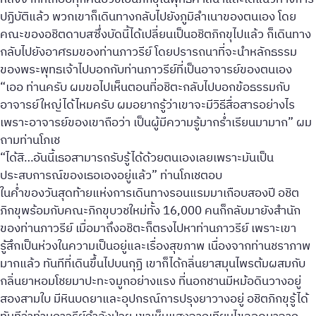
ปฏิบัติแล้ว พวกเขาก็เดินทางกลับไปยังภูมิลำเนาของตนเอง โดย
คณะของอชิตดาบสซึ่งบัดนี้ได้เปลี่ยนเป็นอชิตภิกขุไปแล้ว ก็เดินทาง
กลับไปยังอาศรมของท่านภาวรีย์ โดยปรารถนาที่จะนำหลักธรรม
ของพระพุทธเจ้าไปบอกกับท่านภาวรีย์ที่เป็นอาจารย์ของตนเอง
“เออ ท่านครับ ผมขอไปเห็นตอนที่อชิตะกลับไปบอกข้อธรรมกับ
อาจารย์ใหญ่ได้ไหมครับ ผมอยากรู้ว่าเขาจะมีวิธีสื่อสารอย่างไร
เพราะอาจารย์ของเขาถือว่า เป็นผู้มีความรู้มากร่ำเรียนมามาก” ผม
ถามท่านโภเช
“ได้สิ…อันนี้เธอสามารถรับรู้ได้ด้วยตนเองเลยเพราะมันเป็น
ประสบการณ์ของเธอเองอยู่แล้ว” ท่านโภเชตอบ
ในค่ำของวันสุดท้ายแห่งการเดินทางรอนแรมมาเกือบสองปี อชิต
ภิกขุพร้อมกับคณะภิกขุบวชใหม่ทั้ง 16,000 คนก็กลับมายังสำนัก
ของท่านภาวรีย์ เมื่อมาถึงอชิตะก็ตรงไปหาท่านภาวรีย์ เพราะเขา
รู้สึกเป็นห่วงในความเป็นอยู่และเรื่องสุขภาพ เนื่องจากท่านชราภาพ
มากแล้ว ทันทีที่เดินขึ้นไปบนกุฏิ เขาก็ได้กลิ่นยาสมุนไพรต้มผสมกับ
กลิ่นยาหอมโชยมาปะทะจมูกอย่างแรง ที่นอกชานมีหม้อดินวางอยู่
สองสามใบ มีหินบดยาและอุปกรณ์การปรุงยาวางอยู่ อชิตภิกขุรู้ได้