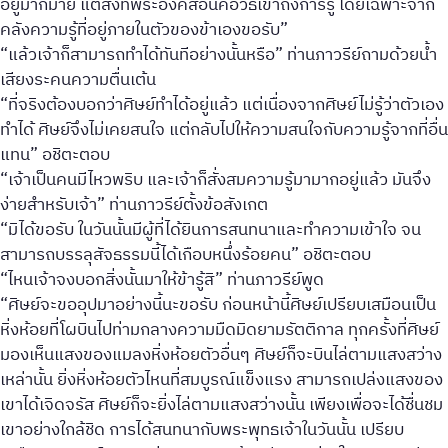
อยู่มากมาย แต่สิ่งที่พระองค์สอนคือวิธีเข้าถึงการรู้ โดยเฉพาะจาก
คลังความรู้ที่อยู่ภายในตัวของข้าเองขอรับ”
“แล้วเจ้าก็สามารถทำได้ทันทีอย่างนั้นหรือ” ท่านภาวรีย์ถามด้วยน้ำ
เสียงระคนความตื่นเต้น
“ที่จริงต้องบอกว่าศิษย์ทำได้อยู่แล้ว แต่เนื่องจากศิษย์ไม่รู้ว่าตัวเอง
ทำได้ ศิษย์จึงไม่เคยสนใจ แต่กลับไปให้ความสนใจกับความรู้จากที่อื่น
แทน” อชิตะตอบ
“เจ้าเป็นคนมีไหวพริบ และเจ้าก็สั่งสมความรู้มามากอยู่แล้ว มันจึง
ง่ายสำหรับเจ้า” ท่านภาวรีย์ตั้งข้อสังเกต
“มิได้ขอรับ ในวันนั้นมีผู้ที่ได้ยินการสนทนาและทำความเข้าใจ จน
สามารถบรรลุสัจธรรมนี้ได้เกือบหนึ่งร้อยคน” อชิตะตอบ
“ไหนเจ้าจงบอกสิ่งนั้นมาให้ข้ารู้สิ” ท่านภาวรีย์พูด
“ศิษย์จะขออุปมาอย่างนี้นะขอรับ ก่อนหน้านี้ศิษย์เปรียบเสมือนเป็น
หิ่งห้อยที่โผบินไปท่ามกลางความมืดมิดยามรัตติกาล ทุกครั้งที่ศิษย์
มองเห็นแสงของแมลงหิ่งห้อยตัวอื่นๆ ศิษย์ก็จะบินไล่ตามแสงสว่าง
เหล่านั้น ยิ่งหิ่งห้อยตัวไหนที่สมบูรณ์แข็งแรง สามารถเปล่งแสงของ
เขาได้เจิดจรัส ศิษย์ก็จะยิ่งไล่ตามแสงสว่างนั้น เพียงเพื่อจะได้ชื่นชม
เขาอย่างใกล้ชิด การได้สนทนากับพระพุทธเจ้าในวันนั้น เปรียบ