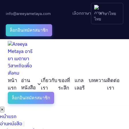
เลือกภาษา
info@areeyametaya.com
ภาษาไทย
ล็อกอิน/สมัครสมาชิก
หน้า
อ่าน
เกี่ยวกับ
ของที่
แกล
บทความ
ติดต่อ
หนังสือ
แรก
เรา
ระลึก
เลอรี
เรา
ล็อกอิน/สมัครสมาชิก
✕
หน้าแรก
อ่านหนังสือ