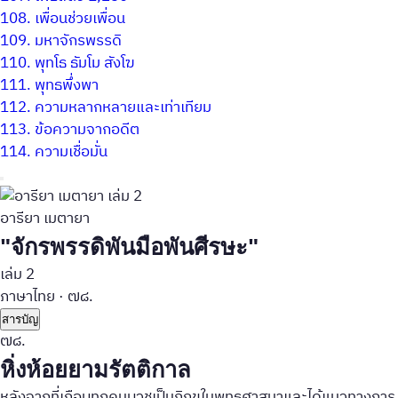
108.
เพื่อนช่วยเพื่อน
109.
มหาจักรพรรดิ
110.
พุทโธ ธัมโม สังโฆ
111.
พุทธพึ่งพา
112.
ความหลากหลายและเท่าเทียม
113.
ข้อความจากอดีต
114.
ความเชื่อมั่น
อารียา เมตายา
"จักรพรรดิพันมือพันศีรษะ"
เล่ม 2
ภาษาไทย
·
๗๘.
สารบัญ
๗๘.
หิ่งห้อยยามรัตติกาล
หลังจากที่เกือบทุกคนบวชเป็นภิกขุในพุทธศาสนาและได้แนวทางการ