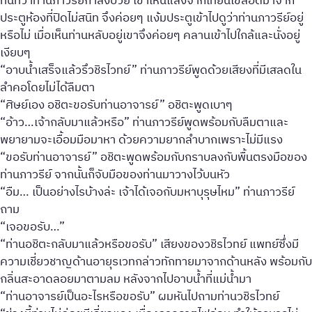
ทันทีว่าท่านภาวรีย์กำลังป่วย เขาเห็นแสงจากเทียนไขลอดมาจาก
ประตูห้องที่ปิดไม่สนิท จึงค่อยๆ แง้มประตูเข้าไปดูว่าท่านภาวรีย์อยู่
หรือไม่ เมื่อเห็นท่านหลับอยู่เขาจึงค่อยๆ คลานเข้าไปใกล้และนั่งอยู่
เงียบๆ
“อาบน้ำเสร็จแล้วรึวชิรไวทย์” ท่านภาวรีย์พูดด้วยเสียงที่มีเสลดใน
ลำคอโดยไม่ได้ลืมตา
“ศิษย์เอง อชิตะขอรับท่านอาจารย์” อชิตะพูดเบาๆ
“อ้าว…เจ้ากลับมาแล้วหรือ” ท่านภาวรีย์พูดพร้อมกับลืมตาและ
พยายามจะเอื้อมมือมาหา ด้วยความยากลำบากเพราะไม่มีแรง
“ขอรับท่านอาจารย์” อชิตะพูดพร้อมกับกราบลงกับพื้นตรงมือของ
ท่านภาวรีย์ จากนั้นก็จับมือของท่านมาวางไว้บนหัว
“อืม… เป็นอย่างไรบ้างล่ะ เจ้าได้เจอกับมหาบุรุษไหม” ท่านภาวรีย์
ถาม
“เจอขอรับ…”
“ท่านอชิตะกลับมาแล้วหรือขอรับ” เสียงของวชิรไวทย์ แพทย์ซึ่งมี
ความเชี่ยวชาญด้านอายุรเวทกล่าวทักทายมาจากด้านหลัง พร้อมกับ
กลิ่นสะอาดลอยมาตามลม หลังจากไปอาบน้ำที่แม่น้ำมา
“ท่านอาจารย์เป็นอะไรหรือขอรับ” ผมหันไปถามท่านวชิรไวทย์