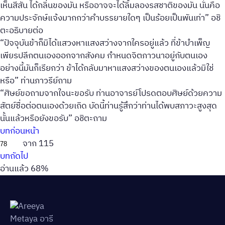
เห็นสีสัน ได้กลิ่นของมัน หรืออาจจะได้ลิ้มลองรสชาติของมัน นั่นคือ
ความประจักษ์แจ้งมากกว่าคำบรรยายใดๆ เป็นร้อยเป็นพันเท่า” อชิ
ตะอธิบายต่อ
“ปัจจุบันข้าก็มิได้แสวงหาแสงสว่างจากใครอยู่แล้ว ที่ข้าบำเพ็ญ
เพียรปลีกตนเองออกจากสังคม กำหนดจิตภาวนาอยู่กับตนเอง
อย่างนี้มันก็เรียกว่า ข้าได้กลับมาหาแสงสว่างของตนเองแล้วมิใช่
หรือ” ท่านภาวรีย์ถาม
“ศิษย์ขอถามจากใจนะขอรับ ท่านอาจารย์โปรดตอบศิษย์ด้วยความ
สัตย์ซื่อต่อตนเองด้วยเถิด บัดนี้ท่านรู้สึกว่าท่านได้พบสภาวะสูงสุด
นั้นแล้วหรือยังขอรับ” อชิตะถาม
บทก่อนหน้า
จาก 115
บทถัดไป
อ่านแล้ว 68%