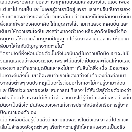
เสมือนพระองค์มาบอกว่า เราทุกคนล้วนมีแสงสว่างในตนเอง เพียง
แต่เราไม่เคยเห็นและไม่เคยรู้ว่าเรามีอยู่ เพราะเราเคยชินกับการมอง
เห็นแต่แสงสว่างของผู้อื่น จนเราลืมไปว่าตนเองก็มีเหมือนกัน ดังนั้น
สิ่งแรกที่พระองค์บอกคือ ให้หยุดการไล่ตามหาแสงจากคนอื่น และ
หันมาให้ความสนใจกับแสงสว่างของตัวเอง หรือพูดอีกนัยหนึ่งคือ
หยุดการให้ความสำคัญกับปัญญาที่ได้รับจากภายนอก และหันมาก
ลับมาใส่ใจกับปัญญาจากภายใน”
“ตราบใดที่หิ่งห้อยน้อยตัวนั้นยังโบยบินอยู่ในความมืดมิด เขาจะไม่มี
วันเห็นแสงสว่างของตัวเอง เพราะไม่มีสิ่งใดเป็นตัวสะท้อนให้กับแสง
ของเขา แต่ถ้าเขาหยุดบินและลงไปเกาะกับสิ่งใดสิ่งหนึ่ง เมื่อเขาลง
ไปเกาะกับสิ่งนั้น เขาก็จะพบว่าเขามีแสงสว่างในตัวเองที่สะท้อนมา
จากสิ่งต่างๆ จนปรากฏเป็นอะไรต่อมิอะไรที่เขาไม่เคยรู้จักมาก่อน
และนี่คือช่วงเวลาของประสบการณ์ ที่เราจะได้สัมผัสรู้ด้วยตัวเองว่า
อะไรเป็นอะไร เราจะได้เห็นว่าถัดจากการได้รู้ว่าตัวเองมีแสงสว่างนั้น
มันจะเป็นสิ่งใด มันคือช่วงเวลาแห่งการประจักษ์แจ้งหรือการรู้จาก
ปัญญาของตัวเอง
เมื่อหิ่งห้อยน้อยรู้ตัวแล้วว่าเขามีแสงสว่างในตัวเอง จากนี้ไปเขาจะ
เริ่มไปสำรวจยังจุดต่างๆ เพื่อทำความรู้จักโลกแห่งความเป็นจริง