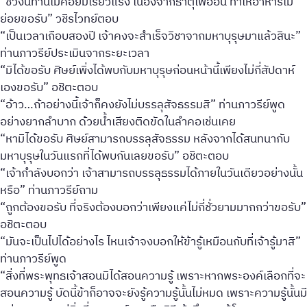
“ช่วงนี้ท่านไม่ค่อยมีเรี่ยวแรง เนื่องจากธาตุไฟอ่อน ทำให้อาหารไม่
ย่อยขอรับ” วชิรไวทย์ตอบ
“เป็นเวลาเกือบสองปี เจ้าคงจะสำเร็จวิชาจากมหาบุรุษมาแล้วสินะ”
ท่านภาวรีย์ประเมินจากระยะเวลา
“มิได้ขอรับ ศิษย์เพิ่งได้พบกับมหาบุรุษก่อนหน้านี้เพียงไม่กี่สัปดาห์
เองขอรับ” อชิตะตอบ
“อ้าว…ถ้าอย่างนี้เจ้าก็คงยังไม่บรรลุสัจธรรมสิ” ท่านภาวรีย์พูด
อย่างยากลำบาก ด้วยน้ำเสียงติดขัดในลำคอเช่นเคย
“หามิได้ขอรับ ศิษย์สามารถบรรลุสัจธรรม หลังจากได้สนทนากับ
มหาบุรุษในวันแรกที่ได้พบกันเลยขอรับ” อชิตะตอบ
“เจ้ากำลังบอกว่า เจ้าสามารถบรรลุธรรมได้ภายในวันเดียวอย่างนั้น
หรือ” ท่านภาวรีย์ถาม
“ถูกต้องขอรับ ที่จริงต้องบอกว่าเพียงแค่ไม่กี่ชั่วยามมากกว่าขอรับ”
อชิตะตอบ
“มันจะเป็นไปได้อย่างไร ไหนเจ้าจงบอกให้ข้ารู้เหมือนกับที่เจ้ารู้มาสิ”
ท่านภาวรีย์พูด
“สิ่งที่พระพุทธเจ้าสอนมิได้สอนความรู้ เพราะหากพระองค์เลือกที่จะ
สอนความรู้ บัดนี้ข้าก็อาจจะยังรู้ความรู้นั้นไม่หมด เพราะความรู้นั้นมี