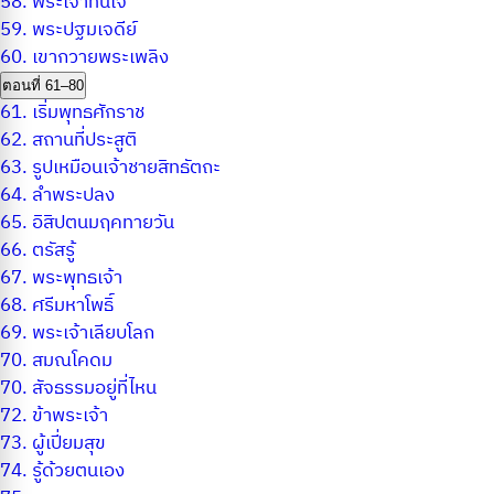
58.
พระเจ้าทันใจ
59.
พระปฐมเจดีย์
60.
เขากวายพระเพลิง
ตอนที่ 61–80
61.
เริ่มพุทธศักราช
62.
สถานที่ประสูติ
63.
รูปเหมือนเจ้าชายสิทธัตถะ
64.
ลำพระปลง
65.
อิสิปตนมฤคทายวัน
66.
ตรัสรู้
67.
พระพุทธเจ้า
68.
ศรีมหาโพธิ์
69.
พระเจ้าเลียบโลก
70.
สมณโคดม
70.
สัจธรรมอยู่ที่ไหน
72.
ข้าพระเจ้า
73.
ผู้เปี่ยมสุข
74.
รู้ด้วยตนเอง