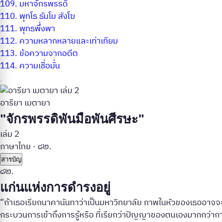
109.
มหาจักรพรรดิ
110.
พุทโธ ธัมโม สังโฆ
111.
พุทธพึ่งพา
112.
ความหลากหลายและเท่าเทียม
113.
ข้อความจากอดีต
114.
ความเชื่อมั่น
อารียา เมตายา
"จักรพรรดิพันมือพันศีรษะ"
เล่ม 2
ภาษาไทย
·
๘๒.
สารบัญ
๘๒.
แก่นแห่งการดำรงอยู่
“ถ้าเธอเรียกนาคานันทาว่าเป็นมหาวิทยาลัย ภาพในหัวของเธออาจจะ
กระบวนการเข้าถึงการรู้หรือ ที่เรียกว่าปัญญาของตนเองมากกว่าการ