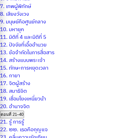
7.
เทพผู้พิทักษ์
8.
เสียงวังเวง
9.
มนุษย์คือศูนย์กลาง
10.
มหายุค
11.
มิติที่ 4 และมิติที่ 5
12.
ปัจจัยที่เอื้ออำนวย
13.
ข้อจำกัดในการสื่อสาร
14.
สร้างแบบพระเจ้า
15.
ทักษะการหยุดเวลา
16.
กายา
17.
จิตผู้สร้าง
18.
สมาธิจิต
19.
เชื่อมโยงเหนี่ยวนำ
20.
อำนาจจิต
ตอนที่ 21–40
21.
รู้ การรู้
22.
๒๒. เธอคือกุญแจ
23.
คลื่นความรักเทียม