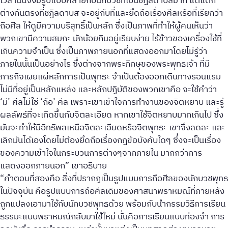
เวลานั้นจึงมีรูปแบบคล้ายกับนักบวชที่เป็นชฎิลดาบสมาก แต่แตก
ต่างกันตรงที่ชฎิลดาบส จะอยู่กับที่และยึดถือเรื่องศีลหรือที่เรียกว่า
ถือศีล ให้ดูมีความบริสุทธิ์เป็นหลัก ซึ่งเป็นภาพที่ทำให้ผู้คนเห็นว่า
พวกเขามีความสมถะ มักน้อยกินอยู่เรียบง่าย ไร้ข้าวของเครื่องใช้ที่
เกินความจำเป็น ซึ่งเป็นภาพภายนอกที่แสดงออกมาโดยไม่รู้ว่า
ภายในนั้นเป็นอย่างไร ซึ่งต่างจากพระภิกษุของพระพุทธเจ้า ที่มี
ภารกิจเผยแผ่หลักการเป็นพุทธะ จำเป็นต้องออกเดินทางรอนแรม
ไม่มีที่อยู่เป็นหลักแหล่ง และหลักปฏิบัติของพวกเขาคือ จะใช้คำว่า
‘มี’ ศีลไม่ใช่ ‘ถือ’ ศีล เพราะเขาเข้าใจการทำงานของจิตหยาบ และรู้
ผลลัพธ์ที่จะเกิดขึ้นกับจิตละเอียด หากเขาใช้จิตหยาบมากเกินไป ซึ่ง
มันจะทำให้มีอิทธิพลเหนือจิตละเอียดหรือจิตพุทธะ เขาจึงลดละ และ
เลิกมันได้เองโดยไม่ต้องยึดถือเรื่องกฎข้อบังคับใดๆ ซึ่งจะเป็นเรื่อง
ของความเข้าใจในกระบวนการต่างๆจากภายใน มากกว่าการ
แสดงออกภายนอก” เขาอธิบาย
“คำตอบที่สองคือ สิ่งที่ปรากฏเป็นรูปแบบการถือศีลของนักบวชพุทธ
ในปัจจุบัน คือรูปแบบการถือศีลเดิมของศาสนาพราหมณ์ที่ภายหลัง
ถูกแปลงเอามาใช้กับนักบวชพุทธด้วย พร้อมกับนำกรรมวิธีการเรียน
ธรรมะแบบพราหมณ์กลับมาใช้ใหม่ นั่นคือการเรียนแบบท่องจำ การ