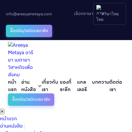
เลือกภาษา
info@areeyametaya.com
ภาษาไทย
ล็อกอิน/สมัครสมาชิก
หน้า
อ่าน
เกี่ยวกับ
ของที่
แกล
บทความ
ติดต่อ
แรก
หนังสือ
เรา
ระลึก
เลอรี
เรา
ล็อกอิน/สมัครสมาชิก
✕
หน้าแรก
อ่านหนังสือ