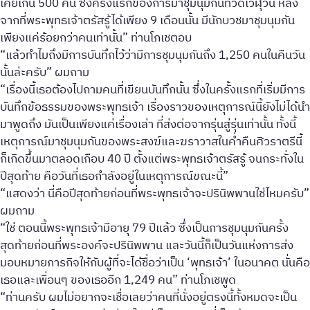
เคยเกิน 500 คน ซึ่งครั้งแรกของการมาชุมนุมกันที่วัดเวฬุวัน หลัง
จากที่พระพุทธเจ้าตรัสรู้ได้เพียง 9 เดือนนั้น มีนักบวชมาชุมนุมกัน
เพียงแค่ร้อยกว่าคนเท่านั้น” ท่านโภเชตอบ
“แล้วทำไมถึงมีการบันทึกไว้ว่ามีการชุมนุมกันถึง 1,250 คนในคืนวัน
นั้นล่ะครับ” ผมถาม
“เรื่องนี้เธอต้องไปถามคนที่เขียนบันทึกนั้น ซึ่งในครั้งแรกที่เริ่มมีการ
บันทึกข้อธรรมของพระพุทธเจ้า เรื่องราวของเหตุการณ์นี้ยังไม่ได้นำ
มาพูดถึง มันเป็นเพียงแค่เรื่องเล่า ที่ส่งต่อจากรุ่นสู่รุ่นเท่านั้น ทั้งนี้
เหตุการณ์มาชุมนุมกันของพระสงฆ์และฆราวาสในค่ำคืนศิวราตรีนี้
ก็เกิดขึ้นมาตลอดเกือบ 40 ปี ตั้งแต่พระพุทธเจ้าตรัสรู้ จนกระทั่งใน
ปีสุดท้าย คือวันที่เธอกำลังอยู่ในเหตุการณ์ขณะนี้”
“แสดงว่า นี่คือปีสุดท้ายก่อนที่พระพุทธเจ้าจะปรินิพพานใช่ไหมครับ”
ผมถาม
“ใช่ ตอนนี้พระพุทธเจ้ามีอายุ 79 ปีแล้ว ซึ่งเป็นการชุมนุมกันครั้ง
สุดท้ายก่อนที่พระองค์จะปรินิพพาน และวันนี้ก็เป็นวันแห่งการส่ง
มอบหมายภารกิจให้กับผู้ที่จะได้ชื่อว่าเป็น ‘พุทธเจ้า’ ในอนาคต นั่นคือ
เธอและเพื่อนๆ ของเธออีก 1,249 คน” ท่านโภเชพูด
“ท่านครับ ผมไม่อยากจะเชื่อเลยว่าคนที่นั่งอยู่ตรงนี้ทั้งหมดจะเป็น