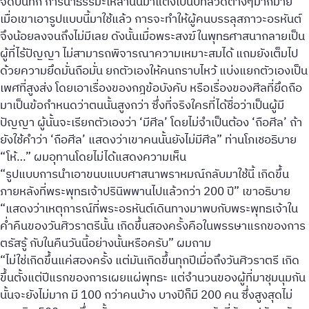
จดบันทึก การนำธรรมะเหล่านั้นมาแต่งเป็นบทสวดต่างๆมากมาย
เมื่อเขาเอารูปแบบนี้มาใช้แล้ว การจะทำให้ผู้คนบรรลุสภาวะอรหันต์
จึงน้อยลงจนถึงไม่มีเลย ดังนั้นเมื่อพระสงฆ์ในพุทธศาสนากลายเป็น
ผู้ที่ไร้ปัญญา ไม่สามารถพิจารณาความเหมาะสมได้ แถมยังเต็มไป
ด้วยความยึดมั่นถือมั่น ยกตัวเองให้คนกราบไหว้ แบ่งแยกตัวเองเป็น
เพศที่สูงส่ง โดยเอาเรื่องของกฎข้อบังคับ หรือเรื่องของศีลที่ยึดถือ
มาเป็นข้อกำหนดว่าตนนั้นสูงกว่า ซึ่งที่จริงใครที่ได้ชื่อว่าเป็นผู้มี
ปัญญา ผู้นั้นจะเรียกตัวเองว่า ‘มีศีล’ โดยไม่จำเป็นต้อง ‘ถือศีล’ ถ้า
ยังใช้คำว่า ‘ถือศีล’ แสดงว่าเขาคนนั้นยังไม่มีศีล” ท่านโภเชอธิบาย
“โห้…” ผมอุทานโดยไม่ได้แสดงความเห็น
“รูปแบบการนำเอาขนบแบบศาสนาพราหมณ์กลับมาใช้นี้ เกิดขึ้น
ภายหลังที่พระพุทธเจ้าปรินิพพานไปแล้วกว่า 200 ปี” เขาอธิบาย
“แสดงว่าเหตุการณ์ที่พระอรหันต์เดินทางมาพบกับพระพุทธเจ้าใน
ค่ำคืนของวันศิวราตรีนั้น เกิดขึ้นสองครั้งคือในพรรษาแรกของการ
ตรัสรู้ กับในคืนวันนี้อย่างนั้นหรือครับ” ผมถาม
“ไม่ใช่เกิดขึ้นแค่สองครั้ง แต่มันเกิดขึ้นทุกปีเมื่อถึงวันศิวราตรี เกิด
ขึ้นตั้งแต่ปีแรกของการเผยแผ่พุทธะ แต่จำนวนของผู้ที่มาชุมนุมกัน
นั้นจะยังไม่มาก มี 100 กว่าคนบ้าง บางปีก็มี 200 คน ซึ่งสูงสุดไม่