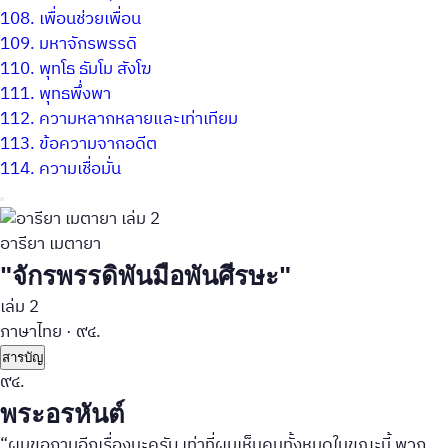
108.
เพื่อนช่วยเพื่อน
109.
มหาจักรพรรดิ
110.
พุทโธ ธัมโม สังโฆ
111.
พุทธพึ่งพา
112.
ความหลากหลายและเท่าเทียม
113.
ข้อความจากอดีต
114.
ความเชื่อมั่น
อารียา เมตายา
"จักรพรรดิพันมือพันศีรษะ"
เล่ม 2
ภาษาไทย
·
๙๔.
สารบัญ
๙๔.
พระอรหันต์
“ผมขอถามอีกเรื่องนะครับ เท่าที่ผมเห็นคนทั้งหมดในขณะนี้ พวก