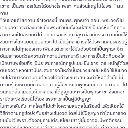
เขาจะเป็นพระอรหันต์ได้อย่างไร เพราะคนส่วนใหญ่ไม่ใช่พระ” ผม
ถาม
“ฉันขอแก้ไขความเข้าใจตรงนี้แทนพระพุทธเจ้าเลยนะ พระองค์ไม่
เคยบอกว่าจะต้องบวชเป็นพระเท่านั้นถึงจะมีสิทธิ์เป็นอรหันต์ ทุกคน
สามารถเป็นอรหันต์ได้ คนที่ครองเรือน มีลูก มีสามีภรรยา คนที่ยังใช้
ชีวิตทางโลกแบบมนุษย์ทั่วๆ ไป เป็นผู้ที่สามารถใช้ประสาทสัมผัสรับรู้
ทางกายได้ทุกช่องทาง เพียงแต่เขาจะใช้มันด้วยจิตที่เป็นพุทธะ จิต
อันประกอบด้วยความรักความปรารถนาดี และการเป็นจิตที่ผ่องใส
เบิกบานพร้อมที่จะมีประสบการณ์ทุกรูปแบบ ซึ่งเขาจะตระหนักรู้ด้วย
ตนเองว่า หากเขามีประสบการณ์เหล่านั้นอย่างเมามัน หรือใช้มันมาก
จนไม่สามารถควบคุมตัวเองได้อย่างเหมาะสม จะทำให้จิตสำนึกที่มี
ความรู้สึกหยาบนั้น กลบความรู้สึกของจิตพุทธะ ที่มีความละเอียดไป
จนหมดสิ้น เมื่อนั้นก็เท่ากับเขาได้สูญเสียการเป็นพุทธะ เขาจึงมักจะ
ระมัดระวังเรื่องนี้ได้เอง เพราะเขาเป็นผู้มีปัญญา
ในทางกลับกัน หากใครที่ไม่เข้าใจความสมดุลในเรื่องนี้ แล้วเลือกใช้
วิธีทำตามกฎข้อบังคับอย่างเข้มงวด โดยไม่ใช้ปัญญา ทำโดยการกด
ข่มมันไว้ เพราะต้องอยู่ภายใต้ระเบียบ เขาผู้นั้นอาจจะมีพฤติกรรม
ภายนอกที่แสดงออกมาว่าสามารถควบคุมตัวเองได้ แต่อาจจะขาด