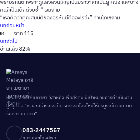
พระอรหันต์ เพราะดูแล้วส่วนใหญ่เป็นฆราวาสที่เป็นผู้หญิง และบาง
คนก็เป็นเด็กด้วยซ้ำ” ผมถาม
“เธอคิดว่าคุณสมบัติของอรหันต์คืออะไรล่ะ” ท่านโภเชถาม
บทก่อนหน้า
จาก 115
บทถัดไป
อ่านแล้ว 82%
บริษัท อารียา เมตายา วิสาหกิจเพื่อสังคม มีเป้าหมายการดำเนินงาน
สูงสุดคือ "เราจะสร้างสรรค์อารยธรรมโลกใหม่ให้บริบูรณ์ด้วยความ
รักความเมตตา"
083-2447567
หมายเลขโทรศัพท์