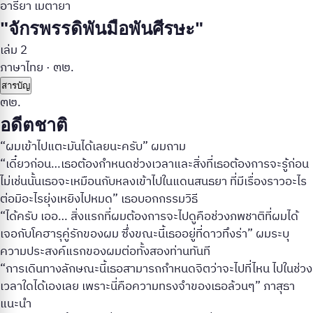
อารียา เมตายา
"จักรพรรดิพันมือพันศีรษะ"
เล่ม 2
ภาษาไทย
·
๓๒.
สารบัญ
๓๒.
อดีตชาติ
“ผมเข้าไปแตะมันได้เลยนะครับ” ผมถาม
“เดี๋ยวก่อน…เธอต้องกำหนดช่วงเวลาและสิ่งที่เธอต้องการจะรู้ก่อน
ไม่เช่นนั้นเธอจะเหมือนกับหลงเข้าไปในแดนสนธยา ที่มีเรื่องราวอะไร
ต่อมิอะไรยุ่งเหยิงไปหมด” เธอบอกกรรมวิธี
“ได้ครับ เออ… สิ่งแรกที่ผมต้องการจะไปดูคือช่วงภพชาติที่ผมได้
เจอกับโคฮารุคู่รักของผม ซึ่งขณะนี้เธออยู่ที่ดาวทึงร่า” ผมระบุ
ความประสงค์แรกของผมต่อทั้งสองท่านทันที
“การเดินทางลักษณะนี้เธอสามารถกำหนดจิตว่าจะไปที่ไหน ไปในช่วง
เวลาใดได้เองเลย เพราะนี่คือความทรงจำของเธอล้วนๆ” ภาสุธา
แนะนำ