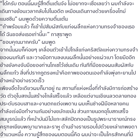
“ได้ครับ ตอนนี้ผมรู้สึกตื่นเต้นจัง ไม่อยากจะเชื่อเลยว่า ผมกำลังจะ
เดินทางย้อนเวลากลับไปในอดีต เหมือนเดินทางด้วยเครื่องไทม์
แมชชีน” ผมพูดด้วยความตื่นเต้น
“ถ้าพร้อมแล้ว ก็เข้าไปสัมผัสกับแท่งผลึกแห่งความทรงจำของเธอ
ได้ ฉันขอส่งเธอเท่านี้นะ” ภาสุธาพูด
“ขอบคุณมากครับ” ผมพูด
จากนั้นผมก็ค่อยๆ เคลื่อนตัวเข้าไปใกล้แท่งคริสตัลแห่งความทรงจำ
ของผมทันที และวางมือทาบลงบนผลึกนั้นอย่างแผ่วเบา โดยมืออีก
ข้างยังคงจับมือของท่านโภเชไว้เช่นเดิม ทันทีที่มือของผมสัมผัสกับ
ผลึกแก้ว สิ่งที่ปรากฏตรงหน้าคือภาพของตนเองกำลังพุ่งทะยานไป
ข้างหน้าอย่างรวดเร็ว
เพียงอึดใจเดียวผมก็มาอยู่ ณ สถานที่แห่งหนึ่งที่กำลังมีการก่อสร้าง
วัด ตัวอุโบสถนั้นสร้างใกล้เสร็จแล้ว เหลือแต่งานเขียนลวดลายทอง
ประดับรอบเสาและงานตกแต่งเพดาน ผมเห็นช่างฝีมือหลายคน
กำลังเร่งมือทำงานกันอย่างขมักเขม้น ส่วนภายนอกอุโบสถเสร็จ
สมบูรณ์แล้ว ที่หน้าบันมีไม้แกะสลักปิดทองเป็นรูปพระนารายณ์ทรง
ครุฑเหยียบพญานาคและราหู ด้านข้างรายรอบไปด้วยเหล่าเทพยดา
จำนวนหนึ่ง ความรู้สึกของผมตอนนี้คือ ผมน่าจะเป็นใครสักคนที่มี