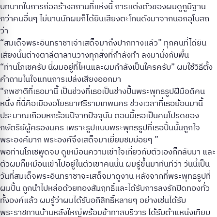
บทบาทในการก่อสร้างสถานที่แห่งนี้ การแต่งตัวของผมดูภูมิฐาน
กว่าคนอื่นๆ ไม่นานนักผมก็ได้ยินเสียงตะโกนดังมาจากนอกอุโบสถ
ว่า
“สมเด็จพระอินทราชาเจ้าเสด็จมาถึงปากทางแล้ว” ทุกคนที่ได้ยิน
เสียงนั้นต่างตาลีตาลานวางทุกสิ่งที่กำลังทำ ลงมานั่งกับพื้น
“ท่านโภเชครับ นี่ผมอยู่ที่ไหนและผมกำลังเป็นใครครับ” ผมใช้วิธีตั้ง
คำถามในใจแทนการเปล่งเสียงออกมา
“ภพชาติที่เธอมานี้ เป็นช่วงที่เธอเป็นช่างปั้นพระพุทธรูปฝีมือดีคน
หนึ่ง ที่นี่คือเมืองอโยธยาศรีรามเทพนคร ช่วงเวลาที่เธอย้อนมานี้
ประมาณเกือบหกร้อยปีจากปัจจุบัน ตอนนี้เธอเป็นคนโปรดของ
กษัตริย์ผู้ครองนคร เพราะรูปแบบพระพุทธรูปที่เธอปั้นนั้นถูกใจ
พระองค์มาก พระองค์จึงเสด็จมาเยี่ยมชมบ่อยๆ ”
พอท่านโภเชพูดจบ ดูเหมือนความเข้าใจเกี่ยวกับตัวเองก็กลับมา และ
ตัวผมก็เหมือนเข้าไปอยู่ในตัวเขาคนนั้น ผมรู้ขึ้นมาทันทีว่า วันนี้เป็น
วันที่สมเด็จพระอินทราชาจะเสด็จมาดูงาน หลังจากที่พระพุทธรูปที่
ผมปั้น ถูกนำไปหล่อด้วยทองสัมฤิทธิ์และได้รับการลงรักปิดทองทั่ว
ทั้งองค์แล้ว ผมรู้ว่าผมได้รับอภิสิทธิ์หลายๆ อย่างเช่นได้รับ
พระราชทานบ้านหลังใหญ่พร้อมข้าทาสบริวาร ได้รับตำแหน่งเทียบ