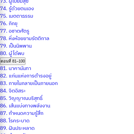
73.
ผู้เปี่ยมสุข
74.
รู้ด้วยตนเอง
75.
เมตตาธรรม
76.
ภิกขุ
77.
อชาตศัตรู
78.
หิ่งห้อยยามรัตติกาล
79.
เป็นนิพพาน
80.
ผู้ได้พบ
ตอนที่ 81–100
81.
นาคานันทา
82.
แก่นแห่งการดำรงอยู่
83.
ภายในกลายเป็นภายนอก
84.
จิตอิสระ
85.
วิญญาณบริสุทธิ์
86.
เส้นแบ่งทางพลังงาน
87.
กำหนดความรู้สึก
88.
โรคระบาด
89.
ฝันประหลาด