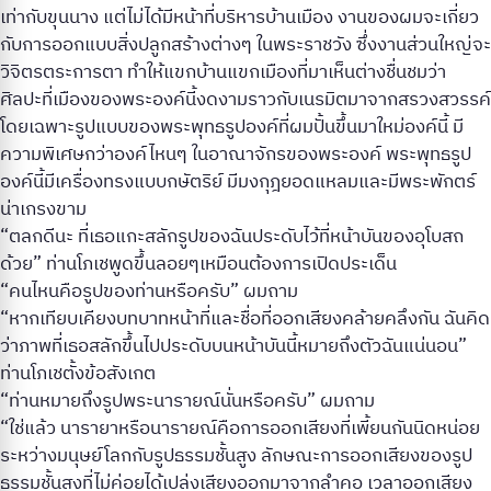
เท่ากับขุนนาง แต่ไม่ได้มีหน้าที่บริหารบ้านเมือง งานของผมจะเกี่ยว
กับการออกแบบสิ่งปลูกสร้างต่างๆ ในพระราชวัง ซึ่งงานส่วนใหญ่จะ
วิจิตรตระการตา ทำให้แขกบ้านแขกเมืองที่มาเห็นต่างชื่นชมว่า
ศิลปะที่เมืองของพระองค์นี้งดงามราวกับเนรมิตมาจากสรวงสวรรค์
โดยเฉพาะรูปแบบของพระพุทธรูปองค์ที่ผมปั้นขึ้นมาใหม่องค์นี้ มี
ความพิเศษกว่าองค์ไหนๆ ในอาณาจักรของพระองค์ พระพุทธรูป
องค์นี้มีเครื่องทรงแบบกษัตริย์ มีมงกุฎยอดแหลมและมีพระพักตร์
น่าเกรงขาม
“ตลกดีนะ ที่เธอแกะสลักรูปของฉันประดับไว้ที่หน้าบันของอุโบสถ
ด้วย” ท่านโภเชพูดขึ้นลอยๆเหมือนต้องการเปิดประเด็น
“คนไหนคือรูปของท่านหรือครับ” ผมถาม
“หากเทียบเคียงบทบาทหน้าที่และชื่อที่ออกเสียงคล้ายคลึงกัน ฉันคิด
ว่าภาพที่เธอสลักขึ้นไปประดับบนหน้าบันนี้หมายถึงตัวฉันแน่นอน”
ท่านโภเชตั้งข้อสังเกต
“ท่านหมายถึงรูปพระนารายณ์นั่นหรือครับ” ผมถาม
“ใช่แล้ว นารายาหรือนารายณ์คือการออกเสียงที่เพี้ยนกันนิดหน่อย
ระหว่างมนุษย์โลกกับรูปธรรมชั้นสูง ลักษณะการออกเสียงของรูป
ธรรมชั้นสูงที่ไม่ค่อยได้เปล่งเสียงออกมาจากลำคอ เวลาออกเสียง