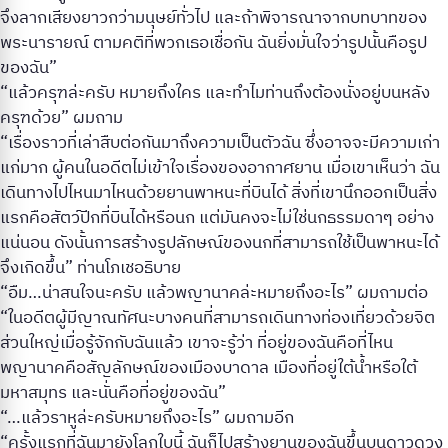
จึงลากเสียงยาวกว่ามนุษย์ทั่วไป และถ้าพิจารณาจากบทบาทของ
พระนารายณ์ ตามคติที่พวกเธอเชื่อกัน ฉันยิ่งมั่นใจว่ารูปนั้นคือรูป
ของฉัน”
“แล้วครุฑล่ะครับ หมายถึงใคร และทำไมท่านถึงต้องนั่งอยู่บนหลัง
ครุฑด้วย” ผมถาม
“เรื่องราวที่เล่าสืบต่อกันมาถึงความเป็นตัวฉัน ซึ่งอาจจะมีความเก่า
แก่มาก ผู้คนในอดีตไม่เข้าใจเรื่องของอากาศยาน เมื่อเขาเห็นว่า ฉัน
เดินทางไปไหนมาไหนด้วยยานพาหนะที่บินได้ สิ่งที่เขานึกออกเป็นสิ่ง
แรกคือสัตว์ปีกที่บินได้หรือนก แต่มันคงจะไม่ใช่นกธรรมดาๆ อย่าง
แน่นอน ดังนั้นการสร้างรูปลักษณ์ของนกที่สามารถใช้เป็นพาหนะได้
จึงเกิดขึ้น” ท่านโภเชอธิบาย
“อืม…น่าสนใจนะครับ แล้วพญานาคล่ะหมายถึงอะไร” ผมถามต่อ
“ในอดีตผู้มีญาณทัศนะบางคนที่สามารถเดินทางท่องเที่ยวด้วยจิต
ส่วนใหญ่เมื่อรู้จักกับฉันแล้ว เขาจะรู้ว่า ที่อยู่ของฉันคือที่ไหน
พญานาคคือสัญลักษณ์ของเมืองบาดาล เมืองที่อยู่ใต้น้ำหรือใต้
มหาสมุทร และนั่นคือที่อยู่ของฉัน”
“…แล้วราหูล่ะครับหมายถึงอะไร” ผมถามอีก
“ครั้งแรกที่ฉันมายังโลกใบนี้ ฉันก็ไปสร้างยานของฉันขึ้นบนดาวดวง