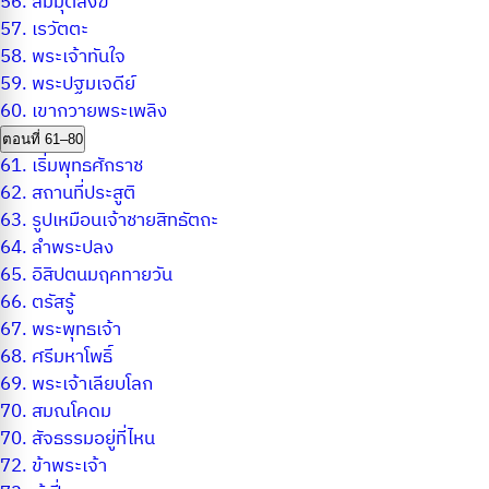
56.
สมมุติสงฆ์
57.
เรวัตตะ
58.
พระเจ้าทันใจ
59.
พระปฐมเจดีย์
60.
เขากวายพระเพลิง
ตอนที่ 61–80
61.
เริ่มพุทธศักราช
62.
สถานที่ประสูติ
63.
รูปเหมือนเจ้าชายสิทธัตถะ
64.
ลำพระปลง
65.
อิสิปตนมฤคทายวัน
66.
ตรัสรู้
67.
พระพุทธเจ้า
68.
ศรีมหาโพธิ์
69.
พระเจ้าเลียบโลก
70.
สมณโคดม
70.
สัจธรรมอยู่ที่ไหน
72.
ข้าพระเจ้า