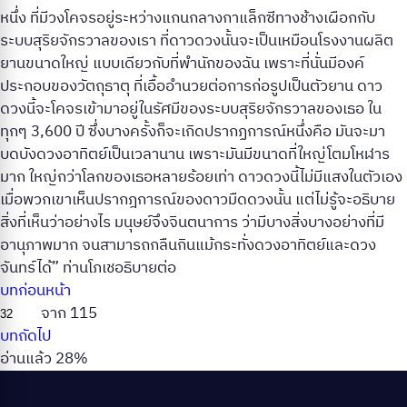
หนึ่ง ที่มีวงโคจรอยู่ระหว่างแกนกลางกาแล็กซีทางช้างเผือกกับ
ระบบสุริยจักรวาลของเรา ที่ดาวดวงนั้นจะเป็นเหมือนโรงงานผลิต
ยานขนาดใหญ่ แบบเดียวกับที่พำนักของฉัน เพราะที่นั่นมีองค์
ประกอบของวัตถุธาตุ ที่เอื้ออำนวยต่อการก่อรูปเป็นตัวยาน ดาว
ดวงนี้จะโคจรเข้ามาอยู่ในรัศมีของระบบสุริยจักรวาลของเธอ ใน
ทุกๆ 3,600 ปี ซึ่งบางครั้งก็จะเกิดปรากฏการณ์หนึ่งคือ มันจะมา
บดบังดวงอาทิตย์เป็นเวลานาน เพราะมันมีขนาดที่ใหญ่โตมโหฬาร
มาก ใหญ่กว่าโลกของเธอหลายร้อยเท่า ดาวดวงนี้ไม่มีแสงในตัวเอง
เมื่อพวกเขาเห็นปรากฎการณ์ของดาวมืดดวงนั้น แต่ไม่รู้จะอธิบาย
สิ่งที่เห็นว่าอย่างไร มนุษย์จึงจินตนาการ ว่ามีบางสิ่งบางอย่างที่มี
อานุภาพมาก จนสามารถกลืนกินแม้กระทั่งดวงอาทิตย์และดวง
จันทร์ได้” ท่านโภเชอธิบายต่อ
บทก่อนหน้า
จาก 115
บทถัดไป
อ่านแล้ว 28%