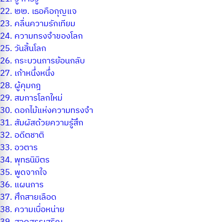
22.
๒๒. เธอคือกุญแจ
23.
คลื่นความรักเทียม
24.
ความทรงจำของโลก
25.
วันสิ้นโลก
26.
กระบวนการย้อนกลับ
27.
เก้าหนึ่งหนึ่ง
28.
ผู้คุมกฎ
29.
สมการโลกใหม่
30.
ดอกไม้แห่งความทรงจำ
31.
สัมผัสด้วยความรู้สึก
32.
อดีตชาติ
33.
อวตาร
34.
พุทธนิมิตร
35.
พูดจากใจ
36.
แผนการ
37.
ศึกสายเลือด
38.
ความเบื่อหน่าย